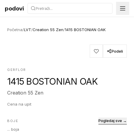
Preskoči na sadržaj
podovi
Početna
/
LVT
/
Creation 55 Zen
/
1415 BOSTONIAN OAK
Podeli
GERFLOR
1415 BOSTONIAN OAK
Creation 55 Zen
Cena na upit
Pogledaj sve →
BOJE
...
boja