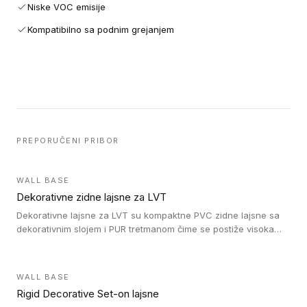
Niske VOC emisije
Kompatibilno sa podnim grejanjem
PREPORUČENI PRIBOR
WALL BASE
Dekorativne zidne lajsne za LVT
Dekorativne lajsne za LVT su kompaktne PVC zidne lajsne sa
dekorativnim slojem i PUR tretmanom čime se postiže visoka
otpornost na abraziju.
WALL BASE
Rigid Decorative Set-on lajsne