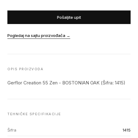
Pošaljite upit
Pogledaj na sajtu proizvođača
→
OPIS PROIZVODA
Gerflor Creation 55 Zen - BOSTONIAN OAK (Šifra: 1415)
TEHNIČKE SPECIFIKACIJE
Šifra
1415