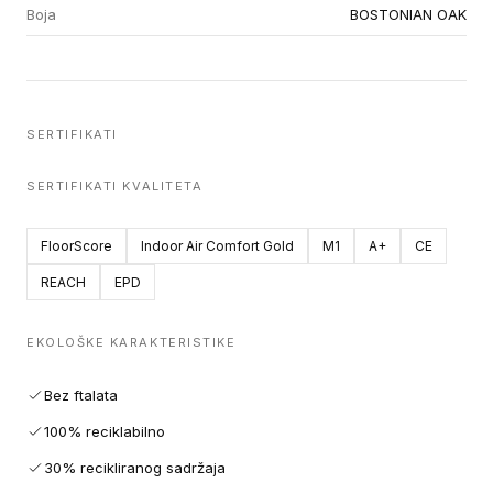
Boja
BOSTONIAN OAK
SERTIFIKATI
SERTIFIKATI KVALITETA
FloorScore
Indoor Air Comfort Gold
M1
A+
CE
REACH
EPD
EKOLOŠKE KARAKTERISTIKE
Bez ftalata
100% reciklabilno
30% recikliranog sadržaja