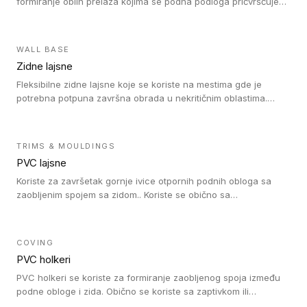
formiranje oblih prelaza kojima se podna podloga pričvršćuje
za zid i formira zidnu lajsnu, predstavljajući integrisano rešenje.
2 u 1 Holker i završna lajsna su kompatibilni sa homogenim i
heterogenim vinilom u rolnama (u kompaktnoj i u akustičnoj
WALL BASE
verziji).
Zidne lajsne
Fleksibilne zidne lajsne koje se koriste na mestima gde je
potrebna potpuna završna obrada u nekritičnim oblastima.
Zidne lajsne se lako ugrađuju zahvaljujući svojoj savitljivosti i
kompatibilne su sa homogenim i heterogenim vinilnim podovima
u rolni.
TRIMS & MOULDINGS
PVC lajsne
Koriste za završetak gornje ivice otpornih podnih obloga sa
zaobljenim spojem sa zidom.. Koriste se obično sa
formatizerom, PVC lajsne su kompatibilne sa homogenim i
heterogenim vinilnim podovima u rolnama. PVC lajsne su
dostupne u sledećim verzijama: polusavitljive (isplativo rešenje),
COVING
samolepljive (jednostavno za ugradnju) ili dvodelne (higijensko
PVC holkeri
rešenje).
PVC holkeri se koriste za formiranje zaobljenog spoja između
podne obloge i zida. Obično se koriste sa zaptivkom ili
poklopcem kojim se pokriva neobrađena ivica podne obloge.