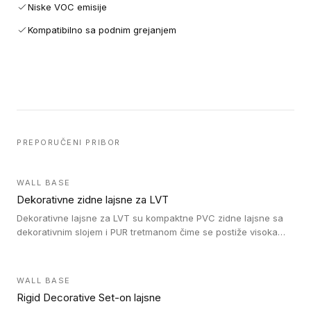
Niske VOC emisije
Kompatibilno sa podnim grejanjem
PREPORUČENI PRIBOR
WALL BASE
Dekorativne zidne lajsne za LVT
Dekorativne lajsne za LVT su kompaktne PVC zidne lajsne sa
dekorativnim slojem i PUR tretmanom čime se postiže visoka
otpornost na abraziju.
WALL BASE
Rigid Decorative Set-on lajsne