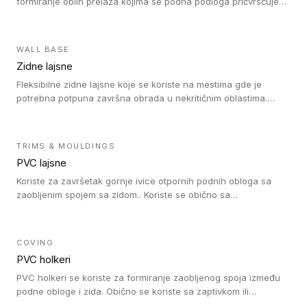
formiranje oblih prelaza kojima se podna podloga pričvršćuje
za zid i formira zidnu lajsnu, predstavljajući integrisano rešenje.
2 u 1 Holker i završna lajsna su kompatibilni sa homogenim i
heterogenim vinilom u rolnama (u kompaktnoj i u akustičnoj
WALL BASE
verziji).
Zidne lajsne
Fleksibilne zidne lajsne koje se koriste na mestima gde je
potrebna potpuna završna obrada u nekritičnim oblastima.
Zidne lajsne se lako ugrađuju zahvaljujući svojoj savitljivosti i
kompatibilne su sa homogenim i heterogenim vinilnim podovima
u rolni.
TRIMS & MOULDINGS
PVC lajsne
Koriste za završetak gornje ivice otpornih podnih obloga sa
zaobljenim spojem sa zidom.. Koriste se obično sa
formatizerom, PVC lajsne su kompatibilne sa homogenim i
heterogenim vinilnim podovima u rolnama. PVC lajsne su
dostupne u sledećim verzijama: polusavitljive (isplativo rešenje),
COVING
samolepljive (jednostavno za ugradnju) ili dvodelne (higijensko
PVC holkeri
rešenje).
PVC holkeri se koriste za formiranje zaobljenog spoja između
podne obloge i zida. Obično se koriste sa zaptivkom ili
poklopcem kojim se pokriva neobrađena ivica podne obloge.