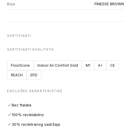
Boja
FINESSE BROWN
SERTIFIKATI
SERTIFIKATI KVALITETA
FloorScore
Indoor Air Comfort Gold
M1
A+
CE
REACH
EPD
EKOLOŠKE KARAKTERISTIKE
Bez ftalata
100% reciklabilno
30% recikliranog sadržaja