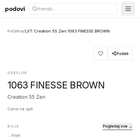
Preskoči na sadržaj
podovi
Početna
/
LVT
/
Creation 55 Zen
/
1063 FINESSE BROWN
Podeli
GERFLOR
1063 FINESSE BROWN
Creation 55 Zen
Cena na upit
Pogledaj sve →
BOJE
...
boja