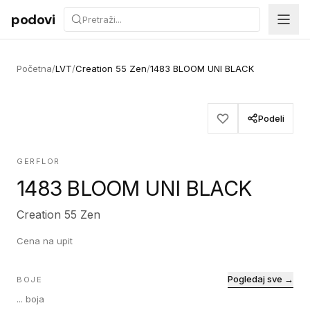
Preskoči na sadržaj
podovi
Početna
/
LVT
/
Creation 55 Zen
/
1483 BLOOM UNI BLACK
Podeli
GERFLOR
1483 BLOOM UNI BLACK
Creation 55 Zen
Cena na upit
Pogledaj sve →
BOJE
...
boja