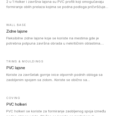
2 u 1 Holker i završna lajsna su PVC profili koji omogućavaju
formiranje oblih prelaza kojima se podna podloga pričvršćuje
za zid i formira zidnu lajsnu, predstavljajući integrisano rešenje.
2 u 1 Holker i završna lajsna su kompatibilni sa homogenim i
heterogenim vinilom u rolnama (u kompaktnoj i u akustičnoj
WALL BASE
verziji).
Zidne lajsne
Fleksibilne zidne lajsne koje se koriste na mestima gde je
potrebna potpuna završna obrada u nekritičnim oblastima.
Zidne lajsne se lako ugrađuju zahvaljujući svojoj savitljivosti i
kompatibilne su sa homogenim i heterogenim vinilnim podovima
u rolni.
TRIMS & MOULDINGS
PVC lajsne
Koriste za završetak gornje ivice otpornih podnih obloga sa
zaobljenim spojem sa zidom.. Koriste se obično sa
formatizerom, PVC lajsne su kompatibilne sa homogenim i
heterogenim vinilnim podovima u rolnama. PVC lajsne su
dostupne u sledećim verzijama: polusavitljive (isplativo rešenje),
COVING
samolepljive (jednostavno za ugradnju) ili dvodelne (higijensko
PVC holkeri
rešenje).
PVC holkeri se koriste za formiranje zaobljenog spoja između