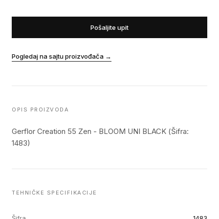
Pošaljite upit
Pogledaj na sajtu proizvođača
→
OPIS PROIZVODA
Gerflor Creation 55 Zen - BLOOM UNI BLACK (Šifra:
1483)
TEHNIČKE SPECIFIKACIJE
Šifra
1483