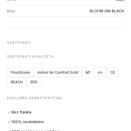
Boja
BLOOM UNI BLACK
SERTIFIKATI
SERTIFIKATI KVALITETA
FloorScore
Indoor Air Comfort Gold
M1
A+
CE
REACH
EPD
EKOLOŠKE KARAKTERISTIKE
Bez ftalata
100% reciklabilno