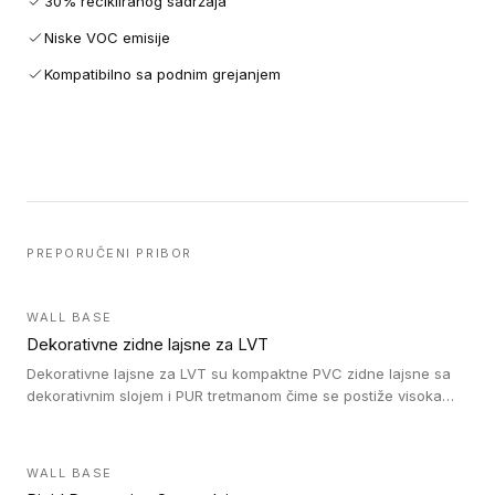
30% recikliranog sadržaja
Niske VOC emisije
Kompatibilno sa podnim grejanjem
PREPORUČENI PRIBOR
WALL BASE
Dekorativne zidne lajsne za LVT
Dekorativne lajsne za LVT su kompaktne PVC zidne lajsne sa
dekorativnim slojem i PUR tretmanom čime se postiže visoka
otpornost na abraziju.
WALL BASE