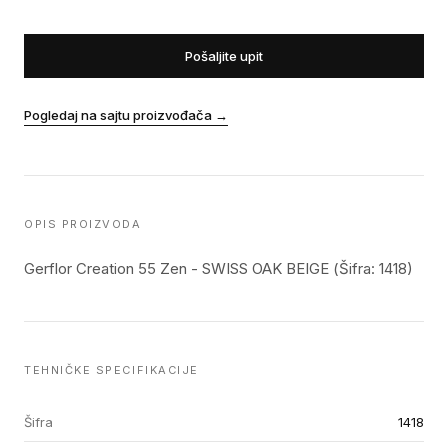
Pošaljite upit
Pogledaj na sajtu proizvođača
→
OPIS PROIZVODA
Gerflor Creation 55 Zen - SWISS OAK BEIGE (Šifra: 1418)
TEHNIČKE SPECIFIKACIJE
Šifra
1418