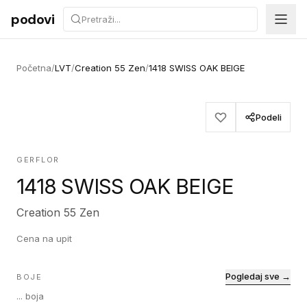
Preskoči na sadržaj
podovi
Početna
/
LVT
/
Creation 55 Zen
/
1418 SWISS OAK BEIGE
Podeli
GERFLOR
1418 SWISS OAK BEIGE
Creation 55 Zen
Cena na upit
Pogledaj sve →
BOJE
...
boja