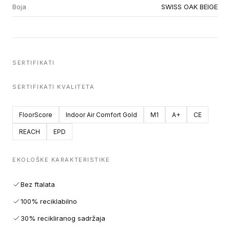
Boja
SWISS OAK BEIGE
SERTIFIKATI
SERTIFIKATI KVALITETA
FloorScore
Indoor Air Comfort Gold
M1
A+
CE
REACH
EPD
EKOLOŠKE KARAKTERISTIKE
Bez ftalata
100% reciklabilno
30% recikliranog sadržaja