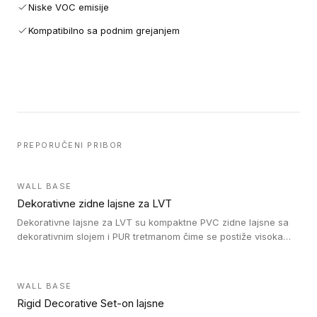
Niske VOC emisije
Kompatibilno sa podnim grejanjem
PREPORUČENI PRIBOR
WALL BASE
Dekorativne zidne lajsne za LVT
Dekorativne lajsne za LVT su kompaktne PVC zidne lajsne sa
dekorativnim slojem i PUR tretmanom čime se postiže visoka
otpornost na abraziju.
WALL BASE
Rigid Decorative Set-on lajsne