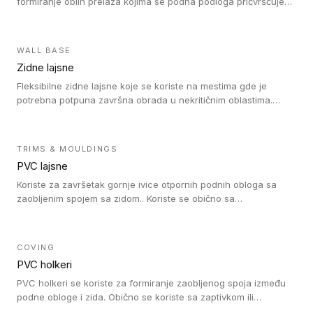
formiranje oblih prelaza kojima se podna podloga pričvršćuje
za zid i formira zidnu lajsnu, predstavljajući integrisano rešenje.
2 u 1 Holker i završna lajsna su kompatibilni sa homogenim i
heterogenim vinilom u rolnama (u kompaktnoj i u akustičnoj
WALL BASE
verziji).
Zidne lajsne
Fleksibilne zidne lajsne koje se koriste na mestima gde je
potrebna potpuna završna obrada u nekritičnim oblastima.
Zidne lajsne se lako ugrađuju zahvaljujući svojoj savitljivosti i
kompatibilne su sa homogenim i heterogenim vinilnim podovima
u rolni.
TRIMS & MOULDINGS
PVC lajsne
Koriste za završetak gornje ivice otpornih podnih obloga sa
zaobljenim spojem sa zidom.. Koriste se obično sa
formatizerom, PVC lajsne su kompatibilne sa homogenim i
heterogenim vinilnim podovima u rolnama. PVC lajsne su
dostupne u sledećim verzijama: polusavitljive (isplativo rešenje),
COVING
samolepljive (jednostavno za ugradnju) ili dvodelne (higijensko
PVC holkeri
rešenje).
PVC holkeri se koriste za formiranje zaobljenog spoja između
podne obloge i zida. Obično se koriste sa zaptivkom ili
poklopcem kojim se pokriva neobrađena ivica podne obloge.