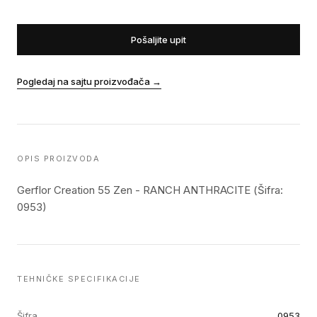
Pošaljite upit
Pogledaj na sajtu proizvođača
→
OPIS PROIZVODA
Gerflor Creation 55 Zen - RANCH ANTHRACITE (Šifra:
0953)
TEHNIČKE SPECIFIKACIJE
Šifra
0953