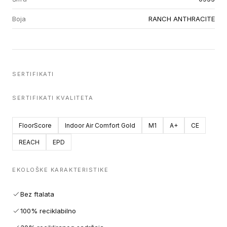
Boja
RANCH ANTHRACITE
SERTIFIKATI
SERTIFIKATI KVALITETA
FloorScore
Indoor Air Comfort Gold
M1
A+
CE
REACH
EPD
EKOLOŠKE KARAKTERISTIKE
Bez ftalata
100% reciklabilno