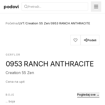
Preskoči na sadržaj
podovi
Početna
/
LVT
/
Creation 55 Zen
/
0953 RANCH ANTHRACITE
Podeli
GERFLOR
0953 RANCH ANTHRACITE
Creation 55 Zen
Cena na upit
Pogledaj sve →
BOJE
...
boja