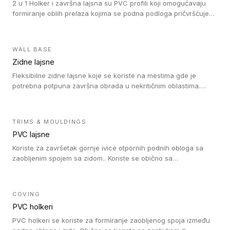
2 u 1 Holker i završna lajsna su PVC profili koji omogućavaju
formiranje oblih prelaza kojima se podna podloga pričvršćuje
za zid i formira zidnu lajsnu, predstavljajući integrisano rešenje.
2 u 1 Holker i završna lajsna su kompatibilni sa homogenim i
heterogenim vinilom u rolnama (u kompaktnoj i u akustičnoj
WALL BASE
verziji).
Zidne lajsne
Fleksibilne zidne lajsne koje se koriste na mestima gde je
potrebna potpuna završna obrada u nekritičnim oblastima.
Zidne lajsne se lako ugrađuju zahvaljujući svojoj savitljivosti i
kompatibilne su sa homogenim i heterogenim vinilnim podovima
u rolni.
TRIMS & MOULDINGS
PVC lajsne
Koriste za završetak gornje ivice otpornih podnih obloga sa
zaobljenim spojem sa zidom.. Koriste se obično sa
formatizerom, PVC lajsne su kompatibilne sa homogenim i
heterogenim vinilnim podovima u rolnama. PVC lajsne su
dostupne u sledećim verzijama: polusavitljive (isplativo rešenje),
COVING
samolepljive (jednostavno za ugradnju) ili dvodelne (higijensko
PVC holkeri
rešenje).
PVC holkeri se koriste za formiranje zaobljenog spoja između