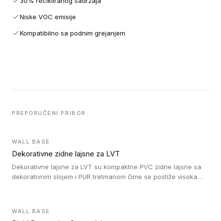
30% recikliranog sadržaja
Niske VOC emisije
Kompatibilno sa podnim grejanjem
PREPORUČENI PRIBOR
WALL BASE
Dekorativne zidne lajsne za LVT
Dekorativne lajsne za LVT su kompaktne PVC zidne lajsne sa
dekorativnim slojem i PUR tretmanom čime se postiže visoka
otpornost na abraziju.
WALL BASE