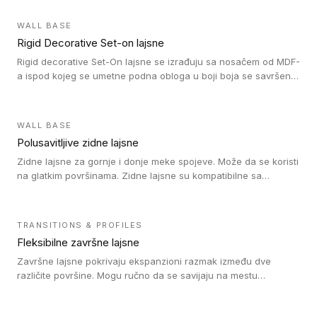
WALL BASE
Rigid Decorative Set-on lajsne
Rigid decorative Set-On lajsne se izrađuju sa nosačem od MDF-
a ispod kojeg se umetne podna obloga u boji boja se savršeno
uklapa. Ove lajsne moraju biti zalepljene i kompatibilne su sa
homogenim i heterogenim vinil rolnama, LVT glue-down, LVT
Click i LVT Loose-Lay podovima.
WALL BASE
Polusavitljive zidne lajsne
Zidne lajsne za gornje i donje meke spojeve. Može da se koristi
na glatkim površinama. Zidne lajsne su kompatibilne sa
heterogenim vinilnim podovima u rolnama, kao i sa LVT. Zidne
lajsne dostupne su u velikom broju boja, pa se lako mogu
uskladiti sa Tarkett podnim oblogama. Zahvaljujući
TRANSITIONS & PROFILES
polusavitljivoj strukturi veoma su jednostavne za ugradnju.
Fleksibilne završne lajsne
Završne lajsne pokrivaju ekspanzioni razmak između dve
različite površine. Mogu ručno da se savijaju na mestu
izvođenja radova kako bi se prilagodile različitim oblicima i
poluprečnicima. Dostupni su u dve visine, jedna za kompaktne