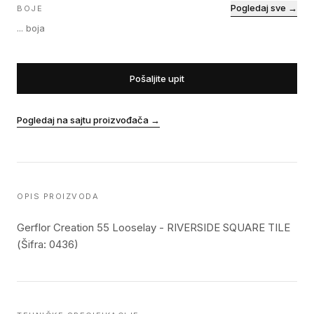
Pogledaj sve →
BOJE
...
boja
Pošaljite upit
Pogledaj na sajtu proizvođača
→
OPIS PROIZVODA
Gerflor Creation 55 Looselay - RIVERSIDE SQUARE TILE
(Šifra: 0436)