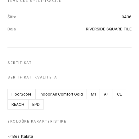
TEHNIČKE SPECIFIKACIJE
Šifra
0436
Boja
RIVERSIDE SQUARE TILE
SERTIFIKATI
SERTIFIKATI KVALITETA
FloorScore
Indoor Air Comfort Gold
M1
A+
CE
REACH
EPD
EKOLOŠKE KARAKTERISTIKE
Bez ftalata