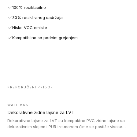
100% reciklabilno
30% recikliranog sadržaja
Niske VOC emisije
Kompatibilno sa podnim grejanjem
PREPORUČENI PRIBOR
WALL BASE
Dekorativne zidne lajsne za LVT
Dekorativne lajsne za LVT su kompaktne PVC zidne lajsne sa
dekorativnim slojem i PUR tretmanom čime se postiže visoka
otpornost na abraziju.