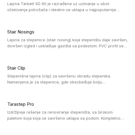
Lajsna Tarkett SD 60 je razrađena uz uzimanje u obzir
očekivanja potrošača i idealno se uklapa u najpopularnije
dezene laminata, linoleuma i LVT-ja.
Stair Nosings
Lajsna za stepenice (stair nosing) koja stepeništu daje savršen,
dovršen izgled i usklađuje gazišta sa podestom. PVC profil se
vari ili pričvršćuje vijcima, a žljebovi ili crna carborundum traka
pružaju zaštitu protiv klizanja. Pakovanje: 10 komada po 3 LM.
Stair Clip
Stepenišna lajsna (clip) za savršenu obradu stepenika.
Namenjena je za stepenice, gde obezbeđuje bolju
vodonepropusnost i veću trajnost podne obloge, uz
jednostavno održavanje. Istovremeno poboljšava izgled tako
što ističe donji deo stepenika. Pakovanje: 9 komada po 2,7 LM.
Tarastep Pro
Izdržljivije rešenje za renoviranje stepeništa, sa širokom
paletom boja koja se savršeno uklapa sa podom. Kompletno
rešenje za stepenice donosi povišenu debljinu za udobnost
pod nogama i habajući sloj od 1 mm sa visokom otpornošću na