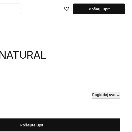
Pošalji upit
 NATURAL
Pogledaj sve →
Pošaljite upit