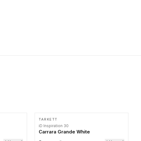
primer stepenice. Ove taktilne trake mogu biti postavljene na
homogenim i heterogenim podovima, LVT lepljenim ili
linoleumskim podovima, u skladu sa zahtevima za pristup i
bezbednost osoba sa invaliditetom i sa NF P 98 351
Pristupačnost. Dostupne su u 3 formata: gumene ploče koje se
lepe, poliuertanske samolepljive u kvadratnom i pravougaonom
formatu.
TARKETT
iD Inspiration 30
Carrara Grande White