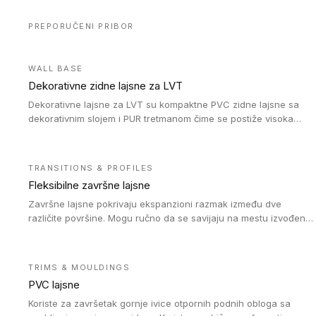
PREPORUČENI PRIBOR
WALL BASE
Dekorativne zidne lajsne za LVT
Dekorativne lajsne za LVT su kompaktne PVC zidne lajsne sa
dekorativnim slojem i PUR tretmanom čime se postiže visoka
otpornost na abraziju.
TRANSITIONS & PROFILES
Fleksibilne završne lajsne
Završne lajsne pokrivaju ekspanzioni razmak između dve
različite površine. Mogu ručno da se savijaju na mestu izvođenja
radova kako bi se prilagodile različitim oblicima i poluprečnicima.
Dostupni su u dve visine, jedna za kompaktne (FT2.5) podove i
druga za akustičke (FT5) podove. Kompatibilni su sa
TRIMS & MOULDINGS
heterogenim i homogenim vinilnim podovima u rolnama
PVC lajsne
(kompaktni i akustički), kao i sa podnim oblogama od linoleuma.
Koriste za završetak gornje ivice otpornih podnih obloga sa