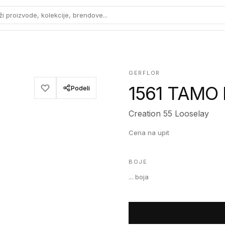
ži proizvode, kolekcije, brendove...
GERFLOR
1561 TAMO
Podeli
Creation 55 Looselay
Cena na upit
BOJE
...
boja