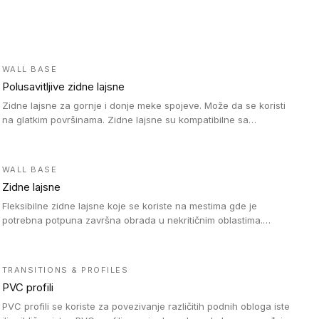
WALL BASE
Polusavitljive zidne lajsne
Zidne lajsne za gornje i donje meke spojeve. Može da se koristi
na glatkim površinama. Zidne lajsne su kompatibilne sa
heterogenim vinilnim podovima u rolnama, kao i sa LVT. Zidne
lajsne dostupne su u velikom broju boja, pa se lako mogu
uskladiti sa Tarkett podnim oblogama. Zahvaljujući polusavitljivoj
WALL BASE
strukturi veoma su jednostavne za ugradnju.
Zidne lajsne
Fleksibilne zidne lajsne koje se koriste na mestima gde je
potrebna potpuna završna obrada u nekritičnim oblastima.
Zidne lajsne se lako ugrađuju zahvaljujući svojoj savitljivosti i
kompatibilne su sa homogenim i heterogenim vinilnim podovima
u rolni.
TRANSITIONS & PROFILES
PVC profili
PVC profili se koriste za povezivanje različitih podnih obloga iste