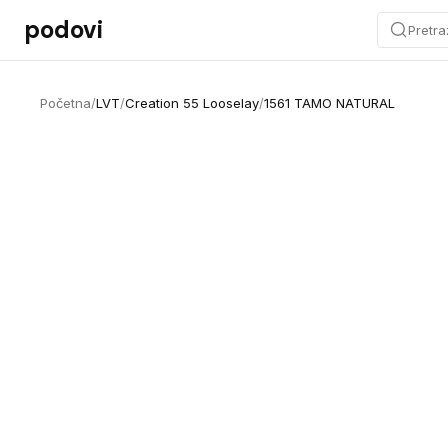
Preskoči na sadržaj
podovi
Pretra
Početna
/
LVT
/
Creation 55 Looselay
/
1561 TAMO NATURAL