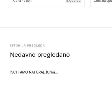
Cena na upit
Uporedi
Cena na upit
ISTORIJA PREGLEDA
Nedavno pregledano
1561 TAMO NATURAL (Creation 55 Looselay)