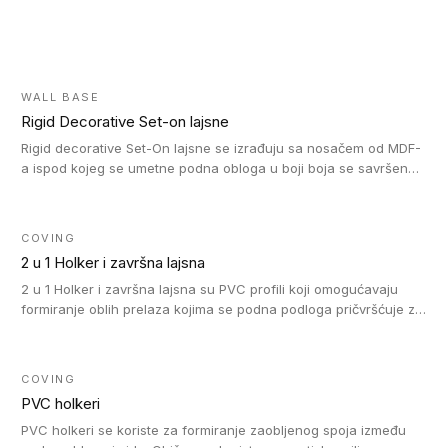
WALL BASE
Rigid Decorative Set-on lajsne
Rigid decorative Set-On lajsne se izrađuju sa nosačem od MDF-
a ispod kojeg se umetne podna obloga u boji boja se savršeno
uklapa. Ove lajsne moraju biti zalepljene i kompatibilne su sa
homogenim i heterogenim vinil rolnama, LVT glue-down, LVT
Click i LVT Loose-Lay podovima.
COVING
2 u 1 Holker i završna lajsna
2 u 1 Holker i završna lajsna su PVC profili koji omogućavaju
formiranje oblih prelaza kojima se podna podloga pričvršćuje za
zid i formira zidnu lajsnu, predstavljajući integrisano rešenje. 2 u
1 Holker i završna lajsna su kompatibilni sa homogenim i
heterogenim vinilom u rolnama (u kompaktnoj i u akustičnoj
COVING
verziji).
PVC holkeri
PVC holkeri se koriste za formiranje zaobljenog spoja između