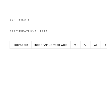
SERTIFIKATI
SERTIFIKATI KVALITETA
FloorScore
Indoor Air Comfort Gold
M1
A+
CE
R