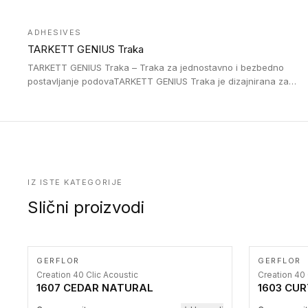
Jednostavne su za ugradnu zahvaljujući savitljivoj strukturi i
kompatibilne sa heterogenim i homogenim vinilnim podovima u
ADHESIVES
rolnama. Naše PVC lajsne su dostupne i u varijanti sa ravnim
TARKETT GENIUS Traka
uglom, sa poluprečnikom savijanja od 2R za stepenice više od
16 cm. Poste i verzije od aluminijuma za oblasti pod visokim
TARKETT GENIUS Traka – Traka za jednostavno i bezbedno
opterećenjem. Postavljaju se na postojeći pod. Veoma su
postavljanje podovaTARKETT GENIUS Traka je dizajnirana za
dekorativne i pružaju elegantan vizuelni izgled.
upotrebu kod podovima iz Excellence Genius loose-lay
kolekcije.
IZ ISTE KATEGORIJE
Slični proizvodi
GERFLOR
GERFLOR
Creation 40 Clic Acoustic
Creation 40 
1607 CEDAR NATURAL
1603 CU