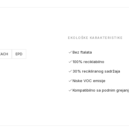
EKOLOŠKE KARAKTERISTIKE
Bez ftalata
EACH
EPD
100% reciklabilno
30% recikliranog sadržaja
Niske VOC emisije
Kompatibilno sa podnim grejan