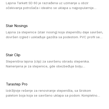
Lajsna Tarkett SD 60 je razrađena uz uzimanje u obzir
očekivanja potrošača i idealno se uklapa u najpopularnije
dezene laminata, linoleuma i LVT-ja.
Stair Nosings
Lajsna za stepenice (stair nosing) koja stepeništu daje savršen,
dovršen izgled i usklađuje gazišta sa podestom. PVC profil se
vari ili pričvršćuje vijcima, a žljebovi ili crna carborundum traka
pružaju zaštitu protiv klizanja. Pakovanje: 10 komada po 3 LM.
Stair Clip
Stepenišna lajsna (clip) za savršenu obradu stepenika.
Namenjena je za stepenice, gde obezbeđuje bolju
vodonepropusnost i veću trajnost podne obloge, uz
jednostavno održavanje. Istovremeno poboljšava izgled tako
što ističe donji deo stepenika. Pakovanje: 9 komada po 2,7 LM.
Tarastep Pro
Izdržljivije rešenje za renoviranje stepeništa, sa širokom
paletom boja koja se savršeno uklapa sa podom. Kompletno
rešenje za stepenice donosi povišenu debljinu za udobnost
pod nogama i habajući sloj od 1 mm sa visokom otpornošću na