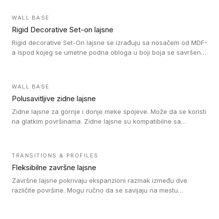
WALL BASE
Rigid Decorative Set-on lajsne
Rigid decorative Set-On lajsne se izrađuju sa nosačem od MDF-
a ispod kojeg se umetne podna obloga u boji boja se savršeno
uklapa. Ove lajsne moraju biti zalepljene i kompatibilne su sa
homogenim i heterogenim vinil rolnama, LVT glue-down, LVT
Click i LVT Loose-Lay podovima.
WALL BASE
Polusavitljive zidne lajsne
Zidne lajsne za gornje i donje meke spojeve. Može da se koristi
na glatkim površinama. Zidne lajsne su kompatibilne sa
heterogenim vinilnim podovima u rolnama, kao i sa LVT. Zidne
lajsne dostupne su u velikom broju boja, pa se lako mogu
uskladiti sa Tarkett podnim oblogama. Zahvaljujući
TRANSITIONS & PROFILES
polusavitljivoj strukturi veoma su jednostavne za ugradnju.
Fleksibilne završne lajsne
Završne lajsne pokrivaju ekspanzioni razmak između dve
različite površine. Mogu ručno da se savijaju na mestu
izvođenja radova kako bi se prilagodile različitim oblicima i
poluprečnicima. Dostupni su u dve visine, jedna za kompaktne