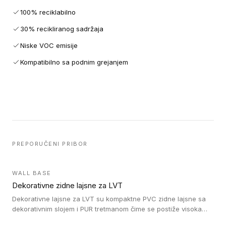
100% reciklabilno
30% recikliranog sadržaja
Niske VOC emisije
Kompatibilno sa podnim grejanjem
PREPORUČENI PRIBOR
WALL BASE
Dekorativne zidne lajsne za LVT
Dekorativne lajsne za LVT su kompaktne PVC zidne lajsne sa
dekorativnim slojem i PUR tretmanom čime se postiže visoka
otpornost na abraziju.