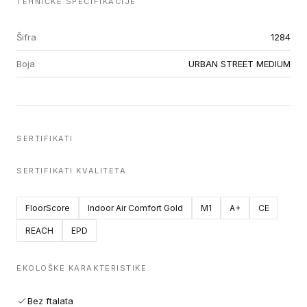
TEHNIČKE SPECIFIKACIJE
Šifra
1284
Boja
URBAN STREET MEDIUM
SERTIFIKATI
SERTIFIKATI KVALITETA
FloorScore
Indoor Air Comfort Gold
M1
A+
CE
REACH
EPD
EKOLOŠKE KARAKTERISTIKE
Bez ftalata