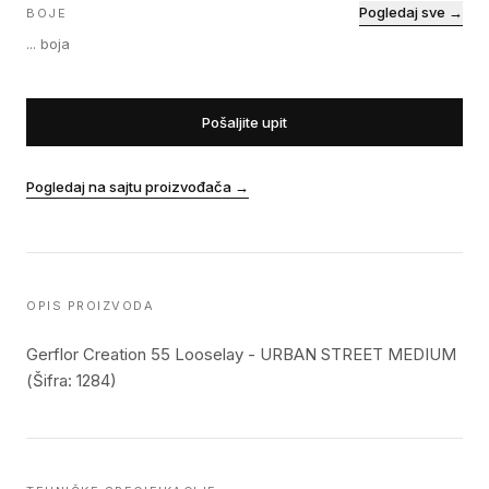
Pogledaj sve →
BOJE
...
boja
Pošaljite upit
Pogledaj na sajtu proizvođača
→
OPIS PROIZVODA
Gerflor Creation 55 Looselay - URBAN STREET MEDIUM
(Šifra: 1284)