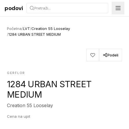
Preskoči na sadržaj
podovi
Početna
/
LVT
/
Creation 55 Looselay
/
1284 URBAN STREET MEDIUM
Podeli
GERFLOR
1284 URBAN STREET
MEDIUM
Creation 55 Looselay
Cena na upit