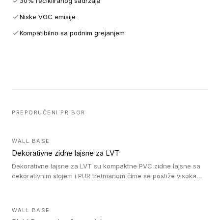
30% recikliranog sadržaja
Niske VOC emisije
Kompatibilno sa podnim grejanjem
PREPORUČENI PRIBOR
WALL BASE
Dekorativne zidne lajsne za LVT
Dekorativne lajsne za LVT su kompaktne PVC zidne lajsne sa
dekorativnim slojem i PUR tretmanom čime se postiže visoka
otpornost na abraziju.
WALL BASE