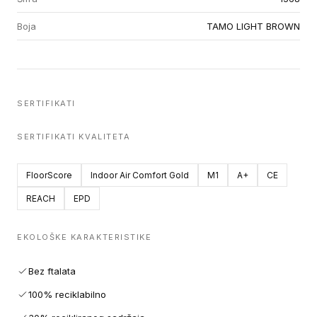
Boja
TAMO LIGHT BROWN
SERTIFIKATI
SERTIFIKATI KVALITETA
FloorScore
Indoor Air Comfort Gold
M1
A+
CE
REACH
EPD
EKOLOŠKE KARAKTERISTIKE
Bez ftalata
100% reciklabilno