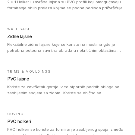
2 u 1 Holker i završna lajsna su PVC profili koji omogućavaju
formiranje oblih prelaza kojima se podna podloga pričvršćuje
za zid i formira zidnu lajsnu, predstavljajući integrisano rešenje.
2 u 1 Holker i završna lajsna su kompatibilni sa homogenim i
heterogenim vinilom u rolnama (u kompaktnoj i u akustičnoj
WALL BASE
verziji).
Zidne lajsne
Fleksibilne zidne lajsne koje se koriste na mestima gde je
potrebna potpuna završna obrada u nekritičnim oblastima.
Zidne lajsne se lako ugrađuju zahvaljujući svojoj savitljivosti i
kompatibilne su sa homogenim i heterogenim vinilnim podovima
u rolni.
TRIMS & MOULDINGS
PVC lajsne
Koriste za završetak gornje ivice otpornih podnih obloga sa
zaobljenim spojem sa zidom.. Koriste se obično sa
formatizerom, PVC lajsne su kompatibilne sa homogenim i
heterogenim vinilnim podovima u rolnama. PVC lajsne su
dostupne u sledećim verzijama: polusavitljive (isplativo rešenje),
COVING
samolepljive (jednostavno za ugradnju) ili dvodelne (higijensko
PVC holkeri
rešenje).
PVC holkeri se koriste za formiranje zaobljenog spoja između