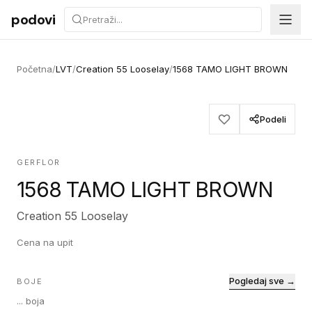
Preskoči na sadržaj
podovi
Početna
/
LVT
/
Creation 55 Looselay
/
1568 TAMO LIGHT BROWN
Podeli
GERFLOR
1568 TAMO LIGHT BROWN
Creation 55 Looselay
Cena na upit
Pogledaj sve →
BOJE
...
boja