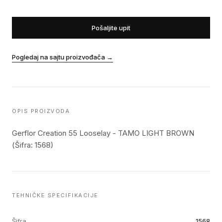
Pošaljite upit
Pogledaj na sajtu proizvođača
→
OPIS PROIZVODA
Gerflor Creation 55 Looselay - TAMO LIGHT BROWN
(Šifra: 1568)
TEHNIČKE SPECIFIKACIJE
Šifra
1568