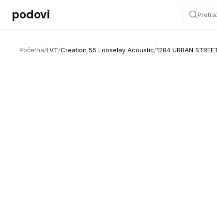
Preskoči na sadržaj
podovi
Pretra
Početna
/
LVT
/
Creation 55 Looselay Acoustic
/
1284 URBAN STREE