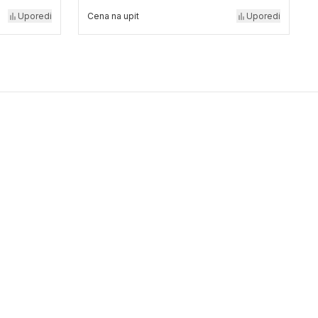
Uporedi
Cena na upit
Uporedi