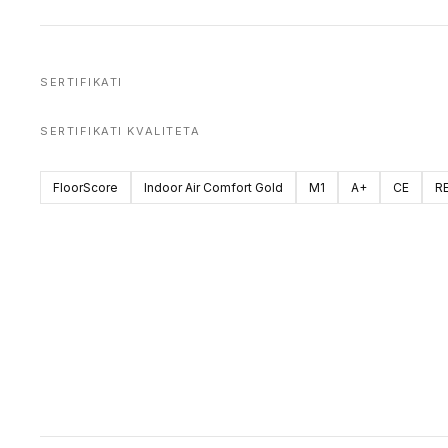
SERTIFIKATI
SERTIFIKATI KVALITETA
FloorScore
Indoor Air Comfort Gold
M1
A+
CE
R