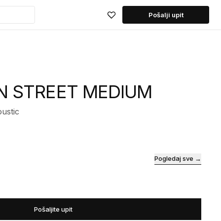
Pošalji upit
N STREET MEDIUM
ustic
Pogledaj sve →
Pošaljite upit