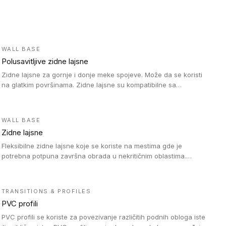
WALL BASE
Polusavitljive zidne lajsne
Zidne lajsne za gornje i donje meke spojeve. Može da se koristi
na glatkim površinama. Zidne lajsne su kompatibilne sa
heterogenim vinilnim podovima u rolnama, kao i sa LVT. Zidne
lajsne dostupne su u velikom broju boja, pa se lako mogu
uskladiti sa Tarkett podnim oblogama. Zahvaljujući polusavitljivoj
WALL BASE
strukturi veoma su jednostavne za ugradnju.
Zidne lajsne
Fleksibilne zidne lajsne koje se koriste na mestima gde je
potrebna potpuna završna obrada u nekritičnim oblastima.
Zidne lajsne se lako ugrađuju zahvaljujući svojoj savitljivosti i
kompatibilne su sa homogenim i heterogenim vinilnim podovima
u rolni.
TRANSITIONS & PROFILES
PVC profili
PVC profili se koriste za povezivanje različitih podnih obloga iste