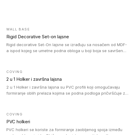
WALL BASE
Rigid Decorative Set-on lajsne
Rigid decorative Set-On lajsne se izrađuju sa nosačem od MDF-
a ispod kojeg se umetne podna obloga u boji boja se savršeno
uklapa. Ove lajsne moraju biti zalepljene i kompatibilne su sa
homogenim i heterogenim vinil rolnama, LVT glue-down, LVT
Click i LVT Loose-Lay podovima.
COVING
2 u 1 Holker i završna lajsna
2 u 1 Holker i završna lajsna su PVC profili koji omogućavaju
formiranje oblih prelaza kojima se podna podloga pričvršćuje za
zid i formira zidnu lajsnu, predstavljajući integrisano rešenje. 2 u
1 Holker i završna lajsna su kompatibilni sa homogenim i
heterogenim vinilom u rolnama (u kompaktnoj i u akustičnoj
COVING
verziji).
PVC holkeri
PVC holkeri se koriste za formiranje zaobljenog spoja između