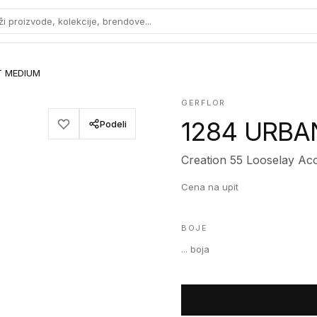
ži proizvode, kolekcije, brendove...
T MEDIUM
GERFLOR
1284 URBA
Podeli
Creation 55 Looselay Aco
Cena na upit
BOJE
...
boja