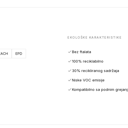
EKOLOŠKE KARAKTERISTIKE
Bez ftalata
EACH
EPD
100% reciklabilno
30% recikliranog sadržaja
Niske VOC emisije
Kompatibilno sa podnim grejan