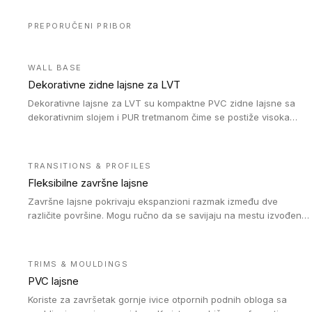
PREPORUČENI PRIBOR
WALL BASE
Dekorativne zidne lajsne za LVT
Dekorativne lajsne za LVT su kompaktne PVC zidne lajsne sa
dekorativnim slojem i PUR tretmanom čime se postiže visoka
otpornost na abraziju.
TRANSITIONS & PROFILES
Fleksibilne završne lajsne
Završne lajsne pokrivaju ekspanzioni razmak između dve
različite površine. Mogu ručno da se savijaju na mestu izvođenja
radova kako bi se prilagodile različitim oblicima i poluprečnicima.
Dostupni su u dve visine, jedna za kompaktne (FT2.5) podove i
druga za akustičke (FT5) podove. Kompatibilni su sa
TRIMS & MOULDINGS
heterogenim i homogenim vinilnim podovima u rolnama
PVC lajsne
(kompaktni i akustički), kao i sa podnim oblogama od linoleuma.
Koriste za završetak gornje ivice otpornih podnih obloga sa