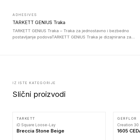
Jednostavne su za ugradnu zahvaljujući savitljivoj strukturi i
kompatibilne sa heterogenim i homogenim vinilnim podovima u
ADHESIVES
rolnama. Naše PVC lajsne su dostupne i u varijanti sa ravnim
TARKETT GENIUS Traka
uglom, sa poluprečnikom savijanja od 2R za stepenice više od
16 cm. Poste i verzije od aluminijuma za oblasti pod visokim
TARKETT GENIUS Traka – Traka za jednostavno i bezbedno
opterećenjem. Postavljaju se na postojeći pod. Veoma su
postavljanje podovaTARKETT GENIUS Traka je dizajnirana za
dekorativne i pružaju elegantan vizuelni izgled.
upotrebu kod podovima iz Excellence Genius loose-lay
kolekcije.
IZ ISTE KATEGORIJE
Slični proizvodi
TARKETT
GERFLOR
iD Square Loose-Lay
Creation 30
Breccia Stone Beige
1605 CE