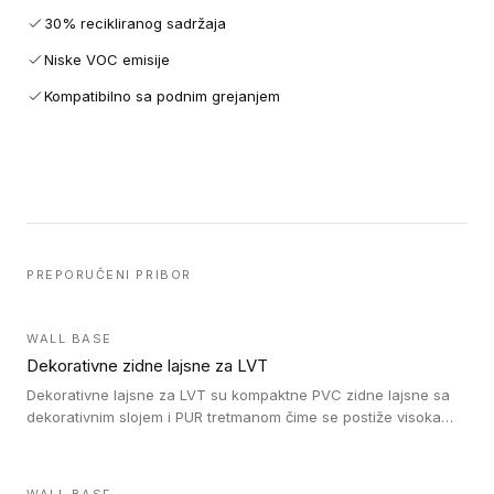
30% recikliranog sadržaja
Niske VOC emisije
Kompatibilno sa podnim grejanjem
PREPORUČENI PRIBOR
WALL BASE
Dekorativne zidne lajsne za LVT
Dekorativne lajsne za LVT su kompaktne PVC zidne lajsne sa
dekorativnim slojem i PUR tretmanom čime se postiže visoka
otpornost na abraziju.