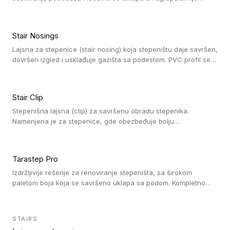
dezene laminata, linoleuma i LVT-ja.
Stair Nosings
Lajsna za stepenice (stair nosing) koja stepeništu daje savršen,
dovršen izgled i usklađuje gazišta sa podestom. PVC profil se
vari ili pričvršćuje vijcima, a žljebovi ili crna carborundum traka
pružaju zaštitu protiv klizanja. Pakovanje: 10 komada po 3 LM.
Stair Clip
Stepenišna lajsna (clip) za savršenu obradu stepenika.
Namenjena je za stepenice, gde obezbeđuje bolju
vodonepropusnost i veću trajnost podne obloge, uz
jednostavno održavanje. Istovremeno poboljšava izgled tako
što ističe donji deo stepenika. Pakovanje: 9 komada po 2,7 LM.
Tarastep Pro
Izdržljivije rešenje za renoviranje stepeništa, sa širokom
paletom boja koja se savršeno uklapa sa podom. Kompletno
rešenje za stepenice donosi povišenu debljinu za udobnost
pod nogama i habajući sloj od 1 mm sa visokom otpornošću na
promet, dok dizajn betona sa izraženim kontrastom na nosu
STAIRS
stepenika i mogućnost kombinovanja sa kolekcijama Taralay i