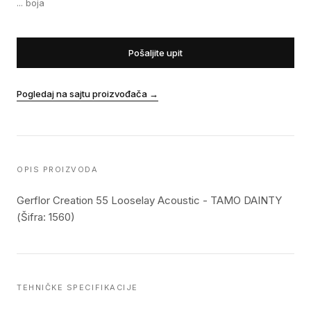
...
boja
Pošaljite upit
Pogledaj na sajtu proizvođača
→
OPIS PROIZVODA
Gerflor Creation 55 Looselay Acoustic - TAMO DAINTY
(Šifra: 1560)
TEHNIČKE SPECIFIKACIJE