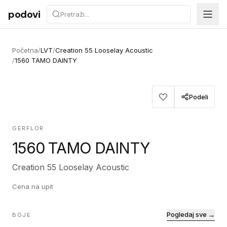
Preskoči na sadržaj
podovi
Početna
/
LVT
/
Creation 55 Looselay Acoustic
/
1560 TAMO DAINTY
Podeli
GERFLOR
1560 TAMO DAINTY
Creation 55 Looselay Acoustic
Cena na upit
Pogledaj sve →
BOJE