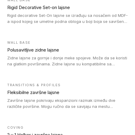
WALL BASE
Rigid Decorative Set-on lajsne
Rigid decorative Set-On lajsne se izrađuju sa nosačem od MDF-
a ispod kojeg se umetne podna obloga u boji boja se savršeno
uklapa. Ove lajsne moraju biti zalepljene i kompatibilne su sa
homogenim i heterogenim vinil rolnama, LVT glue-down, LVT
Click i LVT Loose-Lay podovima.
WALL BASE
Polusavitljive zidne lajsne
Zidne lajsne za gornje i donje meke spojeve. Može da se koristi
na glatkim površinama. Zidne lajsne su kompatibilne sa
heterogenim vinilnim podovima u rolnama, kao i sa LVT. Zidne
lajsne dostupne su u velikom broju boja, pa se lako mogu
uskladiti sa Tarkett podnim oblogama. Zahvaljujući
TRANSITIONS & PROFILES
polusavitljivoj strukturi veoma su jednostavne za ugradnju.
Fleksibilne završne lajsne
Završne lajsne pokrivaju ekspanzioni razmak između dve
različite površine. Mogu ručno da se savijaju na mestu
izvođenja radova kako bi se prilagodile različitim oblicima i
poluprečnicima. Dostupni su u dve visine, jedna za kompaktne
(FT2.5) podove i druga za akustičke (FT5) podove. Kompatibilni
COVING
su sa heterogenim i homogenim vinilnim podovima u rolnama
2 u 1 Holker i završna lajsna