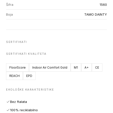
Šifra
1560
Boja
TAMO DAINTY
SERTIFIKATI
SERTIFIKATI KVALITETA
FloorScore
Indoor Air Comfort Gold
M1
A+
CE
REACH
EPD
EKOLOŠKE KARAKTERISTIKE
Bez ftalata
100% reciklabilno