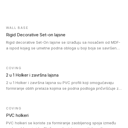
WALL BASE
Rigid Decorative Set-on lajsne
Rigid decorative Set-On lajsne se izrađuju sa nosačem od MDF-
a ispod kojeg se umetne podna obloga u boji boja se savršeno
uklapa. Ove lajsne moraju biti zalepljene i kompatibilne su sa
homogenim i heterogenim vinil rolnama, LVT glue-down, LVT
Click i LVT Loose-Lay podovima.
COVING
2 u 1 Holker i završna lajsna
2 u 1 Holker i završna lajsna su PVC profili koji omogućavaju
formiranje oblih prelaza kojima se podna podloga pričvršćuje za
zid i formira zidnu lajsnu, predstavljajući integrisano rešenje. 2 u
1 Holker i završna lajsna su kompatibilni sa homogenim i
heterogenim vinilom u rolnama (u kompaktnoj i u akustičnoj
COVING
verziji).
PVC holkeri
PVC holkeri se koriste za formiranje zaobljenog spoja između