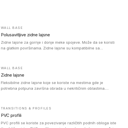
WALL BASE
Polusavitljive zidne lajsne
Zidne lajsne za gornje i donje meke spojeve. Može da se koristi
na glatkim površinama. Zidne lajsne su kompatibilne sa
heterogenim vinilnim podovima u rolnama, kao i sa LVT. Zidne
lajsne dostupne su u velikom broju boja, pa se lako mogu
uskladiti sa Tarkett podnim oblogama. Zahvaljujući polusavitljivoj
WALL BASE
strukturi veoma su jednostavne za ugradnju.
Zidne lajsne
Fleksibilne zidne lajsne koje se koriste na mestima gde je
potrebna potpuna završna obrada u nekritičnim oblastima.
Zidne lajsne se lako ugrađuju zahvaljujući svojoj savitljivosti i
kompatibilne su sa homogenim i heterogenim vinilnim podovima
u rolni.
TRANSITIONS & PROFILES
PVC profili
PVC profili se koriste za povezivanje različitih podnih obloga iste