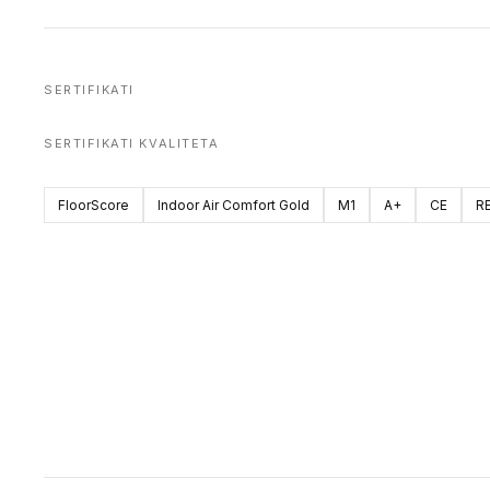
SERTIFIKATI
SERTIFIKATI KVALITETA
FloorScore
Indoor Air Comfort Gold
M1
A+
CE
R