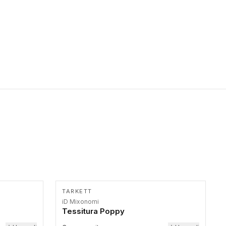
primer stepenice. Ove taktilne trake mogu biti postavljene na
homogenim i heterogenim podovima, LVT lepljenim ili
linoleumskim podovima, u skladu sa zahtevima za pristup i
bezbednost osoba sa invaliditetom i sa NF P 98 351
Pristupačnost. Dostupne su u 3 formata: gumene ploče koje se
lepe, poliuertanske samolepljive u kvadratnom i pravougaonom
formatu.
TARKETT
iD Mixonomi
Tessitura Poppy