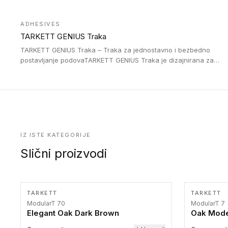
Jednostavne su za ugradnu zahvaljujući savitljivoj strukturi i
kompatibilne sa heterogenim i homogenim vinilnim podovima u
ADHESIVES
rolnama. Naše PVC lajsne su dostupne i u varijanti sa ravnim
TARKETT GENIUS Traka
uglom, sa poluprečnikom savijanja od 2R za stepenice više od
16 cm. Poste i verzije od aluminijuma za oblasti pod visokim
TARKETT GENIUS Traka – Traka za jednostavno i bezbedno
opterećenjem. Postavljaju se na postojeći pod. Veoma su
postavljanje podovaTARKETT GENIUS Traka je dizajnirana za
dekorativne i pružaju elegantan vizuelni izgled.
upotrebu kod podovima iz Excellence Genius loose-lay
kolekcije.
IZ ISTE KATEGORIJE
Slični proizvodi
TARKETT
TARKETT
ModularT 70
ModularT 7
Elegant Oak Dark Brown
Oak Mode