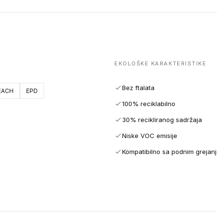
EKOLOŠKE KARAKTERISTIKE
Bez ftalata
EACH
EPD
100% reciklabilno
30% recikliranog sadržaja
Niske VOC emisije
Kompatibilno sa podnim grejan