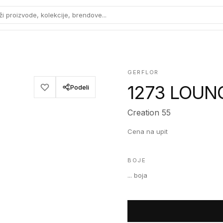
ži proizvode, kolekcije, brendove...
GERFLOR
1273 LOUN
Podeli
Creation 55
Cena na upit
BOJE
...
boja