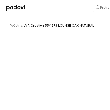
Preskoči na sadržaj
podovi
Pretra
Početna
/
LVT
/
Creation 55
/
1273 LOUNGE OAK NATURAL