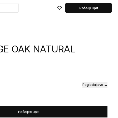
Pošalji upit
GE OAK NATURAL
Pogledaj sve →
Pošaljite upit