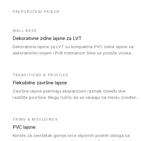
PREPORUČENI PRIBOR
WALL BASE
Dekorativne zidne lajsne za LVT
Dekorativne lajsne za LVT su kompaktne PVC zidne lajsne sa
dekorativnim slojem i PUR tretmanom čime se postiže visoka
otpornost na abraziju.
TRANSITIONS & PROFILES
Fleksibilne završne lajsne
Završne lajsne pokrivaju ekspanzioni razmak između dve
različite površine. Mogu ručno da se savijaju na mestu izvođenja
radova kako bi se prilagodile različitim oblicima i poluprečnicima.
Dostupni su u dve visine, jedna za kompaktne (FT2.5) podove i
druga za akustičke (FT5) podove. Kompatibilni su sa
TRIMS & MOULDINGS
heterogenim i homogenim vinilnim podovima u rolnama
PVC lajsne
(kompaktni i akustički), kao i sa podnim oblogama od linoleuma.
Koriste za završetak gornje ivice otpornih podnih obloga sa