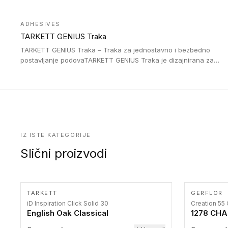
Jednostavne su za ugradnu zahvaljujući savitljivoj strukturi i
kompatibilne sa heterogenim i homogenim vinilnim podovima u
ADHESIVES
rolnama. Naše PVC lajsne su dostupne i u varijanti sa ravnim
TARKETT GENIUS Traka
uglom, sa poluprečnikom savijanja od 2R za stepenice više od
16 cm. Poste i verzije od aluminijuma za oblasti pod visokim
TARKETT GENIUS Traka – Traka za jednostavno i bezbedno
opterećenjem. Postavljaju se na postojeći pod. Veoma su
postavljanje podovaTARKETT GENIUS Traka je dizajnirana za
dekorativne i pružaju elegantan vizuelni izgled.
upotrebu kod podovima iz Excellence Genius loose-lay
kolekcije.
IZ ISTE KATEGORIJE
Slični proizvodi
TARKETT
GERFLOR
iD Inspiration Click Solid 30
Creation 55 
English Oak Classical
1278 CHA