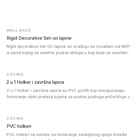
WALL BASE
Rigid Decorative Set-on lajsne
Rigid decorative Set-On lajsne se izrađuju sa nosačem od MDF-
a ispod kojeg se umetne podna obloga u boji boja se savršeno
uklapa. Ove lajsne moraju biti zalepljene i kompatibilne su sa
homogenim i heterogenim vinil rolnama, LVT glue-down, LVT
Click i LVT Loose-Lay podovima.
COVING
2 u 1 Holker i završna lajsna
2 u 1 Holker i završna lajsna su PVC profili koji omogućavaju
formiranje oblih prelaza kojima se podna podloga pričvršćuje za
zid i formira zidnu lajsnu, predstavljajući integrisano rešenje. 2 u
1 Holker i završna lajsna su kompatibilni sa homogenim i
heterogenim vinilom u rolnama (u kompaktnoj i u akustičnoj
COVING
verziji).
PVC holkeri
PVC holkeri se koriste za formiranje zaobljenog spoja između