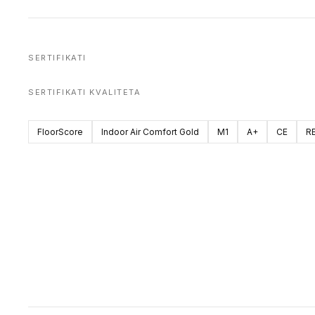
SERTIFIKATI
SERTIFIKATI KVALITETA
FloorScore
Indoor Air Comfort Gold
M1
A+
CE
R