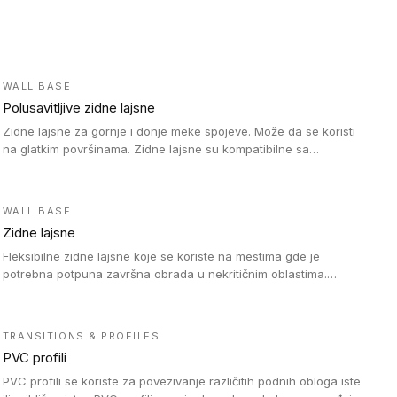
WALL BASE
Polusavitljive zidne lajsne
Zidne lajsne za gornje i donje meke spojeve. Može da se koristi
na glatkim površinama. Zidne lajsne su kompatibilne sa
heterogenim vinilnim podovima u rolnama, kao i sa LVT. Zidne
lajsne dostupne su u velikom broju boja, pa se lako mogu
uskladiti sa Tarkett podnim oblogama. Zahvaljujući polusavitljivoj
WALL BASE
strukturi veoma su jednostavne za ugradnju.
Zidne lajsne
Fleksibilne zidne lajsne koje se koriste na mestima gde je
potrebna potpuna završna obrada u nekritičnim oblastima.
Zidne lajsne se lako ugrađuju zahvaljujući svojoj savitljivosti i
kompatibilne su sa homogenim i heterogenim vinilnim podovima
u rolni.
TRANSITIONS & PROFILES
PVC profili
PVC profili se koriste za povezivanje različitih podnih obloga iste