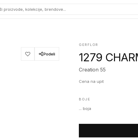
ži proizvode, kolekcije, brendove...
GERFLOR
1279 CHAR
Podeli
Creation 55
Cena na upit
BOJE
...
boja