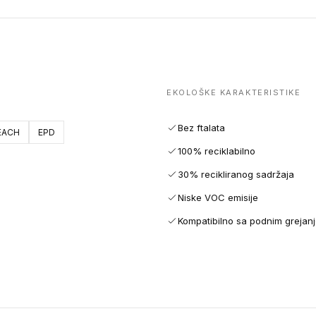
EKOLOŠKE KARAKTERISTIKE
Bez ftalata
EACH
EPD
100% reciklabilno
30% recikliranog sadržaja
Niske VOC emisije
Kompatibilno sa podnim grejan