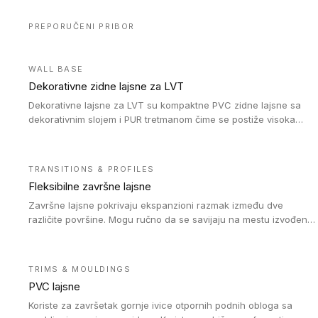
PREPORUČENI PRIBOR
WALL BASE
Dekorativne zidne lajsne za LVT
Dekorativne lajsne za LVT su kompaktne PVC zidne lajsne sa
dekorativnim slojem i PUR tretmanom čime se postiže visoka
otpornost na abraziju.
TRANSITIONS & PROFILES
Fleksibilne završne lajsne
Završne lajsne pokrivaju ekspanzioni razmak između dve
različite površine. Mogu ručno da se savijaju na mestu izvođenja
radova kako bi se prilagodile različitim oblicima i poluprečnicima.
Dostupni su u dve visine, jedna za kompaktne (FT2.5) podove i
druga za akustičke (FT5) podove. Kompatibilni su sa
TRIMS & MOULDINGS
heterogenim i homogenim vinilnim podovima u rolnama
PVC lajsne
(kompaktni i akustički), kao i sa podnim oblogama od linoleuma.
Koriste za završetak gornje ivice otpornih podnih obloga sa