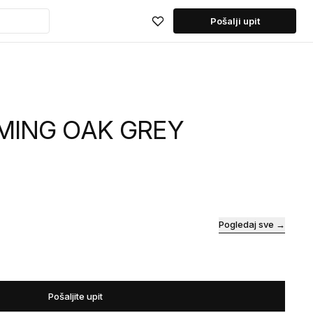
Pošalji upit
MING OAK GREY
Pogledaj sve →
Pošaljite upit