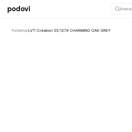
Preskoči na sadržaj
podovi
Pretra
Početna
/
LVT
/
Creation 55
/
1279 CHARMING OAK GREY