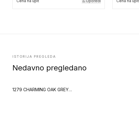
Cena na upit
Uporedi
Cena na upit
ISTORIJA PREGLEDA
Nedavno pregledano
1279 CHARMING OAK GREY (Creation 55)