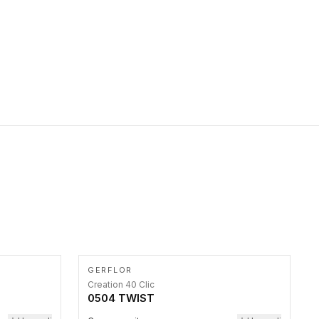
primer stepenice. Ove taktilne trake mogu biti postavljene na
homogenim i heterogenim podovima, LVT lepljenim ili
linoleumskim podovima, u skladu sa zahtevima za pristup i
bezbednost osoba sa invaliditetom i sa NF P 98 351
Pristupačnost. Dostupne su u 3 formata: gumene ploče koje se
lepe, poliuertanske samolepljive u kvadratnom i pravougaonom
formatu.
GERFLOR
Creation 40 Clic
0504 TWIST