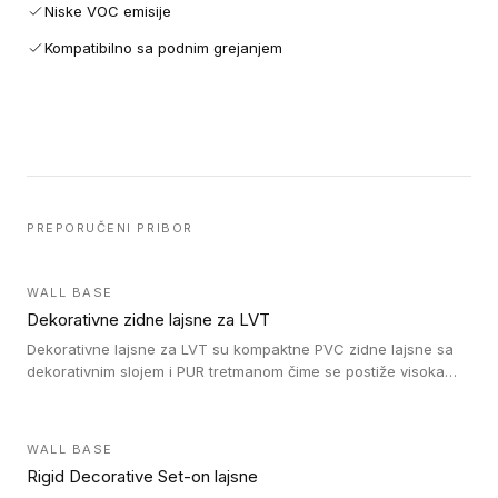
Niske VOC emisije
Kompatibilno sa podnim grejanjem
PREPORUČENI PRIBOR
WALL BASE
Dekorativne zidne lajsne za LVT
Dekorativne lajsne za LVT su kompaktne PVC zidne lajsne sa
dekorativnim slojem i PUR tretmanom čime se postiže visoka
otpornost na abraziju.
WALL BASE
Rigid Decorative Set-on lajsne