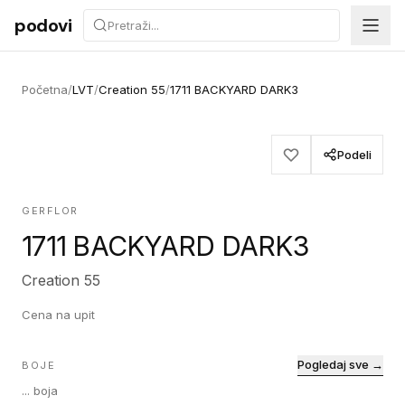
Preskoči na sadržaj
podovi
Početna
/
LVT
/
Creation 55
/
1711 BACKYARD DARK3
Podeli
GERFLOR
1711 BACKYARD DARK3
Creation 55
Cena na upit
Pogledaj sve →
BOJE
...
boja