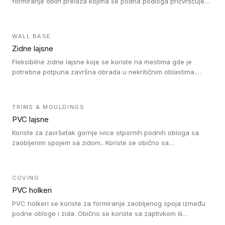
formiranje oblih prelaza kojima se podna podloga pričvršćuje
za zid i formira zidnu lajsnu, predstavljajući integrisano rešenje.
2 u 1 Holker i završna lajsna su kompatibilni sa homogenim i
heterogenim vinilom u rolnama (u kompaktnoj i u akustičnoj
WALL BASE
verziji).
Zidne lajsne
Fleksibilne zidne lajsne koje se koriste na mestima gde je
potrebna potpuna završna obrada u nekritičnim oblastima.
Zidne lajsne se lako ugrađuju zahvaljujući svojoj savitljivosti i
kompatibilne su sa homogenim i heterogenim vinilnim podovima
u rolni.
TRIMS & MOULDINGS
PVC lajsne
Koriste za završetak gornje ivice otpornih podnih obloga sa
zaobljenim spojem sa zidom.. Koriste se obično sa
formatizerom, PVC lajsne su kompatibilne sa homogenim i
heterogenim vinilnim podovima u rolnama. PVC lajsne su
dostupne u sledećim verzijama: polusavitljive (isplativo rešenje),
COVING
samolepljive (jednostavno za ugradnju) ili dvodelne (higijensko
PVC holkeri
rešenje).
PVC holkeri se koriste za formiranje zaobljenog spoja između
podne obloge i zida. Obično se koriste sa zaptivkom ili
poklopcem kojim se pokriva neobrađena ivica podne obloge.