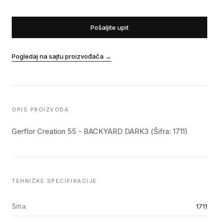
Pošaljite upit
Pogledaj na sajtu proizvođača
→
OPIS PROIZVODA
Gerflor Creation 55 - BACKYARD DARK3 (Šifra: 1711)
TEHNIČKE SPECIFIKACIJE
Šifra
1711