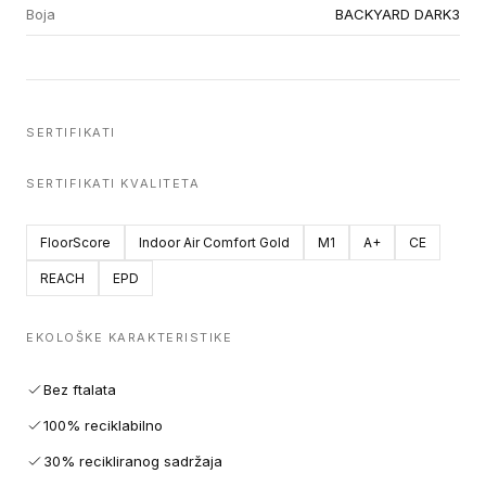
Boja
BACKYARD DARK3
SERTIFIKATI
SERTIFIKATI KVALITETA
FloorScore
Indoor Air Comfort Gold
M1
A+
CE
REACH
EPD
EKOLOŠKE KARAKTERISTIKE
Bez ftalata
100% reciklabilno
30% recikliranog sadržaja