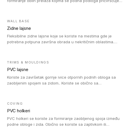
formiranje oblih prelaza kojima se podna podloga pričvršćuje
za zid i formira zidnu lajsnu, predstavljajući integrisano rešenje.
2 u 1 Holker i završna lajsna su kompatibilni sa homogenim i
heterogenim vinilom u rolnama (u kompaktnoj i u akustičnoj
WALL BASE
verziji).
Zidne lajsne
Fleksibilne zidne lajsne koje se koriste na mestima gde je
potrebna potpuna završna obrada u nekritičnim oblastima.
Zidne lajsne se lako ugrađuju zahvaljujući svojoj savitljivosti i
kompatibilne su sa homogenim i heterogenim vinilnim podovima
u rolni.
TRIMS & MOULDINGS
PVC lajsne
Koriste za završetak gornje ivice otpornih podnih obloga sa
zaobljenim spojem sa zidom.. Koriste se obično sa
formatizerom, PVC lajsne su kompatibilne sa homogenim i
heterogenim vinilnim podovima u rolnama. PVC lajsne su
dostupne u sledećim verzijama: polusavitljive (isplativo rešenje),
COVING
samolepljive (jednostavno za ugradnju) ili dvodelne (higijensko
PVC holkeri
rešenje).
PVC holkeri se koriste za formiranje zaobljenog spoja između
podne obloge i zida. Obično se koriste sa zaptivkom ili
poklopcem kojim se pokriva neobrađena ivica podne obloge.