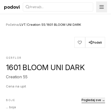
Preskoči na sadržaj
podovi
Početna
/
LVT
/
Creation 55
/
1601 BLOOM UNI DARK
Podeli
GERFLOR
1601 BLOOM UNI DARK
Creation 55
Cena na upit
Pogledaj sve →
BOJE
...
boja