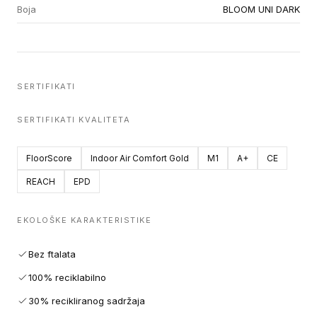
Boja
BLOOM UNI DARK
SERTIFIKATI
SERTIFIKATI KVALITETA
FloorScore
Indoor Air Comfort Gold
M1
A+
CE
REACH
EPD
EKOLOŠKE KARAKTERISTIKE
Bez ftalata
100% reciklabilno
30% recikliranog sadržaja