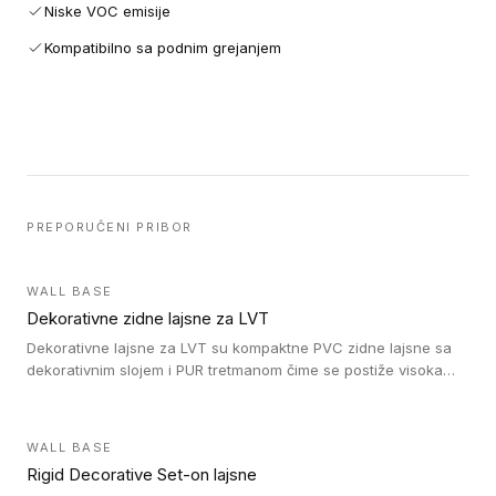
Niske VOC emisije
Kompatibilno sa podnim grejanjem
PREPORUČENI PRIBOR
WALL BASE
Dekorativne zidne lajsne za LVT
Dekorativne lajsne za LVT su kompaktne PVC zidne lajsne sa
dekorativnim slojem i PUR tretmanom čime se postiže visoka
otpornost na abraziju.
WALL BASE
Rigid Decorative Set-on lajsne