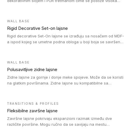
dekorativnim slojem i PUR tretmanom čime se postiže visoka
otpornost na abraziju.
WALL BASE
Rigid Decorative Set-on lajsne
Rigid decorative Set-On lajsne se izrađuju sa nosačem od MDF-
a ispod kojeg se umetne podna obloga u boji boja se savršeno
uklapa. Ove lajsne moraju biti zalepljene i kompatibilne su sa
homogenim i heterogenim vinil rolnama, LVT glue-down, LVT
Click i LVT Loose-Lay podovima.
WALL BASE
Polusavitljive zidne lajsne
Zidne lajsne za gornje i donje meke spojeve. Može da se koristi
na glatkim površinama. Zidne lajsne su kompatibilne sa
heterogenim vinilnim podovima u rolnama, kao i sa LVT. Zidne
lajsne dostupne su u velikom broju boja, pa se lako mogu
uskladiti sa Tarkett podnim oblogama. Zahvaljujući
TRANSITIONS & PROFILES
polusavitljivoj strukturi veoma su jednostavne za ugradnju.
Fleksibilne završne lajsne
Završne lajsne pokrivaju ekspanzioni razmak između dve
različite površine. Mogu ručno da se savijaju na mestu
izvođenja radova kako bi se prilagodile različitim oblicima i