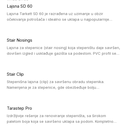
oblastima sa velikom cirkulacijom.
Lajsna SD 60
Lajsna Tarkett SD 60 je razrađena uz uzimanje u obzir
očekivanja potrošača i idealno se uklapa u najpopularnije
dezene laminata, linoleuma i LVT-ja.
Stair Nosings
Lajsna za stepenice (stair nosing) koja stepeništu daje savršen,
dovršen izgled i usklađuje gazišta sa podestom. PVC profil se
vari ili pričvršćuje vijcima, a žljebovi ili crna carborundum traka
pružaju zaštitu protiv klizanja. Pakovanje: 10 komada po 3 LM.
Stair Clip
Stepenišna lajsna (clip) za savršenu obradu stepenika.
Namenjena je za stepenice, gde obezbeđuje bolju
vodonepropusnost i veću trajnost podne obloge, uz
jednostavno održavanje. Istovremeno poboljšava izgled tako
što ističe donji deo stepenika. Pakovanje: 9 komada po 2,7 LM.
Tarastep Pro
Izdržljivije rešenje za renoviranje stepeništa, sa širokom
paletom boja koja se savršeno uklapa sa podom. Kompletno