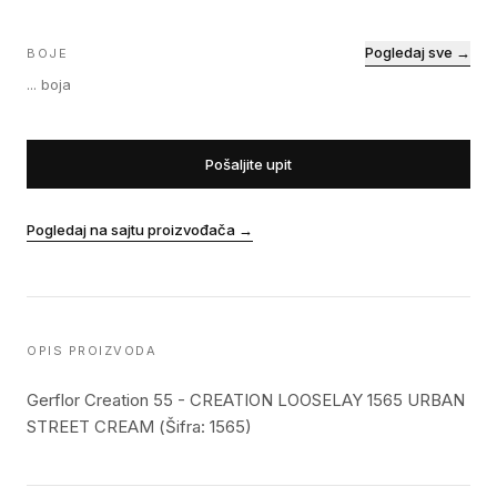
Pogledaj sve →
BOJE
...
boja
Pošaljite upit
Pogledaj na sajtu proizvođača
→
OPIS PROIZVODA
Gerflor Creation 55 - CREATION LOOSELAY 1565 URBAN
STREET CREAM (Šifra: 1565)