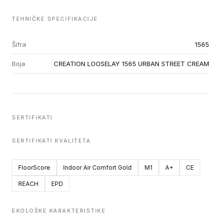
TEHNIČKE SPECIFIKACIJE
Šifra
1565
Boja
CREATION LOOSELAY 1565 URBAN STREET CREAM
SERTIFIKATI
SERTIFIKATI KVALITETA
FloorScore
Indoor Air Comfort Gold
M1
A+
CE
REACH
EPD
EKOLOŠKE KARAKTERISTIKE