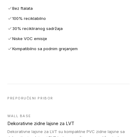
Bez ftalata
100% reciklabilno
30% recikliranog sadržaja
Niske VOC emisije
Kompatibilno sa podnim grejanjem
PREPORUČENI PRIBOR
WALL BASE
Dekorativne zidne lajsne za LVT
Dekorativne lajsne za LVT su kompaktne PVC zidne lajsne sa