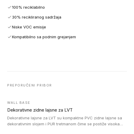
100% reciklabilno
30% recikliranog sadržaja
Niske VOC emisije
Kompatibilno sa podnim grejanjem
PREPORUČENI PRIBOR
WALL BASE
Dekorativne zidne lajsne za LVT
Dekorativne lajsne za LVT su kompaktne PVC zidne lajsne sa
dekorativnim slojem i PUR tretmanom čime se postiže visoka
otpornost na abraziju.