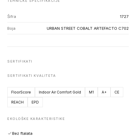
TEHNIČKE SPECIFIKACIJE
Šifra
1727
Boja
URBAN STREET COBALT ARTEFACTO C702
SERTIFIKATI
SERTIFIKATI KVALITETA
FloorScore
Indoor Air Comfort Gold
M1
A+
CE
REACH
EPD
EKOLOŠKE KARAKTERISTIKE
Bez ftalata