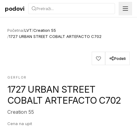
Preskoči na sadržaj
podovi
Početna
/
LVT
/
Creation 55
/
1727 URBAN STREET COBALT ARTEFACTO C702
Podeli
GERFLOR
1727 URBAN STREET
COBALT ARTEFACTO C702
Creation 55
Cena na upit