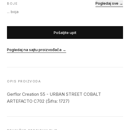
Pogledaj sve →
BOJE
...
boja
Pošaljite upit
Pogledaj na sajtu proizvođača
→
OPIS PROIZVODA
Gerflor Creation 55 - URBAN STREET COBALT
ARTEFACTO C702 (Šifra: 1727)