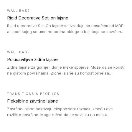
WALL BASE
Rigid Decorative Set-on lajsne
Rigid decorative Set-On lajsne se izrađuju sa nosačem od MDF-
a ispod kojeg se umetne podna obloga u boji boja se savršeno
uklapa. Ove lajsne moraju biti zalepljene i kompatibilne su sa
homogenim i heterogenim vinil rolnama, LVT glue-down, LVT
Click i LVT Loose-Lay podovima.
WALL BASE
Polusavitljive zidne lajsne
Zidne lajsne za gornje i donje meke spojeve. Može da se koristi
na glatkim površinama. Zidne lajsne su kompatibilne sa
heterogenim vinilnim podovima u rolnama, kao i sa LVT. Zidne
lajsne dostupne su u velikom broju boja, pa se lako mogu
uskladiti sa Tarkett podnim oblogama. Zahvaljujući
TRANSITIONS & PROFILES
polusavitljivoj strukturi veoma su jednostavne za ugradnju.
Fleksibilne završne lajsne
Završne lajsne pokrivaju ekspanzioni razmak između dve
različite površine. Mogu ručno da se savijaju na mestu
izvođenja radova kako bi se prilagodile različitim oblicima i
poluprečnicima. Dostupni su u dve visine, jedna za kompaktne