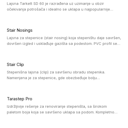
Lajsna Tarkett SD 60 je razrađena uz uzimanje u obzir
očekivanja potrošača i idealno se uklapa u najpopularnije
dezene laminata, linoleuma i LVT-ja.
Stair Nosings
Lajsna za stepenice (stair nosing) koja stepeništu daje savršen,
dovršen izgled i usklađuje gazišta sa podestom. PVC profil se
vari ili pričvršćuje vijcima, a žljebovi ili crna carborundum traka
pružaju zaštitu protiv klizanja. Pakovanje: 10 komada po 3 LM.
Stair Clip
Stepenišna lajsna (clip) za savršenu obradu stepenika.
Namenjena je za stepenice, gde obezbeđuje bolju
vodonepropusnost i veću trajnost podne obloge, uz
jednostavno održavanje. Istovremeno poboljšava izgled tako
što ističe donji deo stepenika. Pakovanje: 9 komada po 2,7 LM.
Tarastep Pro
Izdržljivije rešenje za renoviranje stepeništa, sa širokom
paletom boja koja se savršeno uklapa sa podom. Kompletno
rešenje za stepenice donosi povišenu debljinu za udobnost
pod nogama i habajući sloj od 1 mm sa visokom otpornošću na