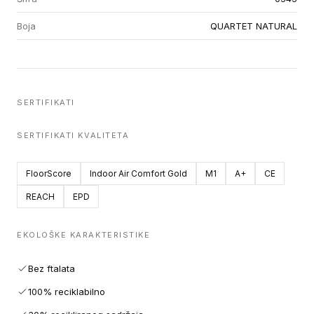
Boja
QUARTET NATURAL
SERTIFIKATI
SERTIFIKATI KVALITETA
FloorScore
Indoor Air Comfort Gold
M1
A+
CE
REACH
EPD
EKOLOŠKE KARAKTERISTIKE
Bez ftalata
100% reciklabilno