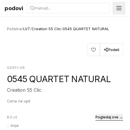
Preskoči na sadržaj
podovi
Početna
/
LVT
/
Creation 55 Clic
/
0545 QUARTET NATURAL
Podeli
GERFLOR
0545 QUARTET NATURAL
Creation 55 Clic
Cena na upit
Pogledaj sve →
BOJE
...
boja