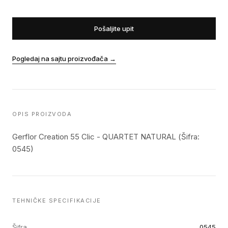
Pošaljite upit
Pogledaj na sajtu proizvođača
→
OPIS PROIZVODA
Gerflor Creation 55 Clic - QUARTET NATURAL (Šifra:
0545)
TEHNIČKE SPECIFIKACIJE
Šifra
0545