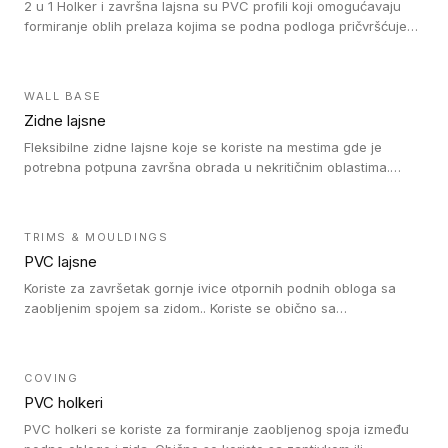
2 u 1 Holker i završna lajsna su PVC profili koji omogućavaju
formiranje oblih prelaza kojima se podna podloga pričvršćuje
za zid i formira zidnu lajsnu, predstavljajući integrisano rešenje.
2 u 1 Holker i završna lajsna su kompatibilni sa homogenim i
heterogenim vinilom u rolnama (u kompaktnoj i u akustičnoj
WALL BASE
verziji).
Zidne lajsne
Fleksibilne zidne lajsne koje se koriste na mestima gde je
potrebna potpuna završna obrada u nekritičnim oblastima.
Zidne lajsne se lako ugrađuju zahvaljujući svojoj savitljivosti i
kompatibilne su sa homogenim i heterogenim vinilnim podovima
u rolni.
TRIMS & MOULDINGS
PVC lajsne
Koriste za završetak gornje ivice otpornih podnih obloga sa
zaobljenim spojem sa zidom.. Koriste se obično sa
formatizerom, PVC lajsne su kompatibilne sa homogenim i
heterogenim vinilnim podovima u rolnama. PVC lajsne su
dostupne u sledećim verzijama: polusavitljive (isplativo rešenje),
COVING
samolepljive (jednostavno za ugradnju) ili dvodelne (higijensko
PVC holkeri
rešenje).
PVC holkeri se koriste za formiranje zaobljenog spoja između