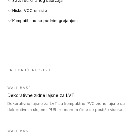
30% recikliranog sadržaja
Niske VOC emisije
Kompatibilno sa podnim grejanjem
PREPORUČENI PRIBOR
WALL BASE
Dekorativne zidne lajsne za LVT
Dekorativne lajsne za LVT su kompaktne PVC zidne lajsne sa
dekorativnim slojem i PUR tretmanom čime se postiže visoka
otpornost na abraziju.
WALL BASE