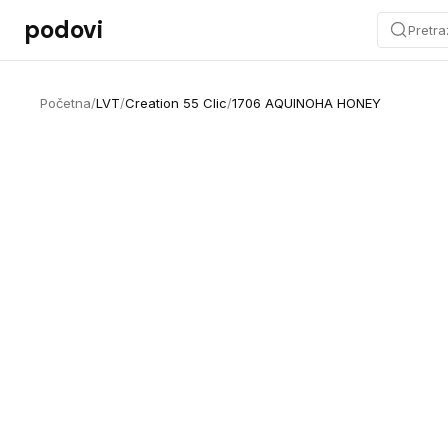
Preskoči na sadržaj
podovi
Pretra
Početna
/
LVT
/
Creation 55 Clic
/
1706 AQUINOHA HONEY