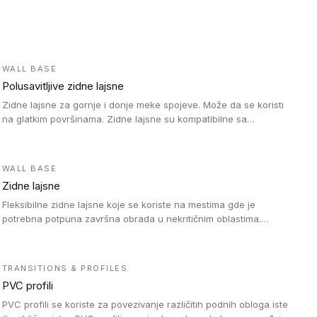
WALL BASE
Polusavitljive zidne lajsne
Zidne lajsne za gornje i donje meke spojeve. Može da se koristi
na glatkim površinama. Zidne lajsne su kompatibilne sa
heterogenim vinilnim podovima u rolnama, kao i sa LVT. Zidne
lajsne dostupne su u velikom broju boja, pa se lako mogu
uskladiti sa Tarkett podnim oblogama. Zahvaljujući polusavitljivoj
WALL BASE
strukturi veoma su jednostavne za ugradnju.
Zidne lajsne
Fleksibilne zidne lajsne koje se koriste na mestima gde je
potrebna potpuna završna obrada u nekritičnim oblastima.
Zidne lajsne se lako ugrađuju zahvaljujući svojoj savitljivosti i
kompatibilne su sa homogenim i heterogenim vinilnim podovima
u rolni.
TRANSITIONS & PROFILES
PVC profili
PVC profili se koriste za povezivanje različitih podnih obloga iste