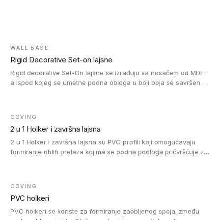
WALL BASE
Rigid Decorative Set-on lajsne
Rigid decorative Set-On lajsne se izrađuju sa nosačem od MDF-
a ispod kojeg se umetne podna obloga u boji boja se savršeno
uklapa. Ove lajsne moraju biti zalepljene i kompatibilne su sa
homogenim i heterogenim vinil rolnama, LVT glue-down, LVT
Click i LVT Loose-Lay podovima.
COVING
2 u 1 Holker i završna lajsna
2 u 1 Holker i završna lajsna su PVC profili koji omogućavaju
formiranje oblih prelaza kojima se podna podloga pričvršćuje za
zid i formira zidnu lajsnu, predstavljajući integrisano rešenje. 2 u
1 Holker i završna lajsna su kompatibilni sa homogenim i
heterogenim vinilom u rolnama (u kompaktnoj i u akustičnoj
COVING
verziji).
PVC holkeri
PVC holkeri se koriste za formiranje zaobljenog spoja između