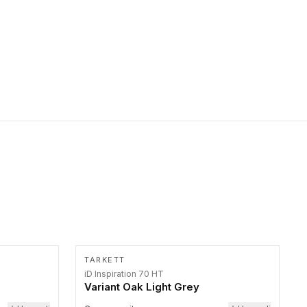
primer stepenice. Ove taktilne trake mogu biti postavljene na
homogenim i heterogenim podovima, LVT lepljenim ili
linoleumskim podovima, u skladu sa zahtevima za pristup i
bezbednost osoba sa invaliditetom i sa NF P 98 351
Pristupačnost. Dostupne su u 3 formata: gumene ploče koje se
lepe, poliuertanske samolepljive u kvadratnom i pravougaonom
formatu.
TARKETT
iD Inspiration 70 HT
Variant Oak Light Grey