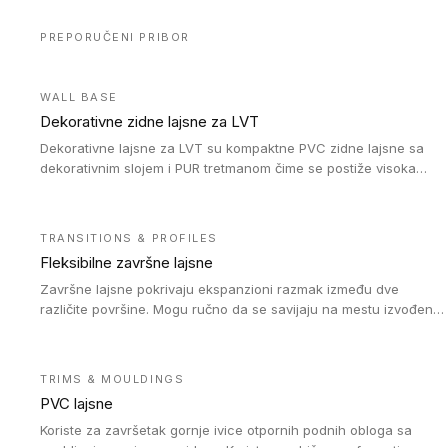
PREPORUČENI PRIBOR
WALL BASE
Dekorativne zidne lajsne za LVT
Dekorativne lajsne za LVT su kompaktne PVC zidne lajsne sa
dekorativnim slojem i PUR tretmanom čime se postiže visoka
otpornost na abraziju.
TRANSITIONS & PROFILES
Fleksibilne završne lajsne
Završne lajsne pokrivaju ekspanzioni razmak između dve
različite površine. Mogu ručno da se savijaju na mestu izvođenja
radova kako bi se prilagodile različitim oblicima i poluprečnicima.
Dostupni su u dve visine, jedna za kompaktne (FT2.5) podove i
druga za akustičke (FT5) podove. Kompatibilni su sa
TRIMS & MOULDINGS
heterogenim i homogenim vinilnim podovima u rolnama
PVC lajsne
(kompaktni i akustički), kao i sa podnim oblogama od linoleuma.
Koriste za završetak gornje ivice otpornih podnih obloga sa