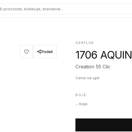
ži proizvode, kolekcije, brendove...
GERFLOR
1706 AQUI
Podeli
Creation 55 Clic
Cena na upit
BOJE
...
boja