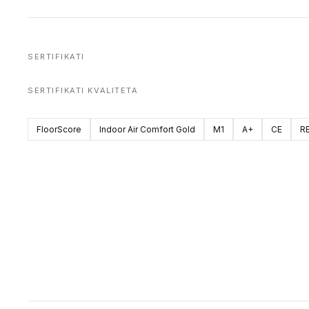
SERTIFIKATI
SERTIFIKATI KVALITETA
FloorScore
Indoor Air Comfort Gold
M1
A+
CE
R