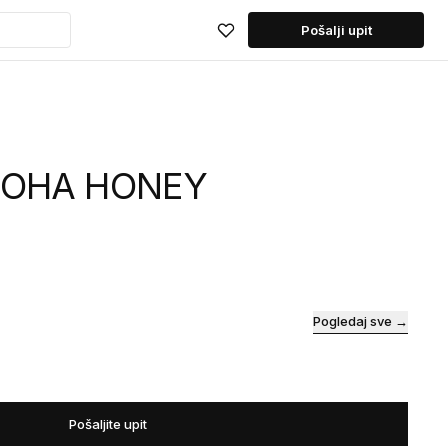
Pošalji upit
NOHA HONEY
Pogledaj sve →
Pošaljite upit