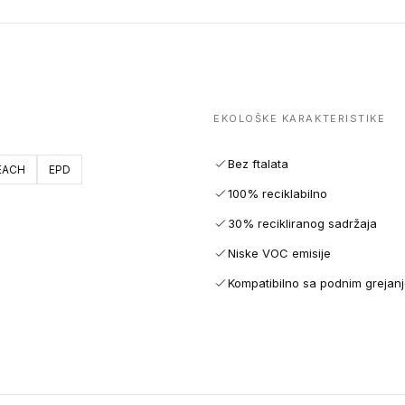
EKOLOŠKE KARAKTERISTIKE
Bez ftalata
EACH
EPD
100% reciklabilno
30% recikliranog sadržaja
Niske VOC emisije
Kompatibilno sa podnim grejan