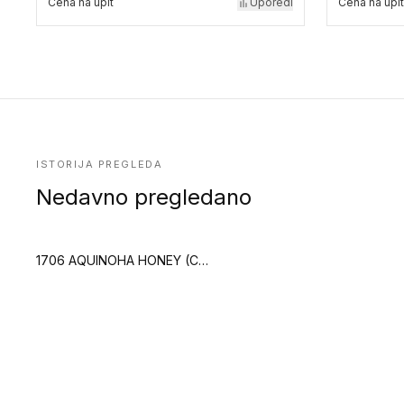
Cena na upit
Uporedi
Cena na upit
ISTORIJA PREGLEDA
Nedavno pregledano
1706 AQUINOHA HONEY (Creation 55 Clic)