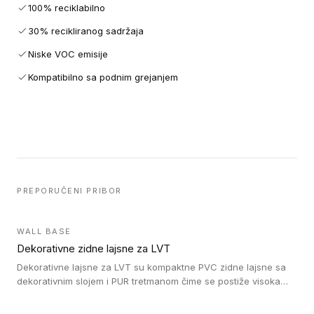
100% reciklabilno
30% recikliranog sadržaja
Niske VOC emisije
Kompatibilno sa podnim grejanjem
PREPORUČENI PRIBOR
WALL BASE
Dekorativne zidne lajsne za LVT
Dekorativne lajsne za LVT su kompaktne PVC zidne lajsne sa
dekorativnim slojem i PUR tretmanom čime se postiže visoka
otpornost na abraziju.