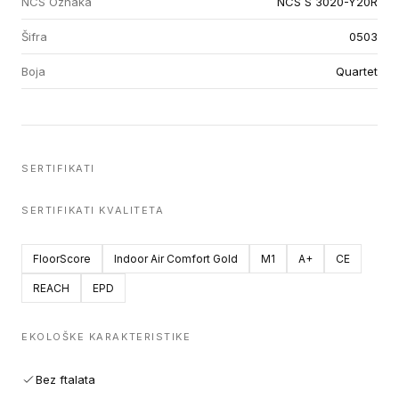
NCS Oznaka
NCS S 3020-Y20R
Šifra
0503
Boja
Quartet
SERTIFIKATI
SERTIFIKATI KVALITETA
FloorScore
Indoor Air Comfort Gold
M1
A+
CE
REACH
EPD
EKOLOŠKE KARAKTERISTIKE
Bez ftalata