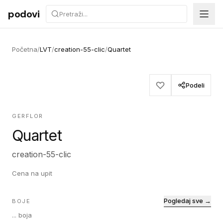
Preskoči na sadržaj
podovi
Početna
/
LVT
/
creation-55-clic
/
Quartet
Podeli
GERFLOR
Quartet
creation-55-clic
Cena na upit
Pogledaj sve →
BOJE
...
boja