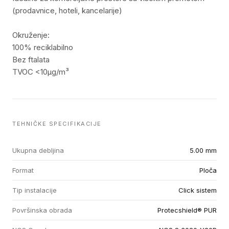
(prodavnice, hoteli, kancelarije)
Okruženje:
100% reciklabilno
Bez ftalata
TVOC <10µg/m³
TEHNIČKE SPECIFIKACIJE
Ukupna debljina
5.00 mm
Format
Ploča
Tip instalacije
Click sistem
Površinska obrada
Protecshield® PUR