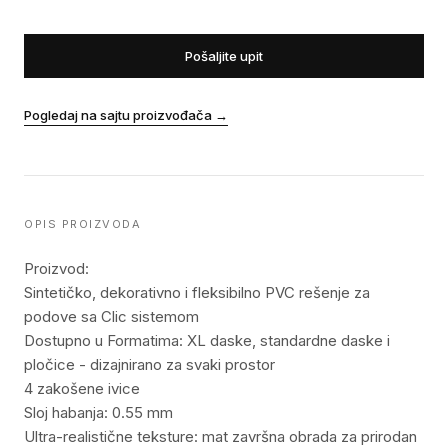
Pošaljite upit
Pogledaj na sajtu proizvođača
→
OPIS PROIZVODA
Proizvod:
Sintetičko, dekorativno i fleksibilno PVC rešenje za
podove sa Clic sistemom
Dostupno u Formatima: XL daske, standardne daske i
pločice - dizajnirano za svaki prostor
4 zakošene ivice
Sloj habanja: 0.55 mm
Ultra-realistične teksture: mat završna obrada za prirodan