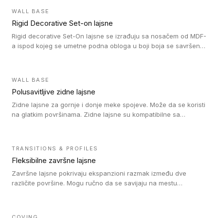
WALL BASE
Rigid Decorative Set-on lajsne
Rigid decorative Set-On lajsne se izrađuju sa nosačem od MDF-
a ispod kojeg se umetne podna obloga u boji boja se savršeno
uklapa. Ove lajsne moraju biti zalepljene i kompatibilne su sa
homogenim i heterogenim vinil rolnama, LVT glue-down, LVT
Click i LVT Loose-Lay podovima.
WALL BASE
Polusavitljive zidne lajsne
Zidne lajsne za gornje i donje meke spojeve. Može da se koristi
na glatkim površinama. Zidne lajsne su kompatibilne sa
heterogenim vinilnim podovima u rolnama, kao i sa LVT. Zidne
lajsne dostupne su u velikom broju boja, pa se lako mogu
uskladiti sa Tarkett podnim oblogama. Zahvaljujući
TRANSITIONS & PROFILES
polusavitljivoj strukturi veoma su jednostavne za ugradnju.
Fleksibilne završne lajsne
Završne lajsne pokrivaju ekspanzioni razmak između dve
različite površine. Mogu ručno da se savijaju na mestu
izvođenja radova kako bi se prilagodile različitim oblicima i
poluprečnicima. Dostupni su u dve visine, jedna za kompaktne
(FT2.5) podove i druga za akustičke (FT5) podove. Kompatibilni
COVING