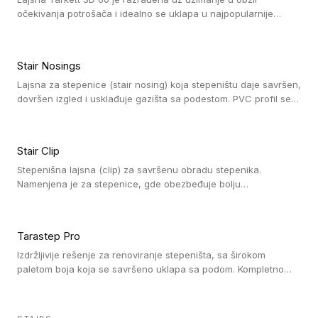
očekivanja potrošača i idealno se uklapa u najpopularnije
dezene laminata, linoleuma i LVT-ja.
Stair Nosings
Lajsna za stepenice (stair nosing) koja stepeništu daje savršen,
dovršen izgled i usklađuje gazišta sa podestom. PVC profil se
vari ili pričvršćuje vijcima, a žljebovi ili crna carborundum traka
pružaju zaštitu protiv klizanja. Pakovanje: 10 komada po 3 LM.
Stair Clip
Stepenišna lajsna (clip) za savršenu obradu stepenika.
Namenjena je za stepenice, gde obezbeđuje bolju
vodonepropusnost i veću trajnost podne obloge, uz
jednostavno održavanje. Istovremeno poboljšava izgled tako
što ističe donji deo stepenika. Pakovanje: 9 komada po 2,7 LM.
Tarastep Pro
Izdržljivije rešenje za renoviranje stepeništa, sa širokom
paletom boja koja se savršeno uklapa sa podom. Kompletno
rešenje za stepenice donosi povišenu debljinu za udobnost
pod nogama i habajući sloj od 1 mm sa visokom otpornošću na
promet, dok dizajn betona sa izraženim kontrastom na nosu