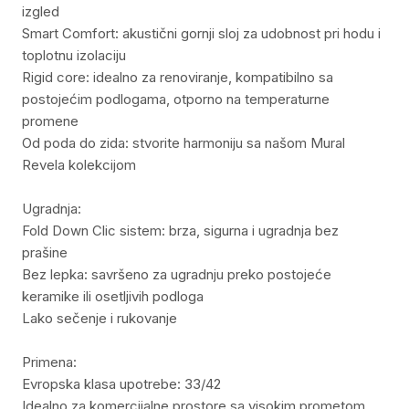
izgled
Smart Comfort: akustični gornji sloj za udobnost pri hodu i
toplotnu izolaciju
Rigid core: idealno za renoviranje, kompatibilno sa
postojećim podlogama, otporno na temperaturne
promene
Od poda do zida: stvorite harmoniju sa našom Mural
Revela kolekcijom
Ugradnja:
Fold Down Clic sistem: brza, sigurna i ugradnja bez
prašine
Bez lepka: savršeno za ugradnju preko postojeće
keramike ili osetljivih podloga
Lako sečenje i rukovanje
Primena:
Evropska klasa upotrebe: 33/42
Idealno za komercijalne prostore sa visokim prometom