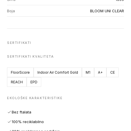
Boja
BLOOM UNI CLEAR
SERTIFIKATI
SERTIFIKATI KVALITETA
FloorScore
Indoor Air Comfort Gold
M1
A+
CE
REACH
EPD
EKOLOŠKE KARAKTERISTIKE
Bez ftalata
100% reciklabilno