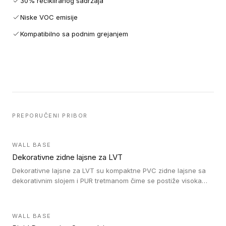
30% recikliranog sadržaja
Niske VOC emisije
Kompatibilno sa podnim grejanjem
PREPORUČENI PRIBOR
WALL BASE
Dekorativne zidne lajsne za LVT
Dekorativne lajsne za LVT su kompaktne PVC zidne lajsne sa
dekorativnim slojem i PUR tretmanom čime se postiže visoka
otpornost na abraziju.
WALL BASE