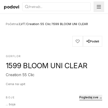
Preskoči na sadržaj
podovi
Početna
/
LVT
/
Creation 55 Clic
/
1599 BLOOM UNI CLEAR
Podeli
GERFLOR
1599 BLOOM UNI CLEAR
Creation 55 Clic
Cena na upit
Pogledaj sve →
BOJE
...
boja