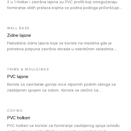
2 u 1 Holker i završna lajsna su PVC profili koji omogućavaju
formiranje oblih prelaza kojima se podna podloga pričvršćuje
za zid i formira zidnu lajsnu, predstavljajući integrisano rešenje.
2 u 1 Holker i završna lajsna su kompatibilni sa homogenim i
heterogenim vinilom u rolnama (u kompaktnoj i u akustičnoj
WALL BASE
verziji).
Zidne lajsne
Fleksibilne zidne lajsne koje se koriste na mestima gde je
potrebna potpuna završna obrada u nekritičnim oblastima.
Zidne lajsne se lako ugrađuju zahvaljujući svojoj savitljivosti i
kompatibilne su sa homogenim i heterogenim vinilnim podovima
u rolni.
TRIMS & MOULDINGS
PVC lajsne
Koriste za završetak gornje ivice otpornih podnih obloga sa
zaobljenim spojem sa zidom.. Koriste se obično sa
formatizerom, PVC lajsne su kompatibilne sa homogenim i
heterogenim vinilnim podovima u rolnama. PVC lajsne su
dostupne u sledećim verzijama: polusavitljive (isplativo rešenje),
COVING
samolepljive (jednostavno za ugradnju) ili dvodelne (higijensko
PVC holkeri
rešenje).
PVC holkeri se koriste za formiranje zaobljenog spoja između