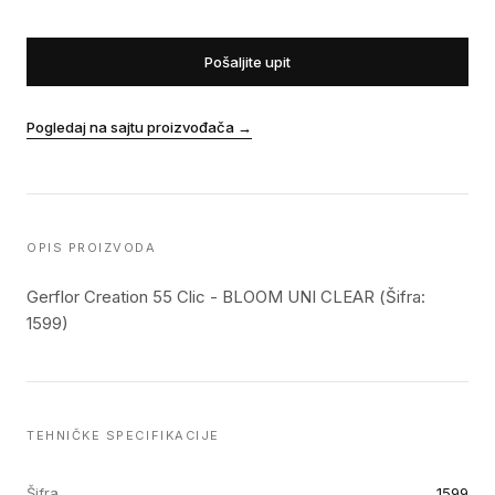
Pošaljite upit
Pogledaj na sajtu proizvođača
→
OPIS PROIZVODA
Gerflor Creation 55 Clic - BLOOM UNI CLEAR (Šifra:
1599)
TEHNIČKE SPECIFIKACIJE
Šifra
1599