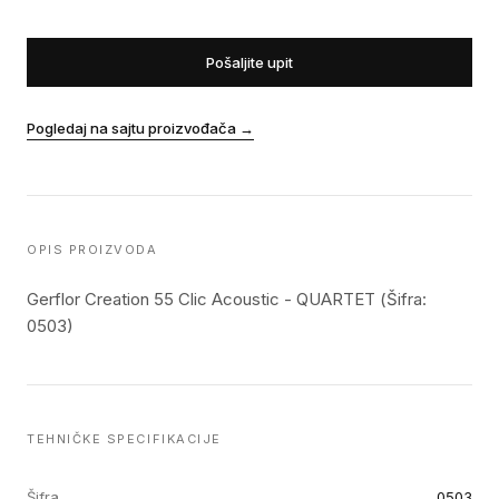
Pošaljite upit
Pogledaj na sajtu proizvođača
→
OPIS PROIZVODA
Gerflor Creation 55 Clic Acoustic - QUARTET (Šifra:
0503)
TEHNIČKE SPECIFIKACIJE
Šifra
0503