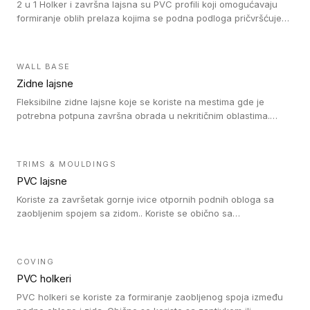
2 u 1 Holker i završna lajsna su PVC profili koji omogućavaju
formiranje oblih prelaza kojima se podna podloga pričvršćuje
za zid i formira zidnu lajsnu, predstavljajući integrisano rešenje.
2 u 1 Holker i završna lajsna su kompatibilni sa homogenim i
heterogenim vinilom u rolnama (u kompaktnoj i u akustičnoj
WALL BASE
verziji).
Zidne lajsne
Fleksibilne zidne lajsne koje se koriste na mestima gde je
potrebna potpuna završna obrada u nekritičnim oblastima.
Zidne lajsne se lako ugrađuju zahvaljujući svojoj savitljivosti i
kompatibilne su sa homogenim i heterogenim vinilnim podovima
u rolni.
TRIMS & MOULDINGS
PVC lajsne
Koriste za završetak gornje ivice otpornih podnih obloga sa
zaobljenim spojem sa zidom.. Koriste se obično sa
formatizerom, PVC lajsne su kompatibilne sa homogenim i
heterogenim vinilnim podovima u rolnama. PVC lajsne su
dostupne u sledećim verzijama: polusavitljive (isplativo rešenje),
COVING
samolepljive (jednostavno za ugradnju) ili dvodelne (higijensko
PVC holkeri
rešenje).
PVC holkeri se koriste za formiranje zaobljenog spoja između