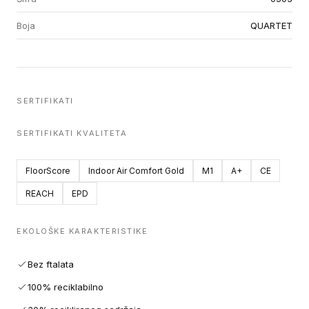
Boja
QUARTET
SERTIFIKATI
SERTIFIKATI KVALITETA
FloorScore
Indoor Air Comfort Gold
M1
A+
CE
REACH
EPD
EKOLOŠKE KARAKTERISTIKE
Bez ftalata
100% reciklabilno