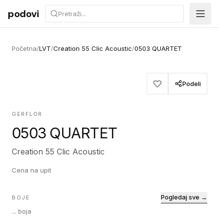
Preskoči na sadržaj
podovi
Početna
/
LVT
/
Creation 55 Clic Acoustic
/
0503 QUARTET
Podeli
GERFLOR
0503 QUARTET
Creation 55 Clic Acoustic
Cena na upit
Pogledaj sve →
BOJE
...
boja