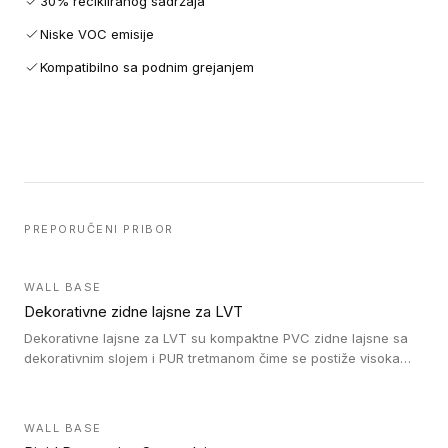
30% recikliranog sadržaja
Niske VOC emisije
Kompatibilno sa podnim grejanjem
PREPORUČENI PRIBOR
WALL BASE
Dekorativne zidne lajsne za LVT
Dekorativne lajsne za LVT su kompaktne PVC zidne lajsne sa
dekorativnim slojem i PUR tretmanom čime se postiže visoka
otpornost na abraziju.
WALL BASE