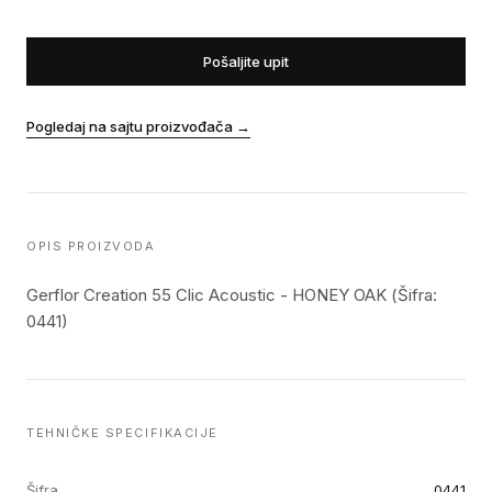
Pošaljite upit
Pogledaj na sajtu proizvođača
→
OPIS PROIZVODA
Gerflor Creation 55 Clic Acoustic - HONEY OAK (Šifra:
0441)
TEHNIČKE SPECIFIKACIJE
Šifra
0441