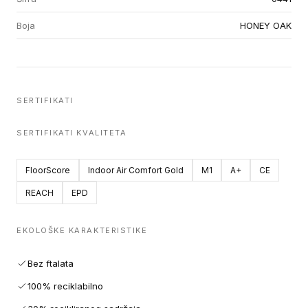
Boja
HONEY OAK
SERTIFIKATI
SERTIFIKATI KVALITETA
FloorScore
Indoor Air Comfort Gold
M1
A+
CE
REACH
EPD
EKOLOŠKE KARAKTERISTIKE
Bez ftalata
100% reciklabilno