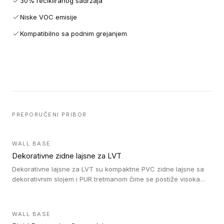
30% recikliranog sadržaja
Niske VOC emisije
Kompatibilno sa podnim grejanjem
PREPORUČENI PRIBOR
WALL BASE
Dekorativne zidne lajsne za LVT
Dekorativne lajsne za LVT su kompaktne PVC zidne lajsne sa
dekorativnim slojem i PUR tretmanom čime se postiže visoka
otpornost na abraziju.
WALL BASE