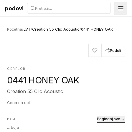
Preskoči na sadržaj
podovi
Početna
/
LVT
/
Creation 55 Clic Acoustic
/
0441 HONEY OAK
Podeli
GERFLOR
0441 HONEY OAK
Creation 55 Clic Acoustic
Cena na upit
Pogledaj sve →
BOJE
...
boja