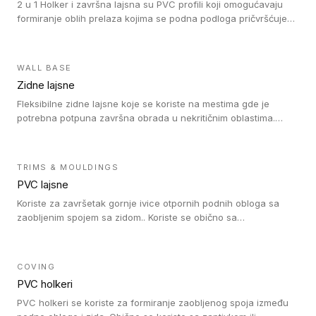
2 u 1 Holker i završna lajsna su PVC profili koji omogućavaju
formiranje oblih prelaza kojima se podna podloga pričvršćuje
za zid i formira zidnu lajsnu, predstavljajući integrisano rešenje.
2 u 1 Holker i završna lajsna su kompatibilni sa homogenim i
heterogenim vinilom u rolnama (u kompaktnoj i u akustičnoj
WALL BASE
verziji).
Zidne lajsne
Fleksibilne zidne lajsne koje se koriste na mestima gde je
potrebna potpuna završna obrada u nekritičnim oblastima.
Zidne lajsne se lako ugrađuju zahvaljujući svojoj savitljivosti i
kompatibilne su sa homogenim i heterogenim vinilnim podovima
u rolni.
TRIMS & MOULDINGS
PVC lajsne
Koriste za završetak gornje ivice otpornih podnih obloga sa
zaobljenim spojem sa zidom.. Koriste se obično sa
formatizerom, PVC lajsne su kompatibilne sa homogenim i
heterogenim vinilnim podovima u rolnama. PVC lajsne su
dostupne u sledećim verzijama: polusavitljive (isplativo rešenje),
COVING
samolepljive (jednostavno za ugradnju) ili dvodelne (higijensko
PVC holkeri
rešenje).
PVC holkeri se koriste za formiranje zaobljenog spoja između