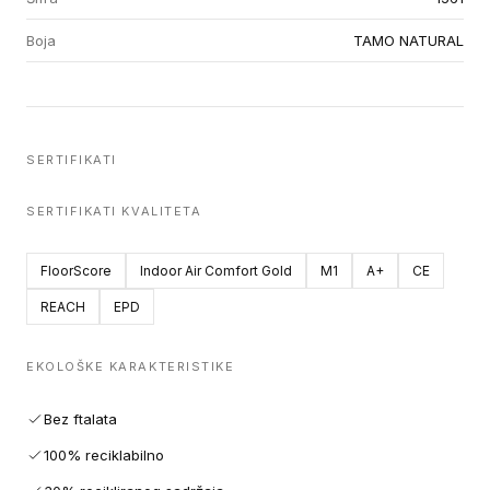
Boja
TAMO NATURAL
SERTIFIKATI
SERTIFIKATI KVALITETA
FloorScore
Indoor Air Comfort Gold
M1
A+
CE
REACH
EPD
EKOLOŠKE KARAKTERISTIKE
Bez ftalata
100% reciklabilno