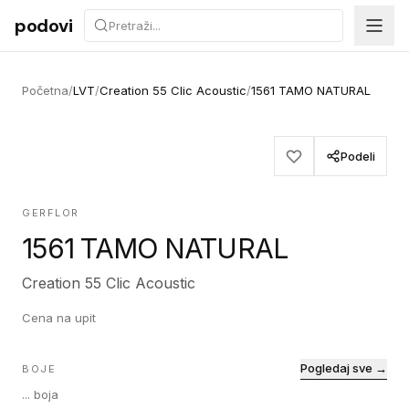
Preskoči na sadržaj
podovi
Početna
/
LVT
/
Creation 55 Clic Acoustic
/
1561 TAMO NATURAL
Podeli
GERFLOR
1561 TAMO NATURAL
Creation 55 Clic Acoustic
Cena na upit
Pogledaj sve →
BOJE
...
boja