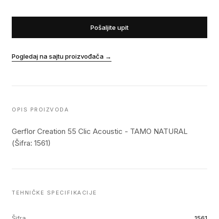
Pošaljite upit
Pogledaj na sajtu proizvođača
→
OPIS PROIZVODA
Gerflor Creation 55 Clic Acoustic - TAMO NATURAL
(Šifra: 1561)
TEHNIČKE SPECIFIKACIJE
Šifra
1561