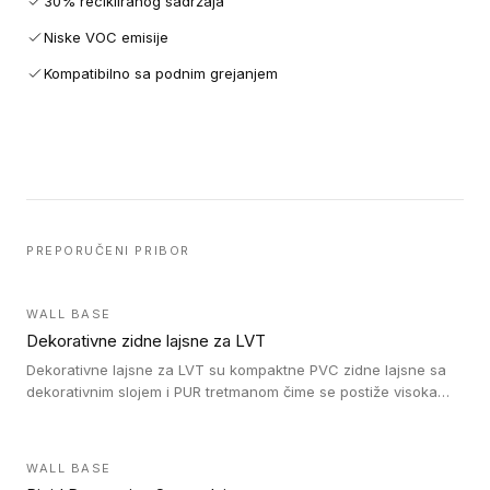
30% recikliranog sadržaja
Niske VOC emisije
Kompatibilno sa podnim grejanjem
PREPORUČENI PRIBOR
WALL BASE
Dekorativne zidne lajsne za LVT
Dekorativne lajsne za LVT su kompaktne PVC zidne lajsne sa
dekorativnim slojem i PUR tretmanom čime se postiže visoka
otpornost na abraziju.
WALL BASE