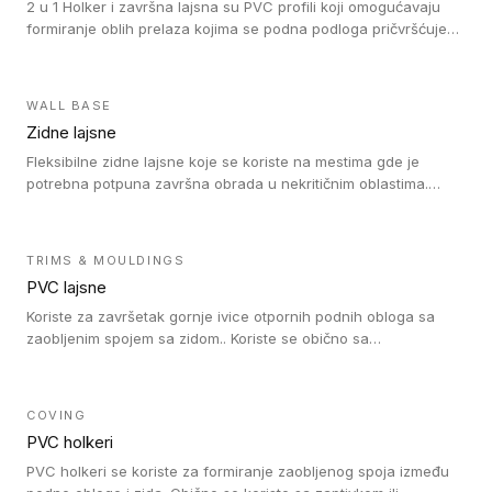
2 u 1 Holker i završna lajsna su PVC profili koji omogućavaju
formiranje oblih prelaza kojima se podna podloga pričvršćuje
za zid i formira zidnu lajsnu, predstavljajući integrisano rešenje.
2 u 1 Holker i završna lajsna su kompatibilni sa homogenim i
heterogenim vinilom u rolnama (u kompaktnoj i u akustičnoj
WALL BASE
verziji).
Zidne lajsne
Fleksibilne zidne lajsne koje se koriste na mestima gde je
potrebna potpuna završna obrada u nekritičnim oblastima.
Zidne lajsne se lako ugrađuju zahvaljujući svojoj savitljivosti i
kompatibilne su sa homogenim i heterogenim vinilnim podovima
u rolni.
TRIMS & MOULDINGS
PVC lajsne
Koriste za završetak gornje ivice otpornih podnih obloga sa
zaobljenim spojem sa zidom.. Koriste se obično sa
formatizerom, PVC lajsne su kompatibilne sa homogenim i
heterogenim vinilnim podovima u rolnama. PVC lajsne su
dostupne u sledećim verzijama: polusavitljive (isplativo rešenje),
COVING
samolepljive (jednostavno za ugradnju) ili dvodelne (higijensko
PVC holkeri
rešenje).
PVC holkeri se koriste za formiranje zaobljenog spoja između