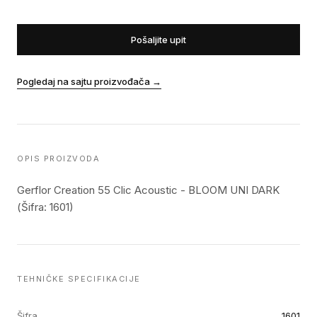
Pošaljite upit
Pogledaj na sajtu proizvođača
→
OPIS PROIZVODA
Gerflor Creation 55 Clic Acoustic - BLOOM UNI DARK
(Šifra: 1601)
TEHNIČKE SPECIFIKACIJE
Šifra
1601