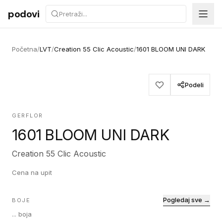
Preskoči na sadržaj
podovi
Početna
/
LVT
/
Creation 55 Clic Acoustic
/
1601 BLOOM UNI DARK
Podeli
GERFLOR
1601 BLOOM UNI DARK
Creation 55 Clic Acoustic
Cena na upit
Pogledaj sve →
BOJE
...
boja