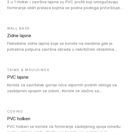
2 u 1 Holker i završna lajsna su PVC profili koji omogućavaju
formiranje oblih prelaza kojima se podna podloga pričvršćuje
za zid i formira zidnu lajsnu, predstavljajući integrisano rešenje.
2 u 1 Holker i završna lajsna su kompatibilni sa homogenim i
heterogenim vinilom u rolnama (u kompaktnoj i u akustičnoj
WALL BASE
verziji).
Zidne lajsne
Fleksibilne zidne lajsne koje se koriste na mestima gde je
potrebna potpuna završna obrada u nekritičnim oblastima.
Zidne lajsne se lako ugrađuju zahvaljujući svojoj savitljivosti i
kompatibilne su sa homogenim i heterogenim vinilnim podovima
u rolni.
TRIMS & MOULDINGS
PVC lajsne
Koriste za završetak gornje ivice otpornih podnih obloga sa
zaobljenim spojem sa zidom.. Koriste se obično sa
formatizerom, PVC lajsne su kompatibilne sa homogenim i
heterogenim vinilnim podovima u rolnama. PVC lajsne su
dostupne u sledećim verzijama: polusavitljive (isplativo rešenje),
COVING
samolepljive (jednostavno za ugradnju) ili dvodelne (higijensko
PVC holkeri
rešenje).
PVC holkeri se koriste za formiranje zaobljenog spoja između