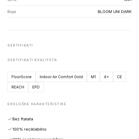
Boja
BLOOM UNI DARK
SERTIFIKATI
SERTIFIKATI KVALITETA
FloorScore
Indoor Air Comfort Gold
M1
A+
CE
REACH
EPD
EKOLOŠKE KARAKTERISTIKE
Bez ftalata
100% reciklabilno