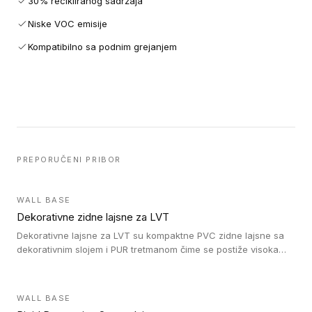
30% recikliranog sadržaja
Niske VOC emisije
Kompatibilno sa podnim grejanjem
PREPORUČENI PRIBOR
WALL BASE
Dekorativne zidne lajsne za LVT
Dekorativne lajsne za LVT su kompaktne PVC zidne lajsne sa
dekorativnim slojem i PUR tretmanom čime se postiže visoka
otpornost na abraziju.
WALL BASE