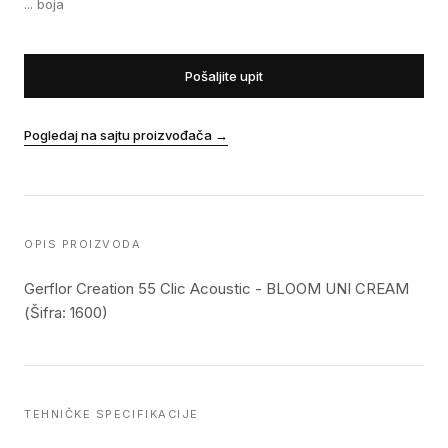
...
boja
Pošaljite upit
Pogledaj na sajtu proizvođača
→
OPIS PROIZVODA
Gerflor Creation 55 Clic Acoustic - BLOOM UNI CREAM
(Šifra: 1600)
TEHNIČKE SPECIFIKACIJE