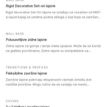
WALL BASE
Rigid Decorative Set-on lajsne
Rigid decorative Set-On lajsne se izrađuju sa nosačem od MDF-
a ispod kojeg se umetne podna obloga u boji boja se savršeno
uklapa. Ove lajsne moraju biti zalepljene i kompatibilne su sa
homogenim i heterogenim vinil rolnama, LVT glue-down, LVT
Click i LVT Loose-Lay podovima.
WALL BASE
Polusavitljive zidne lajsne
Zidne lajsne za gornje i donje meke spojeve. Može da se koristi
na glatkim površinama. Zidne lajsne su kompatibilne sa
heterogenim vinilnim podovima u rolnama, kao i sa LVT. Zidne
lajsne dostupne su u velikom broju boja, pa se lako mogu
uskladiti sa Tarkett podnim oblogama. Zahvaljujući
TRANSITIONS & PROFILES
polusavitljivoj strukturi veoma su jednostavne za ugradnju.
Fleksibilne završne lajsne
Završne lajsne pokrivaju ekspanzioni razmak između dve
različite površine. Mogu ručno da se savijaju na mestu
izvođenja radova kako bi se prilagodile različitim oblicima i
poluprečnicima. Dostupni su u dve visine, jedna za kompaktne
(FT2.5) podove i druga za akustičke (FT5) podove. Kompatibilni
COVING
su sa heterogenim i homogenim vinilnim podovima u rolnama
2 u 1 Holker i završna lajsna