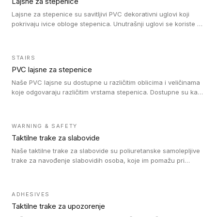
Lajsne za stepenice
Premium obezbeđuju sklad boja između stepeništa i poda.
Protecsol lak olakšava održavanje, a fleksibilan materijal se
Lajsne za stepenice su savitljivi PVC dekorativni uglovi koji
lako seče i postavlja. Idealno za primenu u zdravstvu,
pokrivaju ivice obloge stepenica. Unutrašnji uglovi se koriste za
obrazovanju, kancelarijama i stambenom prostoru. Održivost:
zaštitu donjeg dela zida duže stepeništa. Spoljašnji uglovi se
TVOC nakon 28 dana < 100 mikrograma/m3, 100% reciklabilno,
koriste da se zaštite i sakriju ivice obloge stepenica. Ovi uglovi
proizvedeno u Francuskoj (smanjen CO2 otisak transporta),
stepenica su osmišljeni tako da formiraju glatku i atraktivnu
STAIRS
100% REACH usaglašeno i bez formaldehida za zdravlje i
ivicu. Kompatibilni su sa heterogenim i homogenim vinilnim
PVC lajsne za stepenice
bezbednost.
podovima i Tarkett Tapiflex oblogama za stepenice.
Naše PVC lajsne su dostupne u različitim oblicima i veličinama
koje odgovaraju različitim vrstama stepenica. Dostupne su kao
PVC oble ili blago zaobljene sa poluprečnikom savijanja od 8R.
Jednostavne su za ugradnu zahvaljujući savitljivoj strukturi i
kompatibilne sa heterogenim i homogenim vinilnim podovima u
WARNING & SAFETY
rolnama. Naše PVC lajsne su dostupne i u varijanti sa ravnim
Taktilne trake za slabovide
uglom, sa poluprečnikom savijanja od 2R za stepenice više od
16 cm. Poste i verzije od aluminijuma za oblasti pod visokim
Naše taktilne trake za slabovide su poliuretanske samolepljive
opterećenjem. Postavljaju se na postojeći pod. Veoma su
trake za navođenje slabovidih osoba, koje im pomažu pri
dekorativne i pružaju elegantan vizuelni izgled.
kretanju u prostoru. Ravne trake omogućavaju slabovidim
osobama da prate putanju pomoću belog štapa. Ove taktilne
trake su kompatibilne sa homogenim i heterogenim vinilnim
ADHESIVES
podovima, LVT lepljenim pločicama i linoleumom.
Taktilne trake za upozorenje