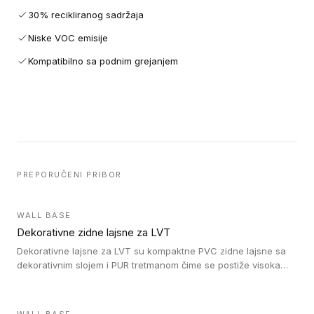
30% recikliranog sadržaja
Niske VOC emisije
Kompatibilno sa podnim grejanjem
PREPORUČENI PRIBOR
WALL BASE
Dekorativne zidne lajsne za LVT
Dekorativne lajsne za LVT su kompaktne PVC zidne lajsne sa
dekorativnim slojem i PUR tretmanom čime se postiže visoka
otpornost na abraziju.