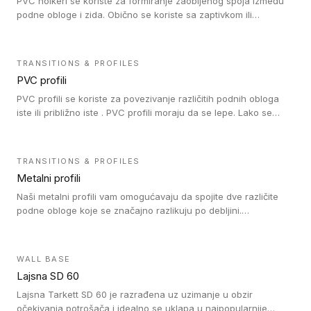
PVC holkeri se koriste za formiranje zaobljenog spoja između
podne obloge i zida. Obično se koriste sa zaptivkom ili
poklopcem kojim se pokriva neobrađena ivica podne obloge.
PVC holkeri postoje u 5 veličina, što znači da odgovaraju svim
poluprečnicima. Takođe omogućavaju savršeno održavanje
TRANSITIONS & PROFILES
higijene i vodonepropusnost zahvaljujući činjenici da formiraju
PVC profili
zaobljene spojeve ispod poda. Osim toga, jednostavni su za
čišćenje i održavanje zahvaljujući zaobljenom obliku. Naši PVC
PVC profili se koriste za povezivanje različitih podnih obloga
holkeri su kompatibilni sa homogenim i heterogenim vinilnim
iste ili približno iste . PVC profili moraju da se lepe. Lako se
podovima u rolnama i podovima za mokre prostore u rolnama.
ugrađuju zahvaljujući svojoj savitljivosti. Mogu se koristiti i u
zdravstvenim ustanovama, jer su higijenske i jednostavne za
čišćenje. PVC profili su kompatibilne sa heterogenim i
TRANSITIONS & PROFILES
homogenim vinilnim podovima, kao i sa linoleumskim podovima.
Metalni profili
Naši metalni profili vam omogućavaju da spojite dve različite
podne obloge koje se značajno razlikuju po debljini.
Jednostavni su za ugradnju i ne ometaju kretanje zahvaljujući
velikom nagibu. Mogu da se koriste za ublažavanje razlike u
debljini do 8mm. Naši metalni profili mogu da se koriste u
WALL BASE
oblastima sa velikom cirkulacijom.
Lajsna SD 60
Lajsna Tarkett SD 60 je razrađena uz uzimanje u obzir
očekivanja potrošača i idealno se uklapa u najpopularnije