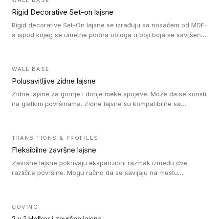
WALL BASE
Rigid Decorative Set-on lajsne
Rigid decorative Set-On lajsne se izrađuju sa nosačem od MDF-
a ispod kojeg se umetne podna obloga u boji boja se savršeno
uklapa. Ove lajsne moraju biti zalepljene i kompatibilne su sa
homogenim i heterogenim vinil rolnama, LVT glue-down, LVT
Click i LVT Loose-Lay podovima.
WALL BASE
Polusavitljive zidne lajsne
Zidne lajsne za gornje i donje meke spojeve. Može da se koristi
na glatkim površinama. Zidne lajsne su kompatibilne sa
heterogenim vinilnim podovima u rolnama, kao i sa LVT. Zidne
lajsne dostupne su u velikom broju boja, pa se lako mogu
uskladiti sa Tarkett podnim oblogama. Zahvaljujući
TRANSITIONS & PROFILES
polusavitljivoj strukturi veoma su jednostavne za ugradnju.
Fleksibilne završne lajsne
Završne lajsne pokrivaju ekspanzioni razmak između dve
različite površine. Mogu ručno da se savijaju na mestu
izvođenja radova kako bi se prilagodile različitim oblicima i
poluprečnicima. Dostupni su u dve visine, jedna za kompaktne
(FT2.5) podove i druga za akustičke (FT5) podove. Kompatibilni
COVING
su sa heterogenim i homogenim vinilnim podovima u rolnama
2 u 1 Holker i završna lajsna