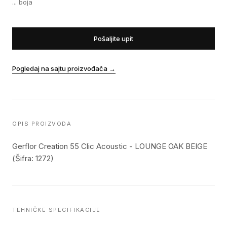
...
boja
Pošaljite upit
Pogledaj na sajtu proizvođača
→
OPIS PROIZVODA
Gerflor Creation 55 Clic Acoustic - LOUNGE OAK BEIGE
(Šifra: 1272)
TEHNIČKE SPECIFIKACIJE