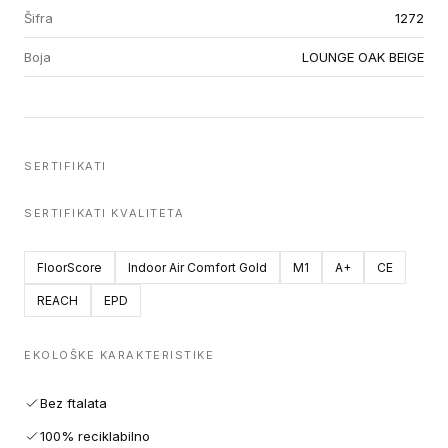
Šifra
1272
Boja
LOUNGE OAK BEIGE
SERTIFIKATI
SERTIFIKATI KVALITETA
FloorScore
Indoor Air Comfort Gold
M1
A+
CE
REACH
EPD
EKOLOŠKE KARAKTERISTIKE
Bez ftalata
100% reciklabilno