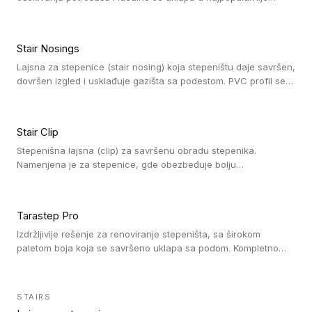
dezene laminata, linoleuma i LVT-ja.
Stair Nosings
Lajsna za stepenice (stair nosing) koja stepeništu daje savršen,
dovršen izgled i usklađuje gazišta sa podestom. PVC profil se
vari ili pričvršćuje vijcima, a žljebovi ili crna carborundum traka
pružaju zaštitu protiv klizanja. Pakovanje: 10 komada po 3 LM.
Stair Clip
Stepenišna lajsna (clip) za savršenu obradu stepenika.
Namenjena je za stepenice, gde obezbeđuje bolju
vodonepropusnost i veću trajnost podne obloge, uz
jednostavno održavanje. Istovremeno poboljšava izgled tako
što ističe donji deo stepenika. Pakovanje: 9 komada po 2,7 LM.
Tarastep Pro
Izdržljivije rešenje za renoviranje stepeništa, sa širokom
paletom boja koja se savršeno uklapa sa podom. Kompletno
rešenje za stepenice donosi povišenu debljinu za udobnost
pod nogama i habajući sloj od 1 mm sa visokom otpornošću na
promet, dok dizajn betona sa izraženim kontrastom na nosu
STAIRS
stepenika i mogućnost kombinovanja sa kolekcijama Taralay i