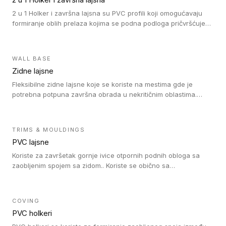
(kompaktni i akustički), kao i sa podnim oblogama od linoleuma.
2 u 1 Holker i završna lajsna su PVC profili koji omogućavaju
formiranje oblih prelaza kojima se podna podloga pričvršćuje
za zid i formira zidnu lajsnu, predstavljajući integrisano rešenje.
2 u 1 Holker i završna lajsna su kompatibilni sa homogenim i
heterogenim vinilom u rolnama (u kompaktnoj i u akustičnoj
WALL BASE
verziji).
Zidne lajsne
Fleksibilne zidne lajsne koje se koriste na mestima gde je
potrebna potpuna završna obrada u nekritičnim oblastima.
Zidne lajsne se lako ugrađuju zahvaljujući svojoj savitljivosti i
kompatibilne su sa homogenim i heterogenim vinilnim podovima
u rolni.
TRIMS & MOULDINGS
PVC lajsne
Koriste za završetak gornje ivice otpornih podnih obloga sa
zaobljenim spojem sa zidom.. Koriste se obično sa
formatizerom, PVC lajsne su kompatibilne sa homogenim i
heterogenim vinilnim podovima u rolnama. PVC lajsne su
dostupne u sledećim verzijama: polusavitljive (isplativo rešenje),
COVING
samolepljive (jednostavno za ugradnju) ili dvodelne (higijensko
PVC holkeri
rešenje).