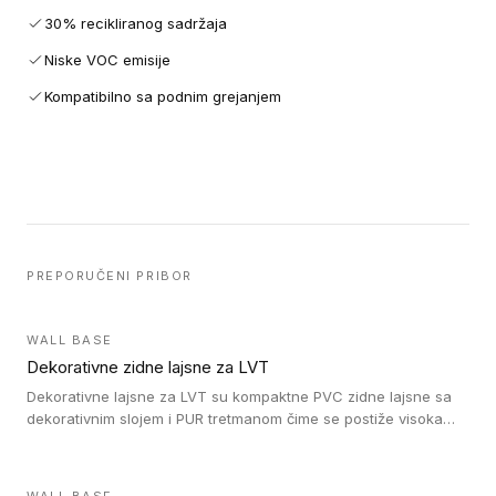
30% recikliranog sadržaja
Niske VOC emisije
Kompatibilno sa podnim grejanjem
PREPORUČENI PRIBOR
WALL BASE
Dekorativne zidne lajsne za LVT
Dekorativne lajsne za LVT su kompaktne PVC zidne lajsne sa
dekorativnim slojem i PUR tretmanom čime se postiže visoka
otpornost na abraziju.