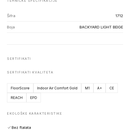
TEHNIČKE SPECIFIKACIJE
Šifra
1712
Boja
BACKYARD LIGHT BEIGE
SERTIFIKATI
SERTIFIKATI KVALITETA
FloorScore
Indoor Air Comfort Gold
M1
A+
CE
REACH
EPD
EKOLOŠKE KARAKTERISTIKE
Bez ftalata