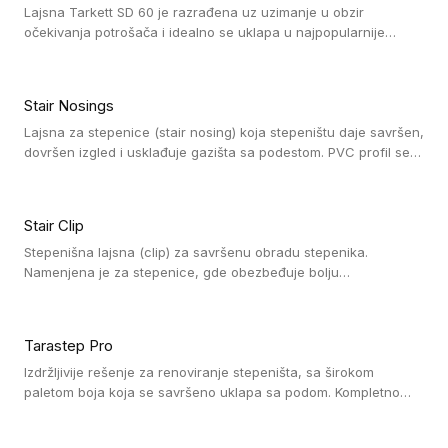
Lajsna Tarkett SD 60 je razrađena uz uzimanje u obzir
očekivanja potrošača i idealno se uklapa u najpopularnije
dezene laminata, linoleuma i LVT-ja.
Stair Nosings
Lajsna za stepenice (stair nosing) koja stepeništu daje savršen,
dovršen izgled i usklađuje gazišta sa podestom. PVC profil se
vari ili pričvršćuje vijcima, a žljebovi ili crna carborundum traka
pružaju zaštitu protiv klizanja. Pakovanje: 10 komada po 3 LM.
Stair Clip
Stepenišna lajsna (clip) za savršenu obradu stepenika.
Namenjena je za stepenice, gde obezbeđuje bolju
vodonepropusnost i veću trajnost podne obloge, uz
jednostavno održavanje. Istovremeno poboljšava izgled tako
što ističe donji deo stepenika. Pakovanje: 9 komada po 2,7 LM.
Tarastep Pro
Izdržljivije rešenje za renoviranje stepeništa, sa širokom
paletom boja koja se savršeno uklapa sa podom. Kompletno
rešenje za stepenice donosi povišenu debljinu za udobnost
pod nogama i habajući sloj od 1 mm sa visokom otpornošću na