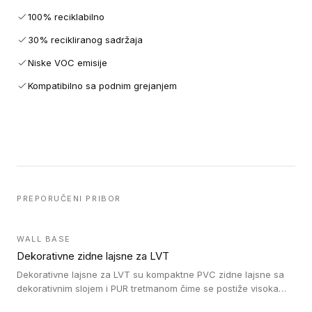
100% reciklabilno
30% recikliranog sadržaja
Niske VOC emisije
Kompatibilno sa podnim grejanjem
PREPORUČENI PRIBOR
WALL BASE
Dekorativne zidne lajsne za LVT
Dekorativne lajsne za LVT su kompaktne PVC zidne lajsne sa
dekorativnim slojem i PUR tretmanom čime se postiže visoka
otpornost na abraziju.