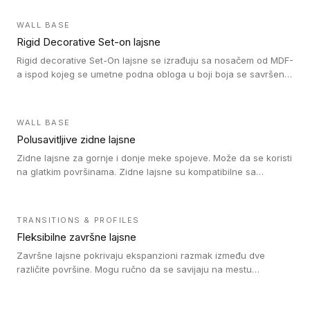
WALL BASE
Rigid Decorative Set-on lajsne
Rigid decorative Set-On lajsne se izrađuju sa nosačem od MDF-
a ispod kojeg se umetne podna obloga u boji boja se savršeno
uklapa. Ove lajsne moraju biti zalepljene i kompatibilne su sa
homogenim i heterogenim vinil rolnama, LVT glue-down, LVT
Click i LVT Loose-Lay podovima.
WALL BASE
Polusavitljive zidne lajsne
Zidne lajsne za gornje i donje meke spojeve. Može da se koristi
na glatkim površinama. Zidne lajsne su kompatibilne sa
heterogenim vinilnim podovima u rolnama, kao i sa LVT. Zidne
lajsne dostupne su u velikom broju boja, pa se lako mogu
uskladiti sa Tarkett podnim oblogama. Zahvaljujući
TRANSITIONS & PROFILES
polusavitljivoj strukturi veoma su jednostavne za ugradnju.
Fleksibilne završne lajsne
Završne lajsne pokrivaju ekspanzioni razmak između dve
različite površine. Mogu ručno da se savijaju na mestu
izvođenja radova kako bi se prilagodile različitim oblicima i
poluprečnicima. Dostupni su u dve visine, jedna za kompaktne