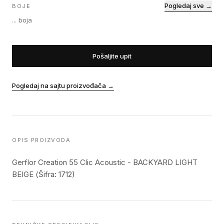
Pogledaj sve →
BOJE
...
boja
Pošaljite upit
Pogledaj na sajtu proizvođača
→
OPIS PROIZVODA
Gerflor Creation 55 Clic Acoustic - BACKYARD LIGHT
BEIGE (Šifra: 1712)