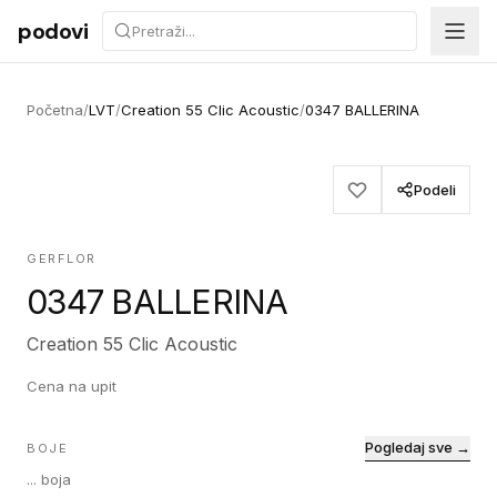
Preskoči na sadržaj
podovi
Početna
/
LVT
/
Creation 55 Clic Acoustic
/
0347 BALLERINA
Podeli
GERFLOR
0347 BALLERINA
Creation 55 Clic Acoustic
Cena na upit
Pogledaj sve →
BOJE
...
boja