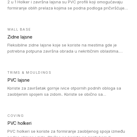
2 u 1 Holker i završna lajsna su PVC profili koji omogućavaju
formiranje oblih prelaza kojima se podna podloga pričvršćuje
za zid i formira zidnu lajsnu, predstavljajući integrisano rešenje.
2 u 1 Holker i završna lajsna su kompatibilni sa homogenim i
heterogenim vinilom u rolnama (u kompaktnoj i u akustičnoj
WALL BASE
verziji).
Zidne lajsne
Fleksibilne zidne lajsne koje se koriste na mestima gde je
potrebna potpuna završna obrada u nekritičnim oblastima.
Zidne lajsne se lako ugrađuju zahvaljujući svojoj savitljivosti i
kompatibilne su sa homogenim i heterogenim vinilnim podovima
u rolni.
TRIMS & MOULDINGS
PVC lajsne
Koriste za završetak gornje ivice otpornih podnih obloga sa
zaobljenim spojem sa zidom.. Koriste se obično sa
formatizerom, PVC lajsne su kompatibilne sa homogenim i
heterogenim vinilnim podovima u rolnama. PVC lajsne su
dostupne u sledećim verzijama: polusavitljive (isplativo rešenje),
COVING
samolepljive (jednostavno za ugradnju) ili dvodelne (higijensko
PVC holkeri
rešenje).
PVC holkeri se koriste za formiranje zaobljenog spoja između