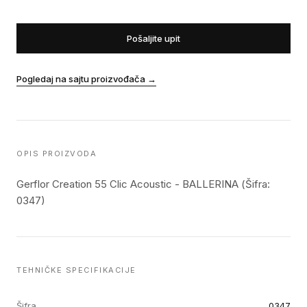
Pošaljite upit
Pogledaj na sajtu proizvođača
→
OPIS PROIZVODA
Gerflor Creation 55 Clic Acoustic - BALLERINA (Šifra:
0347)
TEHNIČKE SPECIFIKACIJE
Šifra
0347