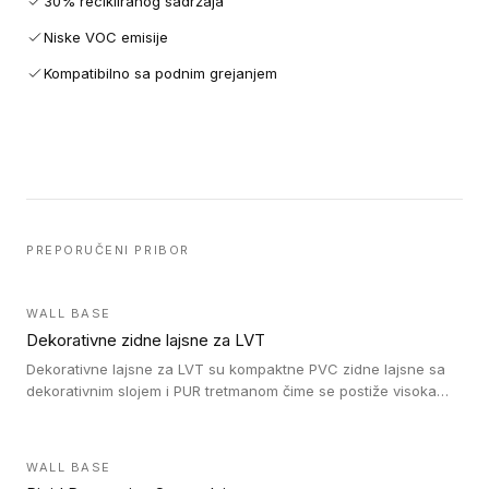
30% recikliranog sadržaja
Niske VOC emisije
Kompatibilno sa podnim grejanjem
PREPORUČENI PRIBOR
WALL BASE
Dekorativne zidne lajsne za LVT
Dekorativne lajsne za LVT su kompaktne PVC zidne lajsne sa
dekorativnim slojem i PUR tretmanom čime se postiže visoka
otpornost na abraziju.
WALL BASE