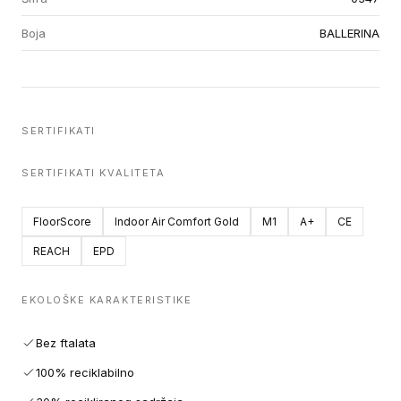
Boja
BALLERINA
SERTIFIKATI
SERTIFIKATI KVALITETA
FloorScore
Indoor Air Comfort Gold
M1
A+
CE
REACH
EPD
EKOLOŠKE KARAKTERISTIKE
Bez ftalata
100% reciklabilno