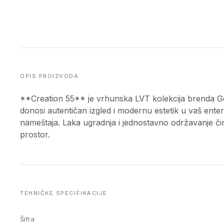
OPIS PROIZVODA
**Creation 55** je vrhunska LVT kolekcija brend
donosi autentičan izgled i modernu estetik u vaš enterij
nameštaja. Laka ugradnja i jednostavno održavanje či
prostor.
TEHNIČKE SPECIFIKACIJE
Šifra