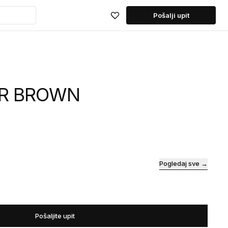
Pošalji upit
AR BROWN
Pogledaj sve →
Pošaljite upit