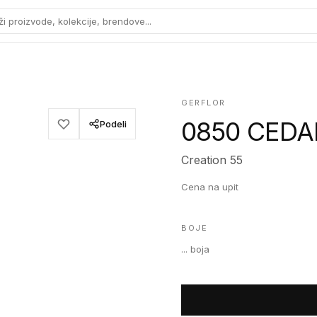
ži proizvode, kolekcije, brendove...
GERFLOR
0850 CED
Podeli
Creation 55
Cena na upit
BOJE
...
boja