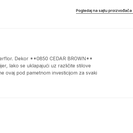
Pogledaj na sajtu proizvođača
a Gerflor. Dekor **0850 CEDAR BROWN**
er, lako se uklapajući uz različite stilove
ne ovaj pod pametnom investicijom za svaki