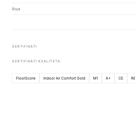
Boja
SERTIFIKATI
SERTIFIKATI KVALITETA
FloorScore
Indoor Air Comfort Gold
M1
A+
CE
R