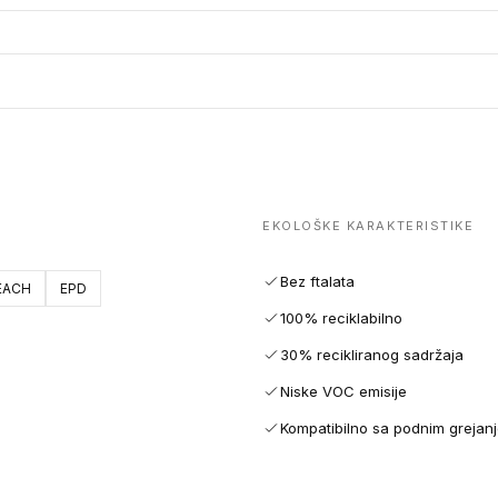
EKOLOŠKE KARAKTERISTIKE
Bez ftalata
EACH
EPD
100% reciklabilno
30% recikliranog sadržaja
Niske VOC emisije
Kompatibilno sa podnim grejan