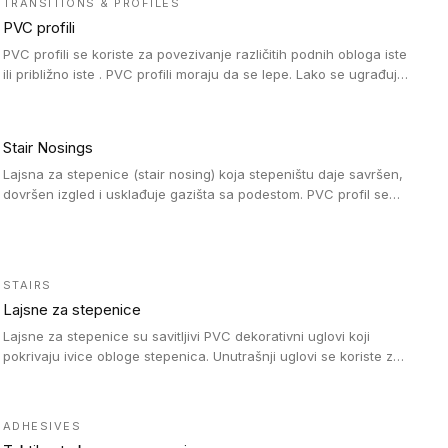
TRANSITIONS & PROFILES
PVC profili
PVC profili se koriste za povezivanje različitih podnih obloga iste
ili približno iste . PVC profili moraju da se lepe. Lako se ugrađuju
zahvaljujući svojoj savitljivosti. Mogu se koristiti i u zdravstvenim
ustanovama, jer su higijenske i jednostavne za čišćenje. PVC
profili su kompatibilne sa heterogenim i homogenim vinilnim
Stair Nosings
podovima, kao i sa linoleumskim podovima.
Lajsna za stepenice (stair nosing) koja stepeništu daje savršen,
dovršen izgled i usklađuje gazišta sa podestom. PVC profil se
vari ili pričvršćuje vijcima, a žljebovi ili crna carborundum traka
pružaju zaštitu protiv klizanja. Pakovanje: 10 komada po 3 LM.
STAIRS
Lajsne za stepenice
Lajsne za stepenice su savitljivi PVC dekorativni uglovi koji
pokrivaju ivice obloge stepenica. Unutrašnji uglovi se koriste za
zaštitu donjeg dela zida duže stepeništa. Spoljašnji uglovi se
koriste da se zaštite i sakriju ivice obloge stepenica. Ovi uglovi
stepenica su osmišljeni tako da formiraju glatku i atraktivnu
ADHESIVES
ivicu. Kompatibilni su sa heterogenim i homogenim vinilnim