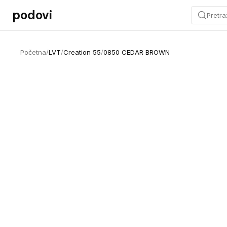
Preskoči na sadržaj
podovi
Pretra
Početna
/
LVT
/
Creation 55
/
0850 CEDAR BROWN