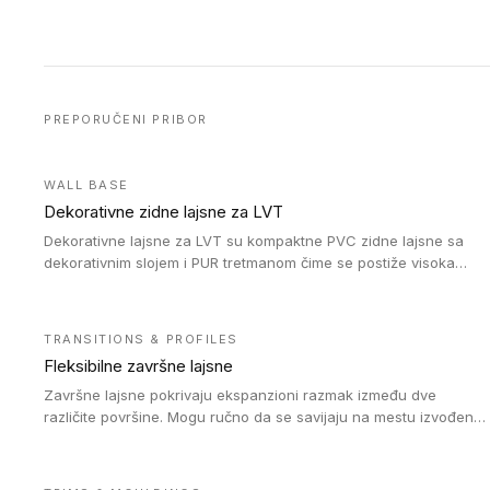
PREPORUČENI PRIBOR
WALL BASE
Dekorativne zidne lajsne za LVT
Dekorativne lajsne za LVT su kompaktne PVC zidne lajsne sa
dekorativnim slojem i PUR tretmanom čime se postiže visoka
otpornost na abraziju.
TRANSITIONS & PROFILES
Fleksibilne završne lajsne
Završne lajsne pokrivaju ekspanzioni razmak između dve
različite površine. Mogu ručno da se savijaju na mestu izvođenja
radova kako bi se prilagodile različitim oblicima i poluprečnicima.
Dostupni su u dve visine, jedna za kompaktne (FT2.5) podove i
druga za akustičke (FT5) podove. Kompatibilni su sa