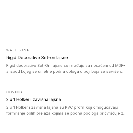
WALL BASE
Rigid Decorative Set-on lajsne
Rigid decorative Set-On lajsne se izrađuju sa nosačem od MDF-
a ispod kojeg se umetne podna obloga u boji boja se savršeno
uklapa. Ove lajsne moraju biti zalepljene i kompatibilne su sa
homogenim i heterogenim vinil rolnama, LVT glue-down, LVT
Click i LVT Loose-Lay podovima.
COVING
2 u 1 Holker i završna lajsna
2 u 1 Holker i završna lajsna su PVC profili koji omogućavaju
formiranje oblih prelaza kojima se podna podloga pričvršćuje za
zid i formira zidnu lajsnu, predstavljajući integrisano rešenje. 2 u
1 Holker i završna lajsna su kompatibilni sa homogenim i
heterogenim vinilom u rolnama (u kompaktnoj i u akustičnoj