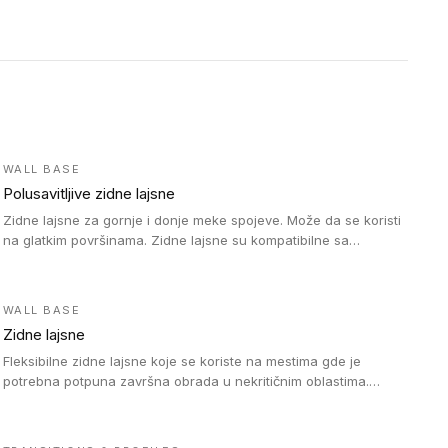
WALL BASE
Polusavitljive zidne lajsne
Zidne lajsne za gornje i donje meke spojeve. Može da se koristi
na glatkim površinama. Zidne lajsne su kompatibilne sa
heterogenim vinilnim podovima u rolnama, kao i sa LVT. Zidne
lajsne dostupne su u velikom broju boja, pa se lako mogu
uskladiti sa Tarkett podnim oblogama. Zahvaljujući polusavitljivoj
WALL BASE
strukturi veoma su jednostavne za ugradnju.
Zidne lajsne
Fleksibilne zidne lajsne koje se koriste na mestima gde je
potrebna potpuna završna obrada u nekritičnim oblastima.
Zidne lajsne se lako ugrađuju zahvaljujući svojoj savitljivosti i
kompatibilne su sa homogenim i heterogenim vinilnim podovima
u rolni.