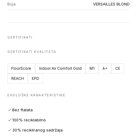
Boja
VERSAILLES BLOND
SERTIFIKATI
SERTIFIKATI KVALITETA
FloorScore
Indoor Air Comfort Gold
M1
A+
CE
REACH
EPD
EKOLOŠKE KARAKTERISTIKE
Bez ftalata
100% reciklabilno
30% recikliranog sadržaja