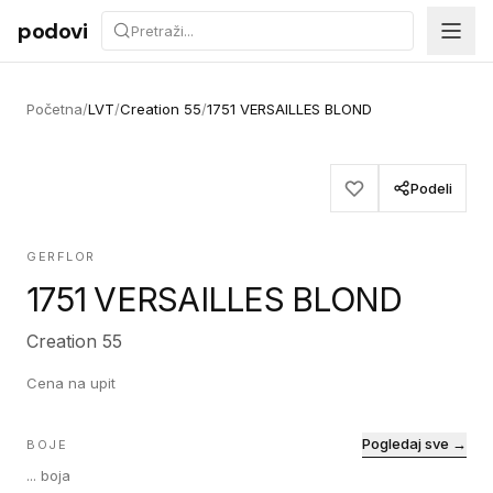
Preskoči na sadržaj
podovi
Početna
/
LVT
/
Creation 55
/
1751 VERSAILLES BLOND
Podeli
GERFLOR
1751 VERSAILLES BLOND
Creation 55
Cena na upit
Pogledaj sve →
BOJE
...
boja