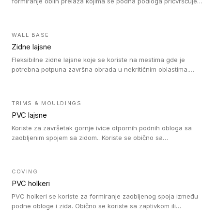
formiranje oblih prelaza kojima se podna podloga pričvršćuje
za zid i formira zidnu lajsnu, predstavljajući integrisano rešenje.
2 u 1 Holker i završna lajsna su kompatibilni sa homogenim i
heterogenim vinilom u rolnama (u kompaktnoj i u akustičnoj
WALL BASE
verziji).
Zidne lajsne
Fleksibilne zidne lajsne koje se koriste na mestima gde je
potrebna potpuna završna obrada u nekritičnim oblastima.
Zidne lajsne se lako ugrađuju zahvaljujući svojoj savitljivosti i
kompatibilne su sa homogenim i heterogenim vinilnim podovima
u rolni.
TRIMS & MOULDINGS
PVC lajsne
Koriste za završetak gornje ivice otpornih podnih obloga sa
zaobljenim spojem sa zidom.. Koriste se obično sa
formatizerom, PVC lajsne su kompatibilne sa homogenim i
heterogenim vinilnim podovima u rolnama. PVC lajsne su
dostupne u sledećim verzijama: polusavitljive (isplativo rešenje),
COVING
samolepljive (jednostavno za ugradnju) ili dvodelne (higijensko
PVC holkeri
rešenje).
PVC holkeri se koriste za formiranje zaobljenog spoja između
podne obloge i zida. Obično se koriste sa zaptivkom ili
poklopcem kojim se pokriva neobrađena ivica podne obloge.