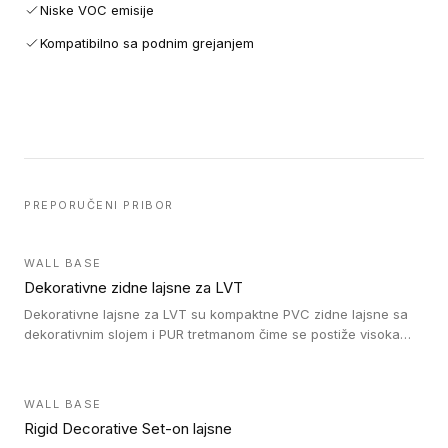
Niske VOC emisije
Kompatibilno sa podnim grejanjem
PREPORUČENI PRIBOR
WALL BASE
Dekorativne zidne lajsne za LVT
Dekorativne lajsne za LVT su kompaktne PVC zidne lajsne sa
dekorativnim slojem i PUR tretmanom čime se postiže visoka
otpornost na abraziju.
WALL BASE
Rigid Decorative Set-on lajsne