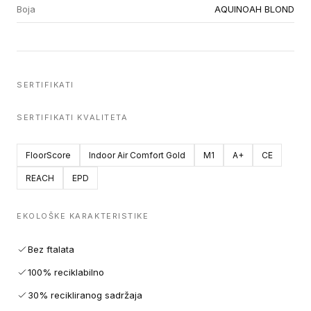
Boja
AQUINOAH BLOND
SERTIFIKATI
SERTIFIKATI KVALITETA
FloorScore
Indoor Air Comfort Gold
M1
A+
CE
REACH
EPD
EKOLOŠKE KARAKTERISTIKE
Bez ftalata
100% reciklabilno
30% recikliranog sadržaja