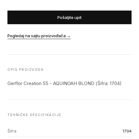
Pošaljite upit
Pogledaj na sajtu proizvođača
→
OPIS PROIZVODA
Gerflor Creation 55 - AQUINOAH BLOND (Šifra: 1704)
TEHNIČKE SPECIFIKACIJE
Šifra
1704