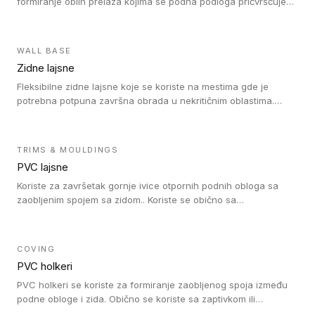
formiranje oblih prelaza kojima se podna podloga pričvršćuje
za zid i formira zidnu lajsnu, predstavljajući integrisano rešenje.
2 u 1 Holker i završna lajsna su kompatibilni sa homogenim i
heterogenim vinilom u rolnama (u kompaktnoj i u akustičnoj
WALL BASE
verziji).
Zidne lajsne
Fleksibilne zidne lajsne koje se koriste na mestima gde je
potrebna potpuna završna obrada u nekritičnim oblastima.
Zidne lajsne se lako ugrađuju zahvaljujući svojoj savitljivosti i
kompatibilne su sa homogenim i heterogenim vinilnim podovima
u rolni.
TRIMS & MOULDINGS
PVC lajsne
Koriste za završetak gornje ivice otpornih podnih obloga sa
zaobljenim spojem sa zidom.. Koriste se obično sa
formatizerom, PVC lajsne su kompatibilne sa homogenim i
heterogenim vinilnim podovima u rolnama. PVC lajsne su
dostupne u sledećim verzijama: polusavitljive (isplativo rešenje),
COVING
samolepljive (jednostavno za ugradnju) ili dvodelne (higijensko
PVC holkeri
rešenje).
PVC holkeri se koriste za formiranje zaobljenog spoja između
podne obloge i zida. Obično se koriste sa zaptivkom ili
poklopcem kojim se pokriva neobrađena ivica podne obloge.