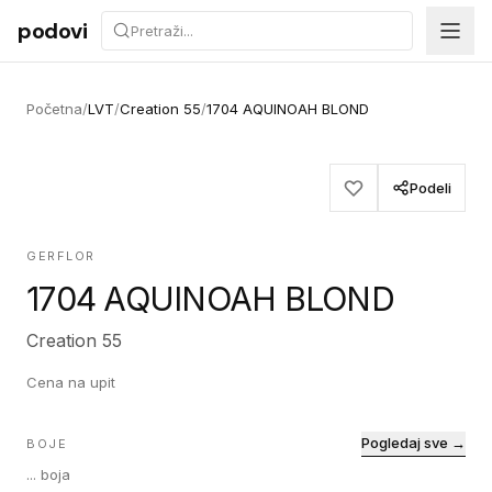
Preskoči na sadržaj
podovi
Početna
/
LVT
/
Creation 55
/
1704 AQUINOAH BLOND
Podeli
GERFLOR
1704 AQUINOAH BLOND
Creation 55
Cena na upit
Pogledaj sve →
BOJE
...
boja