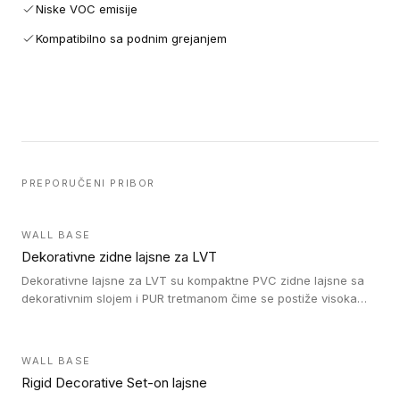
Niske VOC emisije
Kompatibilno sa podnim grejanjem
PREPORUČENI PRIBOR
WALL BASE
Dekorativne zidne lajsne za LVT
Dekorativne lajsne za LVT su kompaktne PVC zidne lajsne sa
dekorativnim slojem i PUR tretmanom čime se postiže visoka
otpornost na abraziju.
WALL BASE
Rigid Decorative Set-on lajsne