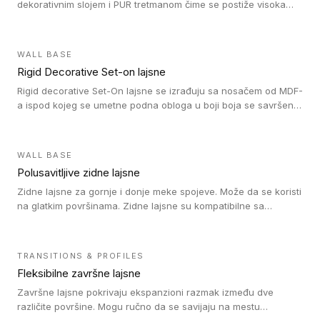
dekorativnim slojem i PUR tretmanom čime se postiže visoka
otpornost na abraziju.
WALL BASE
Rigid Decorative Set-on lajsne
Rigid decorative Set-On lajsne se izrađuju sa nosačem od MDF-
a ispod kojeg se umetne podna obloga u boji boja se savršeno
uklapa. Ove lajsne moraju biti zalepljene i kompatibilne su sa
homogenim i heterogenim vinil rolnama, LVT glue-down, LVT
Click i LVT Loose-Lay podovima.
WALL BASE
Polusavitljive zidne lajsne
Zidne lajsne za gornje i donje meke spojeve. Može da se koristi
na glatkim površinama. Zidne lajsne su kompatibilne sa
heterogenim vinilnim podovima u rolnama, kao i sa LVT. Zidne
lajsne dostupne su u velikom broju boja, pa se lako mogu
uskladiti sa Tarkett podnim oblogama. Zahvaljujući
TRANSITIONS & PROFILES
polusavitljivoj strukturi veoma su jednostavne za ugradnju.
Fleksibilne završne lajsne
Završne lajsne pokrivaju ekspanzioni razmak između dve
različite površine. Mogu ručno da se savijaju na mestu