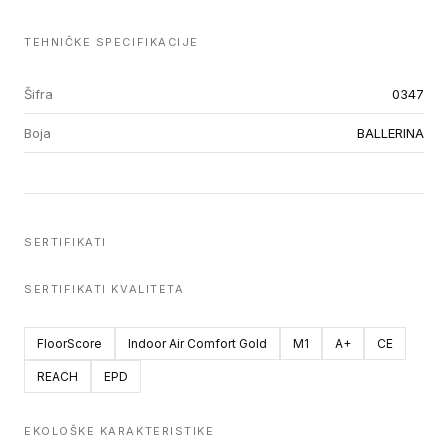
TEHNIČKE SPECIFIKACIJE
Šifra
0347
Boja
BALLERINA
SERTIFIKATI
SERTIFIKATI KVALITETA
FloorScore
Indoor Air Comfort Gold
M1
A+
CE
REACH
EPD
EKOLOŠKE KARAKTERISTIKE