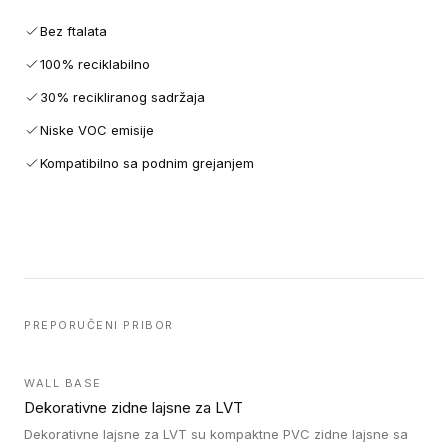
Bez ftalata
100% reciklabilno
30% recikliranog sadržaja
Niske VOC emisije
Kompatibilno sa podnim grejanjem
PREPORUČENI PRIBOR
WALL BASE
Dekorativne zidne lajsne za LVT
Dekorativne lajsne za LVT su kompaktne PVC zidne lajsne sa