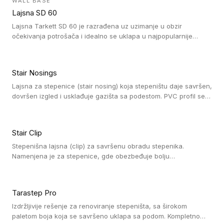
WALL BASE
oblastima sa velikom cirkulacijom.
Lajsna SD 60
Lajsna Tarkett SD 60 je razrađena uz uzimanje u obzir
očekivanja potrošača i idealno se uklapa u najpopularnije
dezene laminata, linoleuma i LVT-ja.
Stair Nosings
Lajsna za stepenice (stair nosing) koja stepeništu daje savršen,
dovršen izgled i usklađuje gazišta sa podestom. PVC profil se
vari ili pričvršćuje vijcima, a žljebovi ili crna carborundum traka
pružaju zaštitu protiv klizanja. Pakovanje: 10 komada po 3 LM.
Stair Clip
Stepenišna lajsna (clip) za savršenu obradu stepenika.
Namenjena je za stepenice, gde obezbeđuje bolju
vodonepropusnost i veću trajnost podne obloge, uz
jednostavno održavanje. Istovremeno poboljšava izgled tako
što ističe donji deo stepenika. Pakovanje: 9 komada po 2,7 LM.
Tarastep Pro
Izdržljivije rešenje za renoviranje stepeništa, sa širokom
paletom boja koja se savršeno uklapa sa podom. Kompletno