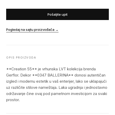
Pošaljite upit
Pogledaj na sajtu proizvođača
→
OPIS PROIZVODA
**Creation 55** je vrhunska LVT kolekcija brenda
Gerflor. Dekor **0347 BALLERINA** donosi autentičan
izgled i modernu estetik u vaš enterijer, lako se uklapajući
uz različite stilove nameštaja. Laka ugradnja i jednostavno
održavanje čine ovaj pod pametnom investicijom za svaki
prostor.