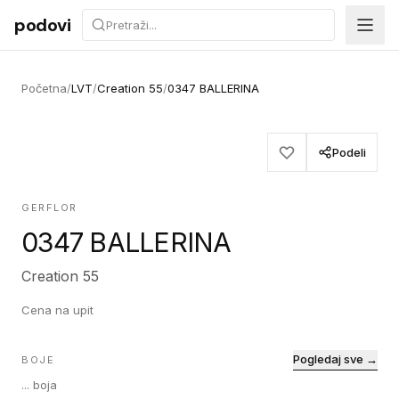
Preskoči na sadržaj
podovi
Početna
/
LVT
/
Creation 55
/
0347 BALLERINA
Podeli
GERFLOR
0347 BALLERINA
Creation 55
Cena na upit
Pogledaj sve →
BOJE
...
boja