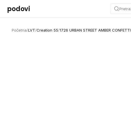
Preskoči na sadržaj
podovi
Pretra
Početna
/
LVT
/
Creation 55
/
1726 URBAN STREET AMBER CONFETT