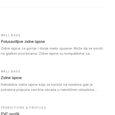
WALL BASE
Polusavitljive zidne lajsne
Zidne lajsne za gornje i donje meke spojeve. Može da se koristi
na glatkim površinama. Zidne lajsne su kompatibilne sa
heterogenim vinilnim podovima u rolnama, kao i sa LVT. Zidne
lajsne dostupne su u velikom broju boja, pa se lako mogu
uskladiti sa Tarkett podnim oblogama. Zahvaljujući polusavitljivoj
WALL BASE
strukturi veoma su jednostavne za ugradnju.
Zidne lajsne
Fleksibilne zidne lajsne koje se koriste na mestima gde je
potrebna potpuna završna obrada u nekritičnim oblastima.
Zidne lajsne se lako ugrađuju zahvaljujući svojoj savitljivosti i
kompatibilne su sa homogenim i heterogenim vinilnim podovima
u rolni.
TRANSITIONS & PROFILES
PVC profili