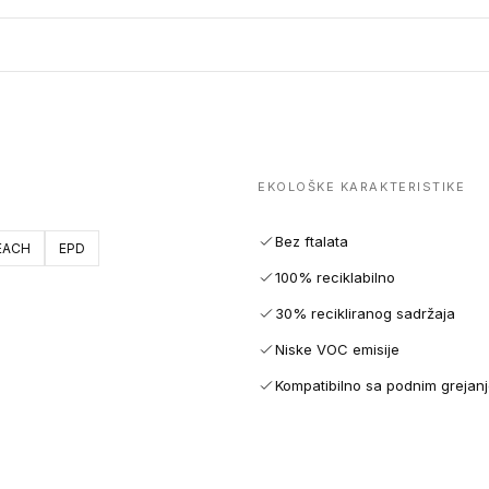
EKOLOŠKE KARAKTERISTIKE
Bez ftalata
EACH
EPD
100% reciklabilno
30% recikliranog sadržaja
Niske VOC emisije
Kompatibilno sa podnim grejan