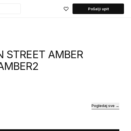
Pošalji upit
N STREET AMBER
 AMBER2
Pogledaj sve →