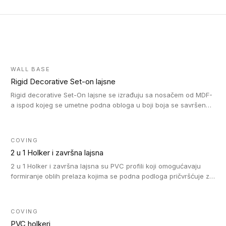
WALL BASE
Rigid Decorative Set-on lajsne
Rigid decorative Set-On lajsne se izrađuju sa nosačem od MDF-
a ispod kojeg se umetne podna obloga u boji boja se savršeno
uklapa. Ove lajsne moraju biti zalepljene i kompatibilne su sa
homogenim i heterogenim vinil rolnama, LVT glue-down, LVT
Click i LVT Loose-Lay podovima.
COVING
2 u 1 Holker i završna lajsna
2 u 1 Holker i završna lajsna su PVC profili koji omogućavaju
formiranje oblih prelaza kojima se podna podloga pričvršćuje za
zid i formira zidnu lajsnu, predstavljajući integrisano rešenje. 2 u
1 Holker i završna lajsna su kompatibilni sa homogenim i
heterogenim vinilom u rolnama (u kompaktnoj i u akustičnoj
COVING
verziji).
PVC holkeri