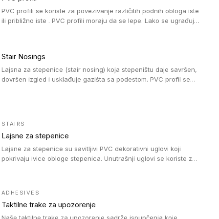
PVC profili se koriste za povezivanje različitih podnih obloga iste
ili približno iste . PVC profili moraju da se lepe. Lako se ugrađuju
zahvaljujući svojoj savitljivosti. Mogu se koristiti i u zdravstvenim
ustanovama, jer su higijenske i jednostavne za čišćenje. PVC
profili su kompatibilne sa heterogenim i homogenim vinilnim
Stair Nosings
podovima, kao i sa linoleumskim podovima.
Lajsna za stepenice (stair nosing) koja stepeništu daje savršen,
dovršen izgled i usklađuje gazišta sa podestom. PVC profil se
vari ili pričvršćuje vijcima, a žljebovi ili crna carborundum traka
pružaju zaštitu protiv klizanja. Pakovanje: 10 komada po 3 LM.
STAIRS
Lajsne za stepenice
Lajsne za stepenice su savitljivi PVC dekorativni uglovi koji
pokrivaju ivice obloge stepenica. Unutrašnji uglovi se koriste za
zaštitu donjeg dela zida duže stepeništa. Spoljašnji uglovi se
koriste da se zaštite i sakriju ivice obloge stepenica. Ovi uglovi
stepenica su osmišljeni tako da formiraju glatku i atraktivnu
ADHESIVES
ivicu. Kompatibilni su sa heterogenim i homogenim vinilnim
Taktilne trake za upozorenje
podovima i Tarkett Tapiflex oblogama za stepenice.
Naše taktilne trake za upozorenje sadrže ispupčenja koje