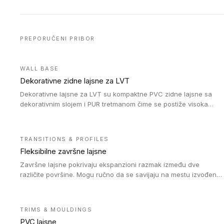
PREPORUČENI PRIBOR
WALL BASE
Dekorativne zidne lajsne za LVT
Dekorativne lajsne za LVT su kompaktne PVC zidne lajsne sa
dekorativnim slojem i PUR tretmanom čime se postiže visoka
otpornost na abraziju.
TRANSITIONS & PROFILES
Fleksibilne završne lajsne
Završne lajsne pokrivaju ekspanzioni razmak između dve
različite površine. Mogu ručno da se savijaju na mestu izvođenja
radova kako bi se prilagodile različitim oblicima i poluprečnicima.
Dostupni su u dve visine, jedna za kompaktne (FT2.5) podove i
druga za akustičke (FT5) podove. Kompatibilni su sa
TRIMS & MOULDINGS
heterogenim i homogenim vinilnim podovima u rolnama
PVC lajsne