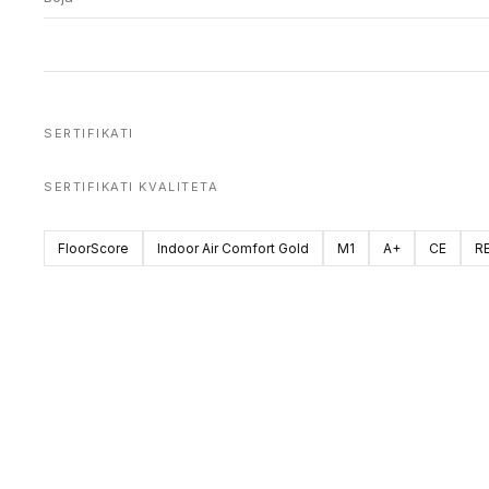
SERTIFIKATI
SERTIFIKATI KVALITETA
FloorScore
Indoor Air Comfort Gold
M1
A+
CE
R