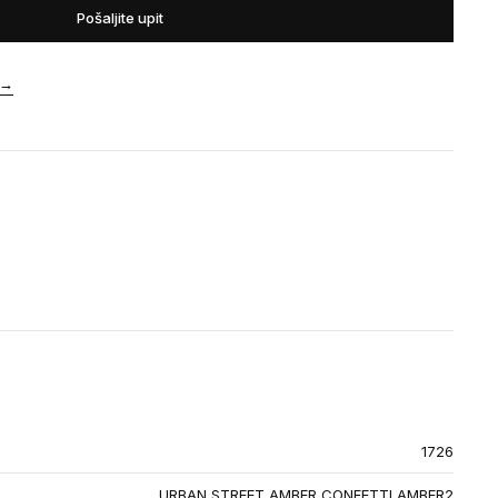
Pošaljite upit
→
1726
URBAN STREET AMBER CONFETTI AMBER2