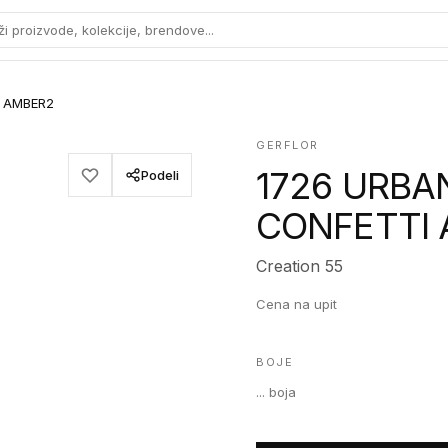
ži proizvode, kolekcije, brendove...
I AMBER2
GERFLOR
1726 URBA
Podeli
CONFETTI
Creation 55
Cena na upit
BOJE
...
boja