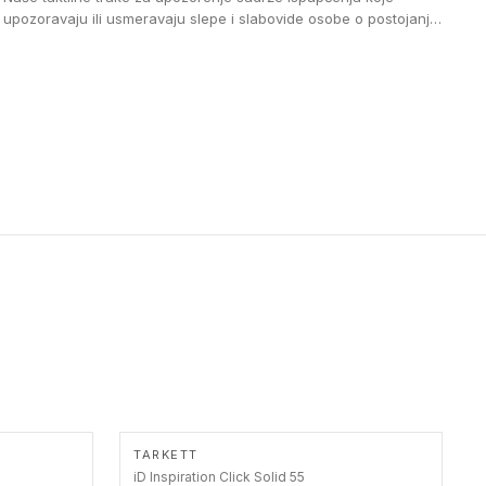
upozoravaju ili usmeravaju slepe i slabovide osobe o postojanju
prepreke ili oblasti u kojoj je kretanje otežano, kao što su na
primer stepenice. Ove taktilne trake mogu biti postavljene na
homogenim i heterogenim podovima, LVT lepljenim ili
linoleumskim podovima, u skladu sa zahtevima za pristup i
bezbednost osoba sa invaliditetom i sa NF P 98 351
Pristupačnost. Dostupne su u 3 formata: gumene ploče koje se
lepe, poliuertanske samolepljive u kvadratnom i pravougaonom
formatu.
TARKETT
iD Inspiration Click Solid 55