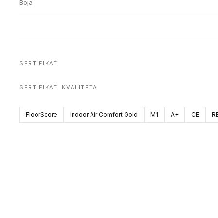
Boja
SERTIFIKATI
SERTIFIKATI KVALITETA
FloorScore
Indoor Air Comfort Gold
M1
A+
CE
R