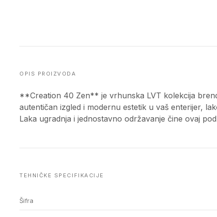
OPIS PROIZVODA
**Creation 40 Zen** je vrhunska LVT kolekcija bre
autentičan izgled i modernu estetik u vaš enterijer, lak
Laka ugradnja i jednostavno održavanje čine ovaj pod
TEHNIČKE SPECIFIKACIJE
Šifra