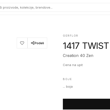
ži proizvode, kolekcije, brendove...
GERFLOR
1417 TWIST
Podeli
Creation 40 Zen
Cena na upit
BOJE
...
boja