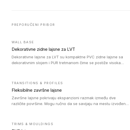
PREPORUČENI PRIBOR
WALL BASE
Dekorativne zidne lajsne za LVT
Dekorativne lajsne za LVT su kompaktne PVC zidne lajsne sa
dekorativnim slojem i PUR tretmanom čime se postiže visoka
otpornost na abraziju.
TRANSITIONS & PROFILES
Fleksibilne završne lajsne
Završne lajsne pokrivaju ekspanzioni razmak između dve
različite površine. Mogu ručno da se savijaju na mestu izvođenja
radova kako bi se prilagodile različitim oblicima i poluprečnicima.
Dostupni su u dve visine, jedna za kompaktne (FT2.5) podove i
druga za akustičke (FT5) podove. Kompatibilni su sa
TRIMS & MOULDINGS
heterogenim i homogenim vinilnim podovima u rolnama