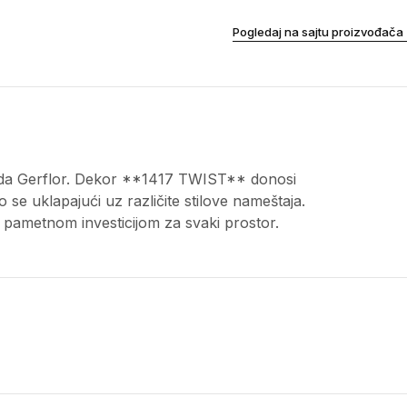
Pogledaj na sajtu proizvođača
nda Gerflor. Dekor **1417 TWIST** donosi
o se uklapajući uz različite stilove nameštaja.
 pametnom investicijom za svaki prostor.