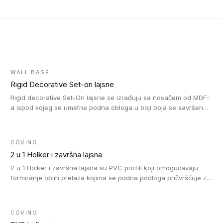
WALL BASE
Rigid Decorative Set-on lajsne
Rigid decorative Set-On lajsne se izrađuju sa nosačem od MDF-
a ispod kojeg se umetne podna obloga u boji boja se savršeno
uklapa. Ove lajsne moraju biti zalepljene i kompatibilne su sa
homogenim i heterogenim vinil rolnama, LVT glue-down, LVT
Click i LVT Loose-Lay podovima.
COVING
2 u 1 Holker i završna lajsna
2 u 1 Holker i završna lajsna su PVC profili koji omogućavaju
formiranje oblih prelaza kojima se podna podloga pričvršćuje za
zid i formira zidnu lajsnu, predstavljajući integrisano rešenje. 2 u
1 Holker i završna lajsna su kompatibilni sa homogenim i
heterogenim vinilom u rolnama (u kompaktnoj i u akustičnoj
COVING
verziji).