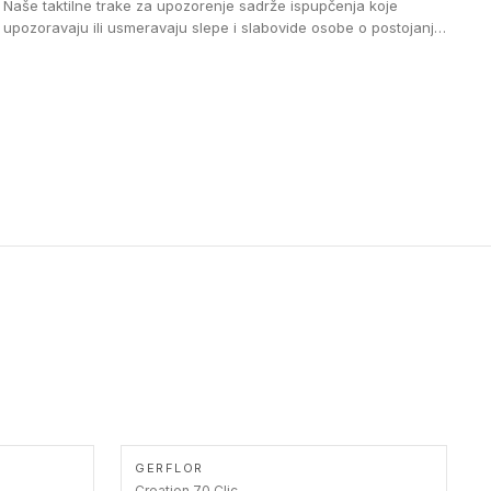
Naše taktilne trake za upozorenje sadrže ispupčenja koje
upozoravaju ili usmeravaju slepe i slabovide osobe o postojanju
prepreke ili oblasti u kojoj je kretanje otežano, kao što su na
primer stepenice. Ove taktilne trake mogu biti postavljene na
homogenim i heterogenim podovima, LVT lepljenim ili
linoleumskim podovima, u skladu sa zahtevima za pristup i
bezbednost osoba sa invaliditetom i sa NF P 98 351
Pristupačnost. Dostupne su u 3 formata: gumene ploče koje se
lepe, poliuertanske samolepljive u kvadratnom i pravougaonom
formatu.
GERFLOR
Creation 70 Clic