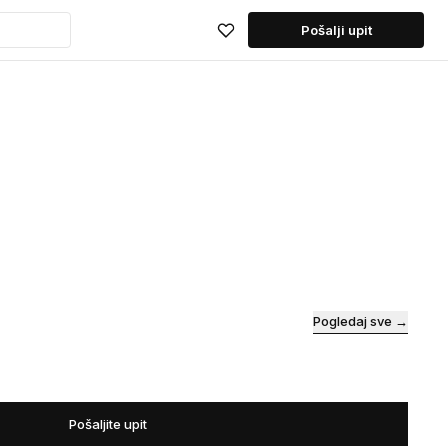
Pošalji upit
Pogledaj sve →
Pošaljite upit