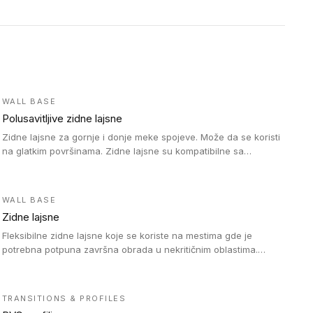
WALL BASE
Polusavitljive zidne lajsne
Zidne lajsne za gornje i donje meke spojeve. Može da se koristi
na glatkim površinama. Zidne lajsne su kompatibilne sa
heterogenim vinilnim podovima u rolnama, kao i sa LVT. Zidne
lajsne dostupne su u velikom broju boja, pa se lako mogu
uskladiti sa Tarkett podnim oblogama. Zahvaljujući polusavitljivoj
WALL BASE
strukturi veoma su jednostavne za ugradnju.
Zidne lajsne
Fleksibilne zidne lajsne koje se koriste na mestima gde je
potrebna potpuna završna obrada u nekritičnim oblastima.
Zidne lajsne se lako ugrađuju zahvaljujući svojoj savitljivosti i
kompatibilne su sa homogenim i heterogenim vinilnim podovima
u rolni.
TRANSITIONS & PROFILES