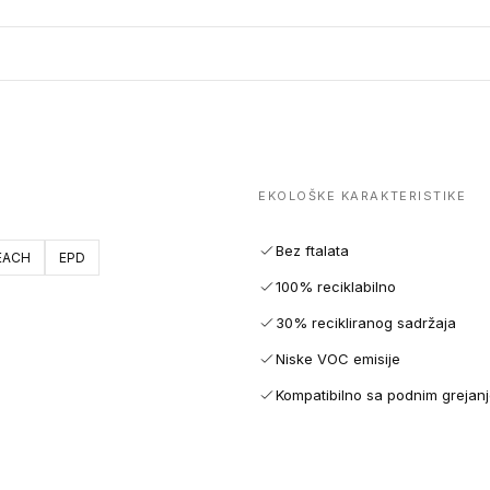
EKOLOŠKE KARAKTERISTIKE
Bez ftalata
EACH
EPD
100% reciklabilno
30% recikliranog sadržaja
Niske VOC emisije
Kompatibilno sa podnim grejan