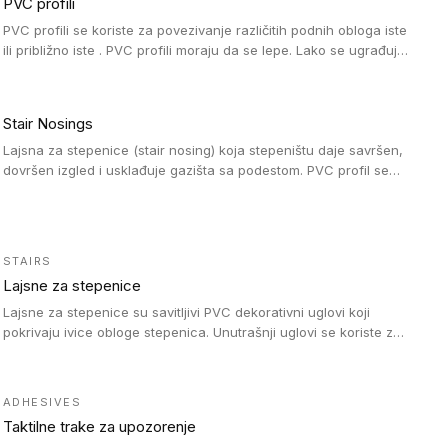
PVC profili
PVC profili se koriste za povezivanje različitih podnih obloga iste
ili približno iste . PVC profili moraju da se lepe. Lako se ugrađuju
zahvaljujući svojoj savitljivosti. Mogu se koristiti i u zdravstvenim
ustanovama, jer su higijenske i jednostavne za čišćenje. PVC
profili su kompatibilne sa heterogenim i homogenim vinilnim
Stair Nosings
podovima, kao i sa linoleumskim podovima.
Lajsna za stepenice (stair nosing) koja stepeništu daje savršen,
dovršen izgled i usklađuje gazišta sa podestom. PVC profil se
vari ili pričvršćuje vijcima, a žljebovi ili crna carborundum traka
pružaju zaštitu protiv klizanja. Pakovanje: 10 komada po 3 LM.
STAIRS
Lajsne za stepenice
Lajsne za stepenice su savitljivi PVC dekorativni uglovi koji
pokrivaju ivice obloge stepenica. Unutrašnji uglovi se koriste za
zaštitu donjeg dela zida duže stepeništa. Spoljašnji uglovi se
koriste da se zaštite i sakriju ivice obloge stepenica. Ovi uglovi
stepenica su osmišljeni tako da formiraju glatku i atraktivnu
ADHESIVES
ivicu. Kompatibilni su sa heterogenim i homogenim vinilnim
Taktilne trake za upozorenje
podovima i Tarkett Tapiflex oblogama za stepenice.