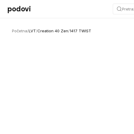
Preskoči na sadržaj
podovi
Pretra
Početna
/
LVT
/
Creation 40 Zen
/
1417 TWIST