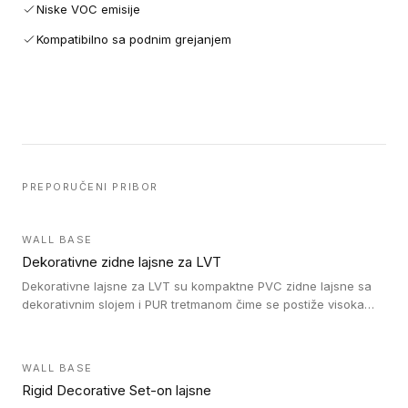
Niske VOC emisije
Kompatibilno sa podnim grejanjem
PREPORUČENI PRIBOR
WALL BASE
Dekorativne zidne lajsne za LVT
Dekorativne lajsne za LVT su kompaktne PVC zidne lajsne sa
dekorativnim slojem i PUR tretmanom čime se postiže visoka
otpornost na abraziju.
WALL BASE
Rigid Decorative Set-on lajsne