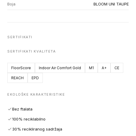
Boja
BLOOM UNI TAUPE
SERTIFIKATI
SERTIFIKATI KVALITETA
FloorScore
Indoor Air Comfort Gold
M1
A+
CE
REACH
EPD
EKOLOŠKE KARAKTERISTIKE
Bez ftalata
100% reciklabilno
30% recikliranog sadržaja