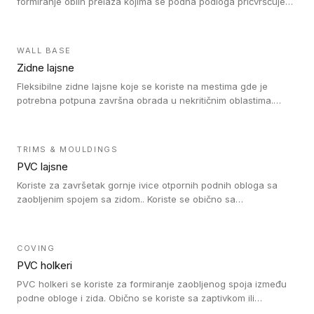
formiranje oblih prelaza kojima se podna podloga pričvršćuje
za zid i formira zidnu lajsnu, predstavljajući integrisano rešenje.
2 u 1 Holker i završna lajsna su kompatibilni sa homogenim i
heterogenim vinilom u rolnama (u kompaktnoj i u akustičnoj
WALL BASE
verziji).
Zidne lajsne
Fleksibilne zidne lajsne koje se koriste na mestima gde je
potrebna potpuna završna obrada u nekritičnim oblastima.
Zidne lajsne se lako ugrađuju zahvaljujući svojoj savitljivosti i
kompatibilne su sa homogenim i heterogenim vinilnim podovima
u rolni.
TRIMS & MOULDINGS
PVC lajsne
Koriste za završetak gornje ivice otpornih podnih obloga sa
zaobljenim spojem sa zidom.. Koriste se obično sa
formatizerom, PVC lajsne su kompatibilne sa homogenim i
heterogenim vinilnim podovima u rolnama. PVC lajsne su
dostupne u sledećim verzijama: polusavitljive (isplativo rešenje),
COVING
samolepljive (jednostavno za ugradnju) ili dvodelne (higijensko
PVC holkeri
rešenje).
PVC holkeri se koriste za formiranje zaobljenog spoja između
podne obloge i zida. Obično se koriste sa zaptivkom ili
poklopcem kojim se pokriva neobrađena ivica podne obloge.