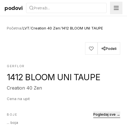
Preskoči na sadržaj
podovi
Početna
/
LVT
/
Creation 40 Zen
/
1412 BLOOM UNI TAUPE
Podeli
GERFLOR
1412 BLOOM UNI TAUPE
Creation 40 Zen
Cena na upit
Pogledaj sve →
BOJE
...
boja