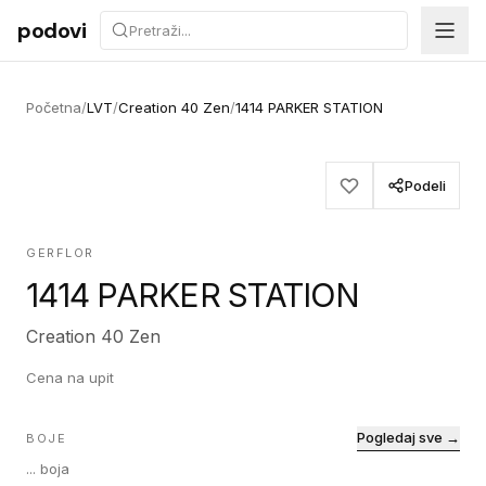
Preskoči na sadržaj
podovi
Početna
/
LVT
/
Creation 40 Zen
/
1414 PARKER STATION
Podeli
GERFLOR
1414 PARKER STATION
Creation 40 Zen
Cena na upit
Pogledaj sve →
BOJE
...
boja