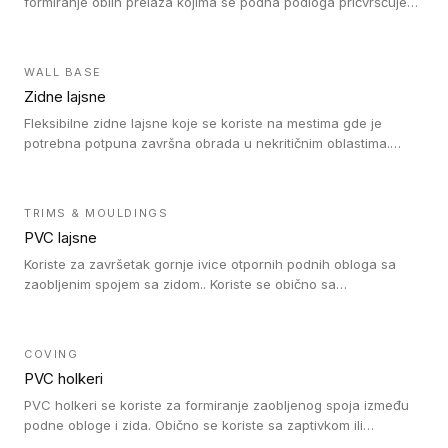
formiranje oblih prelaza kojima se podna podloga pričvršćuje
za zid i formira zidnu lajsnu, predstavljajući integrisano rešenje.
2 u 1 Holker i završna lajsna su kompatibilni sa homogenim i
heterogenim vinilom u rolnama (u kompaktnoj i u akustičnoj
WALL BASE
verziji).
Zidne lajsne
Fleksibilne zidne lajsne koje se koriste na mestima gde je
potrebna potpuna završna obrada u nekritičnim oblastima.
Zidne lajsne se lako ugrađuju zahvaljujući svojoj savitljivosti i
kompatibilne su sa homogenim i heterogenim vinilnim podovima
u rolni.
TRIMS & MOULDINGS
PVC lajsne
Koriste za završetak gornje ivice otpornih podnih obloga sa
zaobljenim spojem sa zidom.. Koriste se obično sa
formatizerom, PVC lajsne su kompatibilne sa homogenim i
heterogenim vinilnim podovima u rolnama. PVC lajsne su
dostupne u sledećim verzijama: polusavitljive (isplativo rešenje),
COVING
samolepljive (jednostavno za ugradnju) ili dvodelne (higijensko
PVC holkeri
rešenje).
PVC holkeri se koriste za formiranje zaobljenog spoja između
podne obloge i zida. Obično se koriste sa zaptivkom ili
poklopcem kojim se pokriva neobrađena ivica podne obloge.