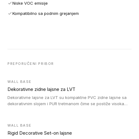
Niske VOC emisije
Kompatibilno sa podnim grejanjem
PREPORUČENI PRIBOR
WALL BASE
Dekorativne zidne lajsne za LVT
Dekorativne lajsne za LVT su kompaktne PVC zidne lajsne sa
dekorativnim slojem i PUR tretmanom čime se postiže visoka
otpornost na abraziju.
WALL BASE
Rigid Decorative Set-on lajsne