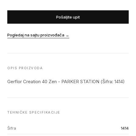
Pošaljite upit
Pogledaj na sajtu proizvođača
→
OPIS PROIZVODA
Gerflor Creation 40 Zen - PARKER STATION (Šifra: 1414)
TEHNIČKE SPECIFIKACIJE
Šifra
1414