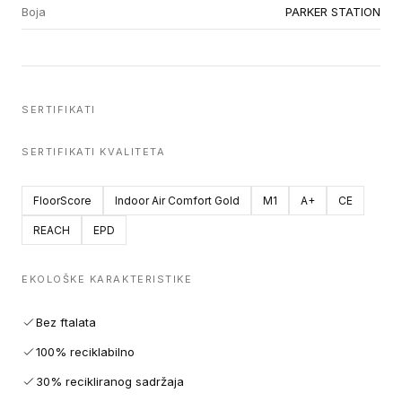
Boja
PARKER STATION
SERTIFIKATI
SERTIFIKATI KVALITETA
FloorScore
Indoor Air Comfort Gold
M1
A+
CE
REACH
EPD
EKOLOŠKE KARAKTERISTIKE
Bez ftalata
100% reciklabilno
30% recikliranog sadržaja