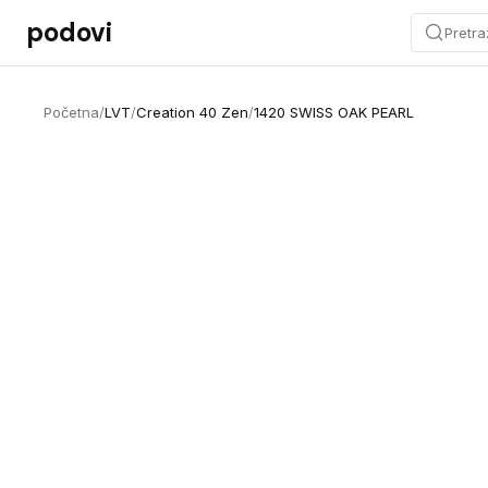
Preskoči na sadržaj
podovi
Pretra
Početna
/
LVT
/
Creation 40 Zen
/
1420 SWISS OAK PEARL