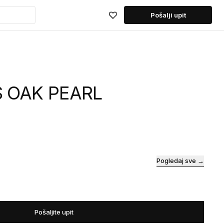
Pošalji upit
S OAK PEARL
Pogledaj sve →
Pošaljite upit