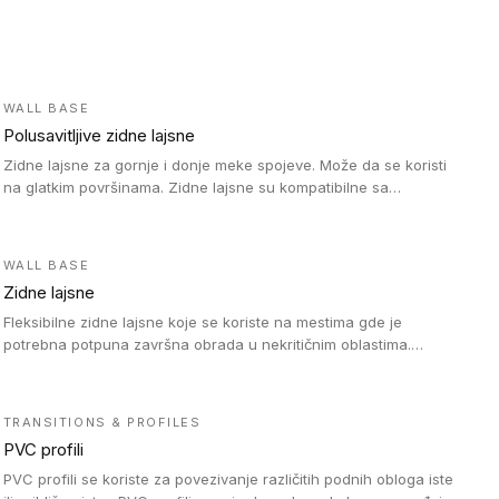
WALL BASE
Polusavitljive zidne lajsne
Zidne lajsne za gornje i donje meke spojeve. Može da se koristi
na glatkim površinama. Zidne lajsne su kompatibilne sa
heterogenim vinilnim podovima u rolnama, kao i sa LVT. Zidne
lajsne dostupne su u velikom broju boja, pa se lako mogu
uskladiti sa Tarkett podnim oblogama. Zahvaljujući polusavitljivoj
WALL BASE
strukturi veoma su jednostavne za ugradnju.
Zidne lajsne
Fleksibilne zidne lajsne koje se koriste na mestima gde je
potrebna potpuna završna obrada u nekritičnim oblastima.
Zidne lajsne se lako ugrađuju zahvaljujući svojoj savitljivosti i
kompatibilne su sa homogenim i heterogenim vinilnim podovima
u rolni.
TRANSITIONS & PROFILES
PVC profili
PVC profili se koriste za povezivanje različitih podnih obloga iste