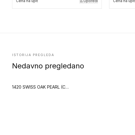
Cena na upit
Uporedi
Cena na upit
ISTORIJA PREGLEDA
Nedavno pregledano
1420 SWISS OAK PEARL (Creation 40 Zen)