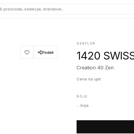
ži proizvode, kolekcije, brendove...
GERFLOR
1420 SWIS
Podeli
Creation 40 Zen
Cena na upit
BOJE
...
boja