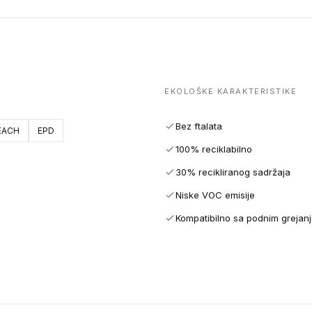
EKOLOŠKE KARAKTERISTIKE
Bez ftalata
EACH
EPD
100% reciklabilno
30% recikliranog sadržaja
Niske VOC emisije
Kompatibilno sa podnim grejan