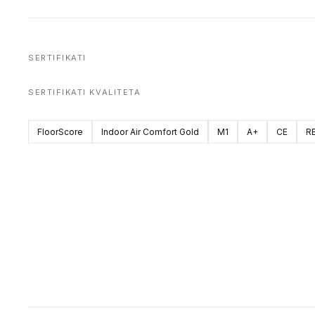
SERTIFIKATI
SERTIFIKATI KVALITETA
FloorScore
Indoor Air Comfort Gold
M1
A+
CE
R