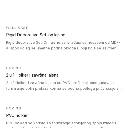
WALL BASE
Rigid Decorative Set-on lajsne
Rigid decorative Set-On lajsne se izrađuju sa nosačem od MDF-
a ispod kojeg se umetne podna obloga u boji boja se savršeno
uklapa. Ove lajsne moraju biti zalepljene i kompatibilne su sa
homogenim i heterogenim vinil rolnama, LVT glue-down, LVT
Click i LVT Loose-Lay podovima.
COVING
2 u 1 Holker i završna lajsna
2 u 1 Holker i završna lajsna su PVC profili koji omogućavaju
formiranje oblih prelaza kojima se podna podloga pričvršćuje za
zid i formira zidnu lajsnu, predstavljajući integrisano rešenje. 2 u
1 Holker i završna lajsna su kompatibilni sa homogenim i
heterogenim vinilom u rolnama (u kompaktnoj i u akustičnoj
COVING
verziji).
PVC holkeri
PVC holkeri se koriste za formiranje zaobljenog spoja između