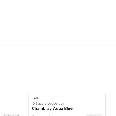
primer stepenice. Ove taktilne trake mogu biti postavljene na
homogenim i heterogenim podovima, LVT lepljenim ili
linoleumskim podovima, u skladu sa zahtevima za pristup i
bezbednost osoba sa invaliditetom i sa NF P 98 351
Pristupačnost. Dostupne su u 3 formata: gumene ploče koje se
lepe, poliuertanske samolepljive u kvadratnom i pravougaonom
formatu.
TARKETT
iD Square Loose-Lay
Chambray Aqua Blue