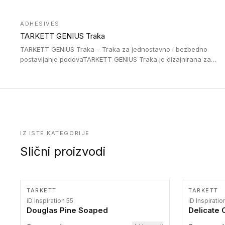
Jednostavne su za ugradnu zahvaljujući savitljivoj strukturi i
kompatibilne sa heterogenim i homogenim vinilnim podovima u
ADHESIVES
rolnama. Naše PVC lajsne su dostupne i u varijanti sa ravnim
TARKETT GENIUS Traka
uglom, sa poluprečnikom savijanja od 2R za stepenice više od
16 cm. Poste i verzije od aluminijuma za oblasti pod visokim
TARKETT GENIUS Traka – Traka za jednostavno i bezbedno
opterećenjem. Postavljaju se na postojeći pod. Veoma su
postavljanje podovaTARKETT GENIUS Traka je dizajnirana za
dekorativne i pružaju elegantan vizuelni izgled.
upotrebu kod podovima iz Excellence Genius loose-lay
kolekcije.
IZ ISTE KATEGORIJE
Slični proizvodi
TARKETT
TARKETT
iD Inspiration 55
iD Inspiratio
Douglas Pine Soaped
Delicate 