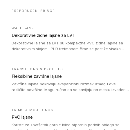
PREPORUČENI PRIBOR
WALL BASE
Dekorativne zidne lajsne za LVT
Dekorativne lajsne za LVT su kompaktne PVC zidne lajsne sa
dekorativnim slojem i PUR tretmanom čime se postiže visoka
otpornost na abraziju.
TRANSITIONS & PROFILES
Fleksibilne završne lajsne
Završne lajsne pokrivaju ekspanzioni razmak između dve
različite površine. Mogu ručno da se savijaju na mestu izvođenja
radova kako bi se prilagodile različitim oblicima i poluprečnicima.
Dostupni su u dve visine, jedna za kompaktne (FT2.5) podove i
druga za akustičke (FT5) podove. Kompatibilni su sa
TRIMS & MOULDINGS
heterogenim i homogenim vinilnim podovima u rolnama
PVC lajsne
(kompaktni i akustički), kao i sa podnim oblogama od linoleuma.
Koriste za završetak gornje ivice otpornih podnih obloga sa