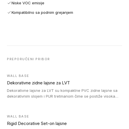
Niske VOC emisije
Kompatibilno sa podnim grejanjem
PREPORUČENI PRIBOR
WALL BASE
Dekorativne zidne lajsne za LVT
Dekorativne lajsne za LVT su kompaktne PVC zidne lajsne sa
dekorativnim slojem i PUR tretmanom čime se postiže visoka
otpornost na abraziju.
WALL BASE
Rigid Decorative Set-on lajsne