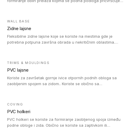
formiranje oblih prelaza kojima se podna podloga pričvršćuje
za zid i formira zidnu lajsnu, predstavljajući integrisano rešenje.
2 u 1 Holker i završna lajsna su kompatibilni sa homogenim i
heterogenim vinilom u rolnama (u kompaktnoj i u akustičnoj
WALL BASE
verziji).
Zidne lajsne
Fleksibilne zidne lajsne koje se koriste na mestima gde je
potrebna potpuna završna obrada u nekritičnim oblastima.
Zidne lajsne se lako ugrađuju zahvaljujući svojoj savitljivosti i
kompatibilne su sa homogenim i heterogenim vinilnim podovima
u rolni.
TRIMS & MOULDINGS
PVC lajsne
Koriste za završetak gornje ivice otpornih podnih obloga sa
zaobljenim spojem sa zidom.. Koriste se obično sa
formatizerom, PVC lajsne su kompatibilne sa homogenim i
heterogenim vinilnim podovima u rolnama. PVC lajsne su
dostupne u sledećim verzijama: polusavitljive (isplativo rešenje),
COVING
samolepljive (jednostavno za ugradnju) ili dvodelne (higijensko
PVC holkeri
rešenje).
PVC holkeri se koriste za formiranje zaobljenog spoja između
podne obloge i zida. Obično se koriste sa zaptivkom ili
poklopcem kojim se pokriva neobrađena ivica podne obloge.