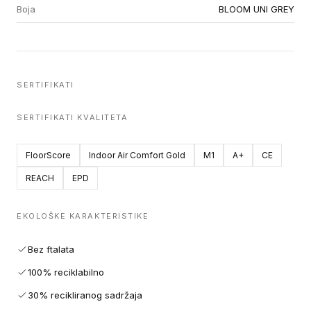
Boja
BLOOM UNI GREY
SERTIFIKATI
SERTIFIKATI KVALITETA
FloorScore
Indoor Air Comfort Gold
M1
A+
CE
REACH
EPD
EKOLOŠKE KARAKTERISTIKE
Bez ftalata
100% reciklabilno
30% recikliranog sadržaja