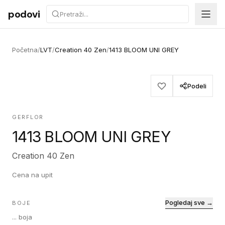
Preskoči na sadržaj
podovi
Početna
/
LVT
/
Creation 40 Zen
/
1413 BLOOM UNI GREY
Podeli
GERFLOR
1413 BLOOM UNI GREY
Creation 40 Zen
Cena na upit
Pogledaj sve →
BOJE
...
boja