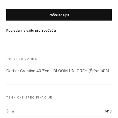
Pošaljite upit
Pogledaj na sajtu proizvođača
→
OPIS PROIZVODA
Gerflor Creation 40 Zen - BLOOM UNI GREY (Šifra: 1413)
TEHNIČKE SPECIFIKACIJE
Šifra
1413