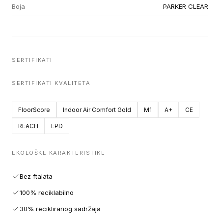
Boja
PARKER CLEAR
SERTIFIKATI
SERTIFIKATI KVALITETA
FloorScore
Indoor Air Comfort Gold
M1
A+
CE
REACH
EPD
EKOLOŠKE KARAKTERISTIKE
Bez ftalata
100% reciklabilno
30% recikliranog sadržaja