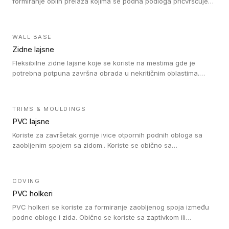
formiranje oblih prelaza kojima se podna podloga pričvršćuje
za zid i formira zidnu lajsnu, predstavljajući integrisano rešenje.
2 u 1 Holker i završna lajsna su kompatibilni sa homogenim i
heterogenim vinilom u rolnama (u kompaktnoj i u akustičnoj
WALL BASE
verziji).
Zidne lajsne
Fleksibilne zidne lajsne koje se koriste na mestima gde je
potrebna potpuna završna obrada u nekritičnim oblastima.
Zidne lajsne se lako ugrađuju zahvaljujući svojoj savitljivosti i
kompatibilne su sa homogenim i heterogenim vinilnim podovima
u rolni.
TRIMS & MOULDINGS
PVC lajsne
Koriste za završetak gornje ivice otpornih podnih obloga sa
zaobljenim spojem sa zidom.. Koriste se obično sa
formatizerom, PVC lajsne su kompatibilne sa homogenim i
heterogenim vinilnim podovima u rolnama. PVC lajsne su
dostupne u sledećim verzijama: polusavitljive (isplativo rešenje),
COVING
samolepljive (jednostavno za ugradnju) ili dvodelne (higijensko
PVC holkeri
rešenje).
PVC holkeri se koriste za formiranje zaobljenog spoja između
podne obloge i zida. Obično se koriste sa zaptivkom ili
poklopcem kojim se pokriva neobrađena ivica podne obloge.