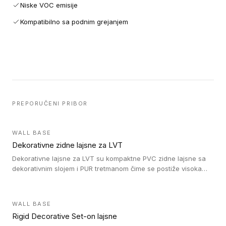
Niske VOC emisije
Kompatibilno sa podnim grejanjem
PREPORUČENI PRIBOR
WALL BASE
Dekorativne zidne lajsne za LVT
Dekorativne lajsne za LVT su kompaktne PVC zidne lajsne sa
dekorativnim slojem i PUR tretmanom čime se postiže visoka
otpornost na abraziju.
WALL BASE
Rigid Decorative Set-on lajsne