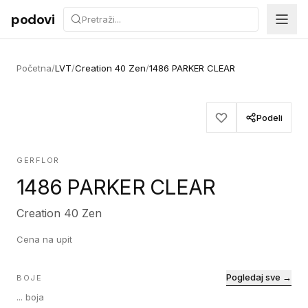
Preskoči na sadržaj
podovi
Početna
/
LVT
/
Creation 40 Zen
/
1486 PARKER CLEAR
Podeli
GERFLOR
1486 PARKER CLEAR
Creation 40 Zen
Cena na upit
Pogledaj sve →
BOJE
...
boja