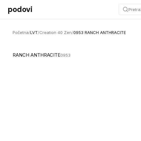
Preskoči na sadržaj
podovi
Pretra
Početna
/
LVT
/
Creation 40 Zen
/
0953 RANCH ANTHRACITE
RANCH ANTHRACITE
0953