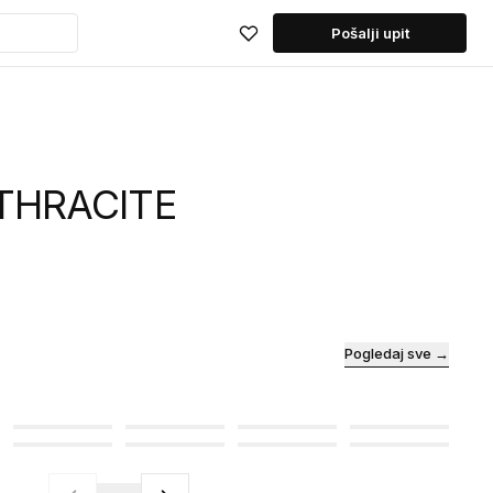
Pošalji upit
THRACITE
Pogledaj sve →