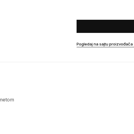
Pogledaj na sajtu proizvođača
ometom