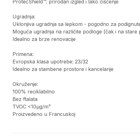
ProtecShield™: prirodan izgled i lako čišćenje
Ugradnja:
Uklonjiva ugradnja sa lepkom - pogodno za podignu
Moguća ugradnja na različite podloge (čak i na stare
Idealno za brze renovacije
Primena:
Evropska klasa upotrebe: 23/32
Idealno za stambene prostore i kancelarije
Okruženje:
100% reciklabilno
Bez ftalata
TVOC <10µg/m³
Proizvedeno u Francuskoj