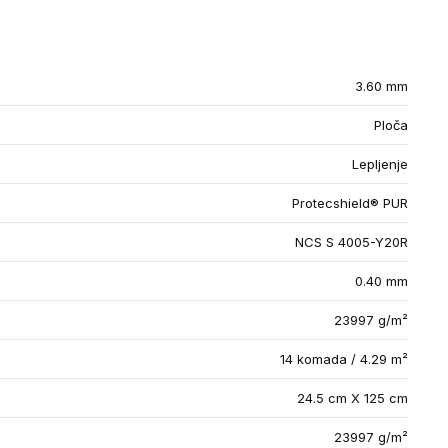
3.60 mm
Ploča
Lepljenje
Protecshield® PUR
NCS S 4005-Y20R
0.40 mm
23997 g/m²
14 komada / 4.29 m²
24.5 cm X 125 cm
23997 g/m²