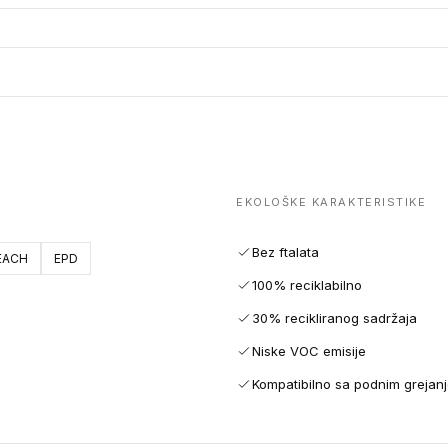
EKOLOŠKE KARAKTERISTIKE
Bez ftalata
EACH
EPD
100% reciklabilno
30% recikliranog sadržaja
Niske VOC emisije
Kompatibilno sa podnim grejan