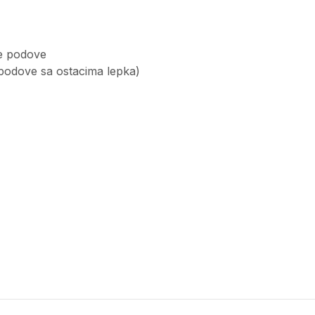
te podove
 podove sa ostacima lepka)