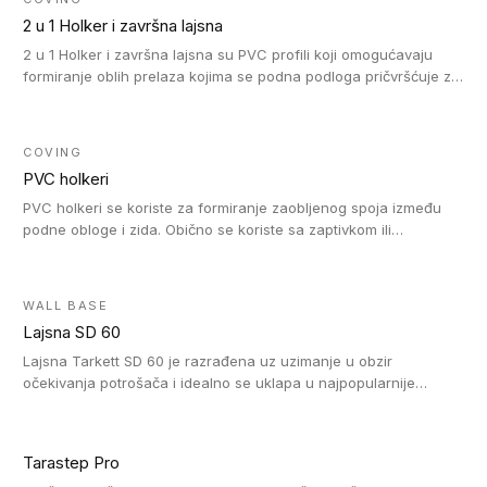
2 u 1 Holker i završna lajsna
2 u 1 Holker i završna lajsna su PVC profili koji omogućavaju
formiranje oblih prelaza kojima se podna podloga pričvršćuje za
zid i formira zidnu lajsnu, predstavljajući integrisano rešenje. 2 u
1 Holker i završna lajsna su kompatibilni sa homogenim i
heterogenim vinilom u rolnama (u kompaktnoj i u akustičnoj
COVING
verziji).
PVC holkeri
PVC holkeri se koriste za formiranje zaobljenog spoja između
podne obloge i zida. Obično se koriste sa zaptivkom ili
poklopcem kojim se pokriva neobrađena ivica podne obloge.
PVC holkeri postoje u 5 veličina, što znači da odgovaraju svim
poluprečnicima. Takođe omogućavaju savršeno održavanje
WALL BASE
higijene i vodonepropusnost zahvaljujući činjenici da formiraju
Lajsna SD 60
zaobljene spojeve ispod poda. Osim toga, jednostavni su za
čišćenje i održavanje zahvaljujući zaobljenom obliku. Naši PVC
Lajsna Tarkett SD 60 je razrađena uz uzimanje u obzir
holkeri su kompatibilni sa homogenim i heterogenim vinilnim
očekivanja potrošača i idealno se uklapa u najpopularnije
podovima u rolnama i podovima za mokre prostore u rolnama.
dezene laminata, linoleuma i LVT-ja.
Tarastep Pro