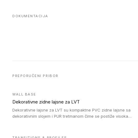
DOKUMENTACIJA
PREPORUČENI PRIBOR
WALL BASE
Dekorativne zidne lajsne za LVT
Dekorativne lajsne za LVT su kompaktne PVC zidne lajsne sa
dekorativnim slojem i PUR tretmanom čime se postiže visoka
otpornost na abraziju.
TRANSITIONS & PROFILES