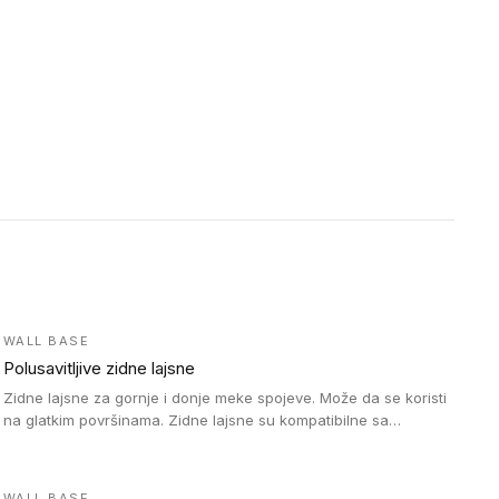
WALL BASE
Polusavitljive zidne lajsne
Zidne lajsne za gornje i donje meke spojeve. Može da se koristi
na glatkim površinama. Zidne lajsne su kompatibilne sa
heterogenim vinilnim podovima u rolnama, kao i sa LVT. Zidne
lajsne dostupne su u velikom broju boja, pa se lako mogu
uskladiti sa Tarkett podnim oblogama. Zahvaljujući polusavitljivoj
WALL BASE