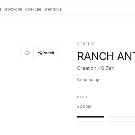
ži proizvode, kolekcije, brendove...
GERFLOR
RANCH AN
Podeli
Creation 40 Zen
Cena na upit
BOJE
22
boja