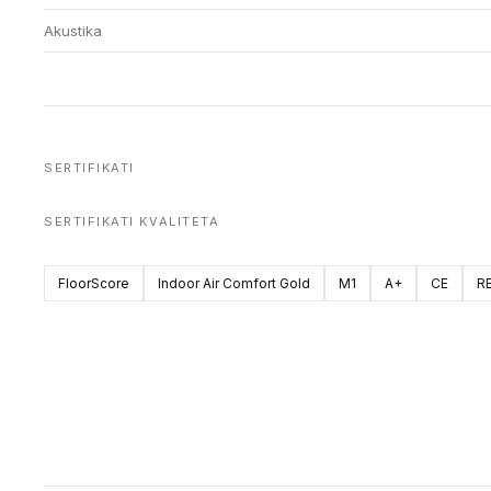
Akustika
SERTIFIKATI
SERTIFIKATI KVALITETA
FloorScore
Indoor Air Comfort Gold
M1
A+
CE
R