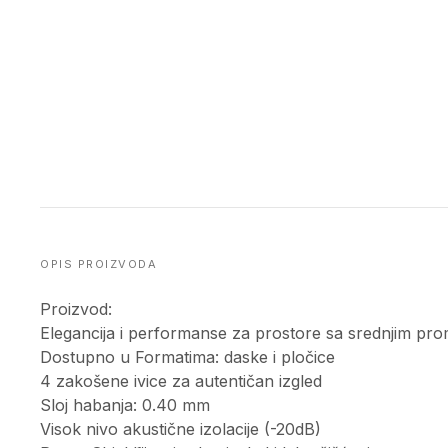
OPIS PROIZVODA
Proizvod:
Elegancija i performanse za prostore sa srednjim pr
Dostupno u Formatima: daske i pločice
4 zakošene ivice za autentičan izgled
Sloj habanja: 0.40 mm
Visok nivo akustične izolacije (-20dB)