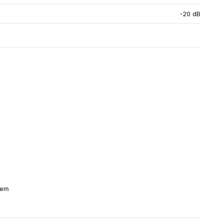
-20 dB
jem