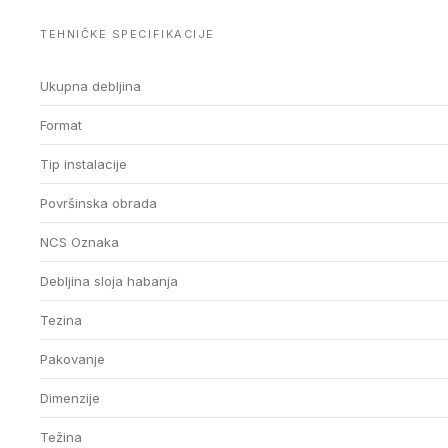
TEHNIČKE SPECIFIKACIJE
Ukupna debljina
Format
Tip instalacije
Površinska obrada
NCS Oznaka
Debljina sloja habanja
Tezina
Pakovanje
Dimenzije
Težina