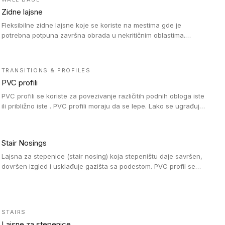
strukturi veoma su jednostavne za ugradnju.
Zidne lajsne
Fleksibilne zidne lajsne koje se koriste na mestima gde je
potrebna potpuna završna obrada u nekritičnim oblastima.
Zidne lajsne se lako ugrađuju zahvaljujući svojoj savitljivosti i
kompatibilne su sa homogenim i heterogenim vinilnim podovima
u rolni.
TRANSITIONS & PROFILES
PVC profili
PVC profili se koriste za povezivanje različitih podnih obloga iste
ili približno iste . PVC profili moraju da se lepe. Lako se ugrađuju
zahvaljujući svojoj savitljivosti. Mogu se koristiti i u zdravstvenim
ustanovama, jer su higijenske i jednostavne za čišćenje. PVC
profili su kompatibilne sa heterogenim i homogenim vinilnim
Stair Nosings
podovima, kao i sa linoleumskim podovima.
Lajsna za stepenice (stair nosing) koja stepeništu daje savršen,
dovršen izgled i usklađuje gazišta sa podestom. PVC profil se
vari ili pričvršćuje vijcima, a žljebovi ili crna carborundum traka
pružaju zaštitu protiv klizanja. Pakovanje: 10 komada po 3 LM.
STAIRS
Lajsne za stepenice