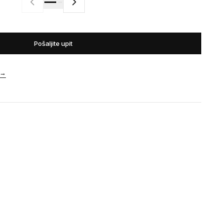
Pošaljite upit
→