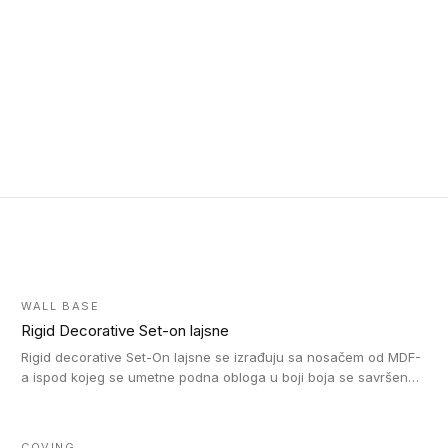
WALL BASE
Rigid Decorative Set-on lajsne
Rigid decorative Set-On lajsne se izrađuju sa nosačem od MDF-
a ispod kojeg se umetne podna obloga u boji boja se savršeno
uklapa. Ove lajsne moraju biti zalepljene i kompatibilne su sa
homogenim i heterogenim vinil rolnama, LVT glue-down, LVT
Click i LVT Loose-Lay podovima.
COVING