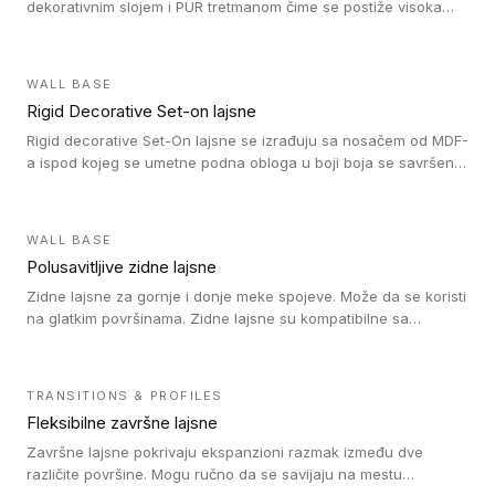
dekorativnim slojem i PUR tretmanom čime se postiže visoka
otpornost na abraziju.
WALL BASE
Rigid Decorative Set-on lajsne
Rigid decorative Set-On lajsne se izrađuju sa nosačem od MDF-
a ispod kojeg se umetne podna obloga u boji boja se savršeno
uklapa. Ove lajsne moraju biti zalepljene i kompatibilne su sa
homogenim i heterogenim vinil rolnama, LVT glue-down, LVT
Click i LVT Loose-Lay podovima.
WALL BASE
Polusavitljive zidne lajsne
Zidne lajsne za gornje i donje meke spojeve. Može da se koristi
na glatkim površinama. Zidne lajsne su kompatibilne sa
heterogenim vinilnim podovima u rolnama, kao i sa LVT. Zidne
lajsne dostupne su u velikom broju boja, pa se lako mogu
uskladiti sa Tarkett podnim oblogama. Zahvaljujući
TRANSITIONS & PROFILES
polusavitljivoj strukturi veoma su jednostavne za ugradnju.
Fleksibilne završne lajsne
Završne lajsne pokrivaju ekspanzioni razmak između dve
različite površine. Mogu ručno da se savijaju na mestu