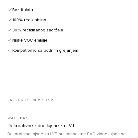
Bez ftalata
100% reciklabilno
30% recikliranog sadržaja
Niske VOC emisije
Kompatibilno sa podnim grejanjem
PREPORUČENI PRIBOR
WALL BASE
Dekorativne zidne lajsne za LVT
Dekorativne lajsne za LVT su kompaktne PVC zidne lajsne sa