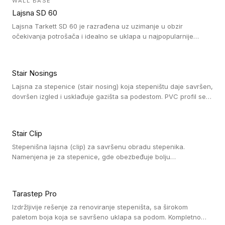
WALL BASE
oblastima sa velikom cirkulacijom.
Lajsna SD 60
Lajsna Tarkett SD 60 je razrađena uz uzimanje u obzir
očekivanja potrošača i idealno se uklapa u najpopularnije
dezene laminata, linoleuma i LVT-ja.
Stair Nosings
Lajsna za stepenice (stair nosing) koja stepeništu daje savršen,
dovršen izgled i usklađuje gazišta sa podestom. PVC profil se
vari ili pričvršćuje vijcima, a žljebovi ili crna carborundum traka
pružaju zaštitu protiv klizanja. Pakovanje: 10 komada po 3 LM.
Stair Clip
Stepenišna lajsna (clip) za savršenu obradu stepenika.
Namenjena je za stepenice, gde obezbeđuje bolju
vodonepropusnost i veću trajnost podne obloge, uz
jednostavno održavanje. Istovremeno poboljšava izgled tako
što ističe donji deo stepenika. Pakovanje: 9 komada po 2,7 LM.
Tarastep Pro
Izdržljivije rešenje za renoviranje stepeništa, sa širokom
paletom boja koja se savršeno uklapa sa podom. Kompletno