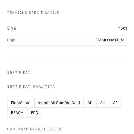
TEHNIČKE SPECIFIKACIJE
Šifra
1561
Boja
TAMO NATURAL
SERTIFIKATI
SERTIFIKATI KVALITETA
FloorScore
Indoor Air Comfort Gold
M1
A+
CE
REACH
EPD
EKOLOŠKE KARAKTERISTIKE