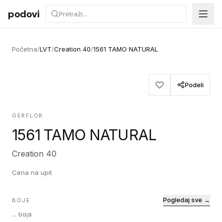
Preskoči na sadržaj
podovi
Početna
/
LVT
/
Creation 40
/
1561 TAMO NATURAL
Podeli
GERFLOR
1561 TAMO NATURAL
Creation 40
Cena na upit
Pogledaj sve →
BOJE
...
boja