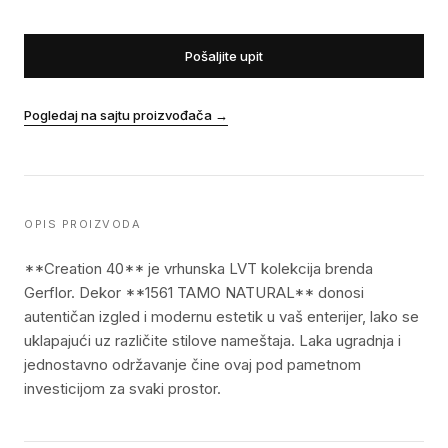
Pošaljite upit
Pogledaj na sajtu proizvođača
→
OPIS PROIZVODA
**Creation 40** je vrhunska LVT kolekcija brenda
Gerflor. Dekor **1561 TAMO NATURAL** donosi
autentičan izgled i modernu estetik u vaš enterijer, lako se
uklapajući uz različite stilove nameštaja. Laka ugradnja i
jednostavno održavanje čine ovaj pod pametnom
investicijom za svaki prostor.