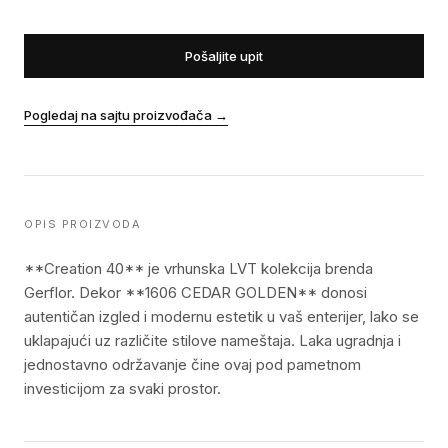
Pošaljite upit
Pogledaj na sajtu proizvođača
→
OPIS PROIZVODA
**Creation 40** je vrhunska LVT kolekcija brenda
Gerflor. Dekor **1606 CEDAR GOLDEN** donosi
autentičan izgled i modernu estetik u vaš enterijer, lako se
uklapajući uz različite stilove nameštaja. Laka ugradnja i
jednostavno održavanje čine ovaj pod pametnom
investicijom za svaki prostor.