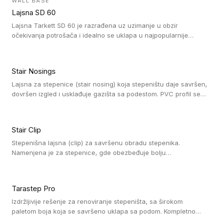
WALL BASE
oblastima sa velikom cirkulacijom.
Lajsna SD 60
Lajsna Tarkett SD 60 je razrađena uz uzimanje u obzir
očekivanja potrošača i idealno se uklapa u najpopularnije
dezene laminata, linoleuma i LVT-ja.
Stair Nosings
Lajsna za stepenice (stair nosing) koja stepeništu daje savršen,
dovršen izgled i usklađuje gazišta sa podestom. PVC profil se
vari ili pričvršćuje vijcima, a žljebovi ili crna carborundum traka
pružaju zaštitu protiv klizanja. Pakovanje: 10 komada po 3 LM.
Stair Clip
Stepenišna lajsna (clip) za savršenu obradu stepenika.
Namenjena je za stepenice, gde obezbeđuje bolju
vodonepropusnost i veću trajnost podne obloge, uz
jednostavno održavanje. Istovremeno poboljšava izgled tako
što ističe donji deo stepenika. Pakovanje: 9 komada po 2,7 LM.
Tarastep Pro
Izdržljivije rešenje za renoviranje stepeništa, sa širokom
paletom boja koja se savršeno uklapa sa podom. Kompletno