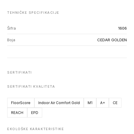
TEHNIČKE SPECIFIKACIJE
Šifra
1606
Boja
CEDAR GOLDEN
SERTIFIKATI
SERTIFIKATI KVALITETA
FloorScore
Indoor Air Comfort Gold
M1
A+
CE
REACH
EPD
EKOLOŠKE KARAKTERISTIKE