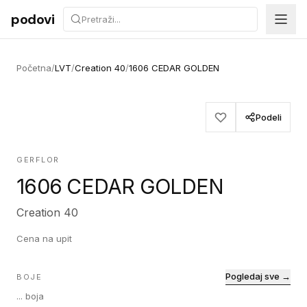
Preskoči na sadržaj
podovi
Početna
/
LVT
/
Creation 40
/
1606 CEDAR GOLDEN
Podeli
GERFLOR
1606 CEDAR GOLDEN
Creation 40
Cena na upit
Pogledaj sve →
BOJE
...
boja