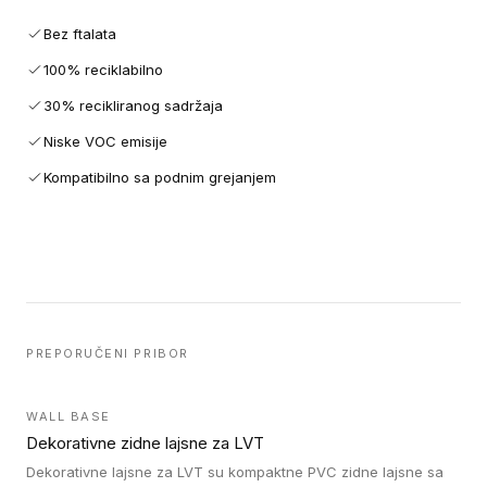
Bez ftalata
100% reciklabilno
30% recikliranog sadržaja
Niske VOC emisije
Kompatibilno sa podnim grejanjem
PREPORUČENI PRIBOR
WALL BASE
Dekorativne zidne lajsne za LVT
Dekorativne lajsne za LVT su kompaktne PVC zidne lajsne sa