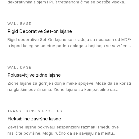
dekorativnim slojem i PUR tretmanom čime se postiže visoka
otpornost na abraziju.
WALL BASE
Rigid Decorative Set-on lajsne
Rigid decorative Set-On lajsne se izrađuju sa nosačem od MDF-
a ispod kojeg se umetne podna obloga u boji boja se savršeno
uklapa. Ove lajsne moraju biti zalepljene i kompatibilne su sa
homogenim i heterogenim vinil rolnama, LVT glue-down, LVT
Click i LVT Loose-Lay podovima.
WALL BASE
Polusavitljive zidne lajsne
Zidne lajsne za gornje i donje meke spojeve. Može da se koristi
na glatkim površinama. Zidne lajsne su kompatibilne sa
heterogenim vinilnim podovima u rolnama, kao i sa LVT. Zidne
lajsne dostupne su u velikom broju boja, pa se lako mogu
uskladiti sa Tarkett podnim oblogama. Zahvaljujući
TRANSITIONS & PROFILES
polusavitljivoj strukturi veoma su jednostavne za ugradnju.
Fleksibilne završne lajsne
Završne lajsne pokrivaju ekspanzioni razmak između dve
različite površine. Mogu ručno da se savijaju na mestu