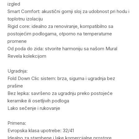
izgled
Smart Comfort: akustični gornji sloj za udobnost pri hodu i
toplotnu izolaciju
Rigid core: idealno za renoviranje, kompatibilno sa
postojećim podlogama, otporno na temperaturne
promene
Od poda do zida: stvorite harmoniju sa našom Mural
Revela kolekcijom
Ugradnja:
Fold Down Clic sistem: brza, sigurna i ugradnja bez
prašine
Bez lepka: savršeno za ugradnju preko postojeće
keramike ili osetljivih podloga
Lako sečenje i rukovanje
Primena:
Evropska klasa upotrebe: 32/41
Idealno za stambene i lake komercijalne prostore