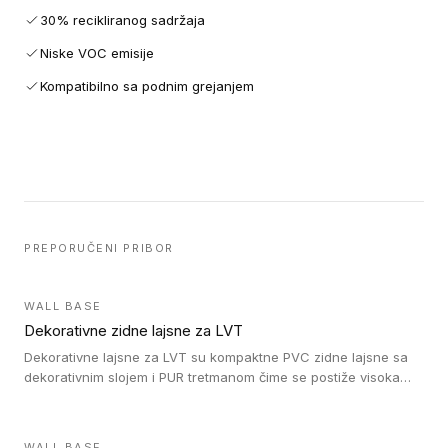
30% recikliranog sadržaja
Niske VOC emisije
Kompatibilno sa podnim grejanjem
PREPORUČENI PRIBOR
WALL BASE
Dekorativne zidne lajsne za LVT
Dekorativne lajsne za LVT su kompaktne PVC zidne lajsne sa
dekorativnim slojem i PUR tretmanom čime se postiže visoka
otpornost na abraziju.
WALL BASE