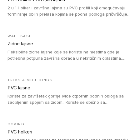
(kompaktni i akustički), kao i sa podnim oblogama od linoleuma.
2 u 1 Holker i završna lajsna su PVC profili koji omogućavaju
formiranje oblih prelaza kojima se podna podloga pričvršćuje
za zid i formira zidnu lajsnu, predstavljajući integrisano rešenje.
2 u 1 Holker i završna lajsna su kompatibilni sa homogenim i
heterogenim vinilom u rolnama (u kompaktnoj i u akustičnoj
WALL BASE
verziji).
Zidne lajsne
Fleksibilne zidne lajsne koje se koriste na mestima gde je
potrebna potpuna završna obrada u nekritičnim oblastima.
Zidne lajsne se lako ugrađuju zahvaljujući svojoj savitljivosti i
kompatibilne su sa homogenim i heterogenim vinilnim podovima
u rolni.
TRIMS & MOULDINGS
PVC lajsne
Koriste za završetak gornje ivice otpornih podnih obloga sa
zaobljenim spojem sa zidom.. Koriste se obično sa
formatizerom, PVC lajsne su kompatibilne sa homogenim i
heterogenim vinilnim podovima u rolnama. PVC lajsne su
dostupne u sledećim verzijama: polusavitljive (isplativo rešenje),
COVING
samolepljive (jednostavno za ugradnju) ili dvodelne (higijensko
PVC holkeri
rešenje).