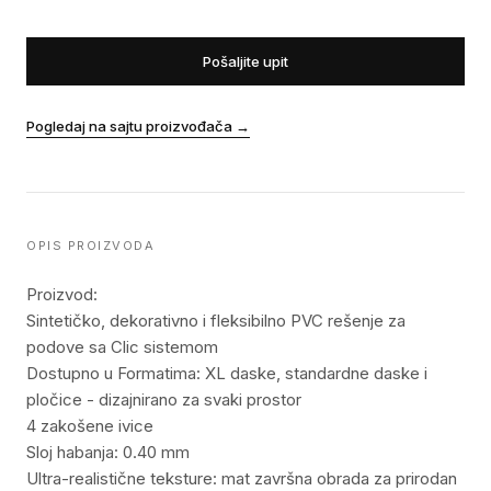
Pošaljite upit
Pogledaj na sajtu proizvođača
→
OPIS PROIZVODA
Proizvod:
Sintetičko, dekorativno i fleksibilno PVC rešenje za
podove sa Clic sistemom
Dostupno u Formatima: XL daske, standardne daske i
pločice - dizajnirano za svaki prostor
4 zakošene ivice
Sloj habanja: 0.40 mm
Ultra-realistične teksture: mat završna obrada za prirodan