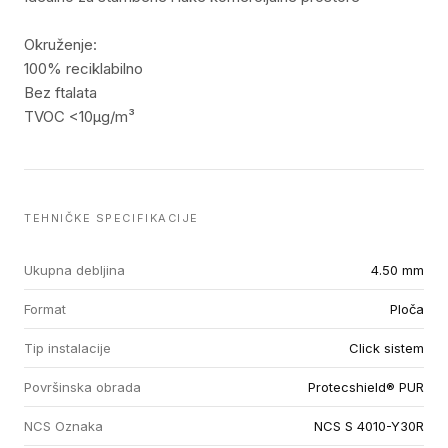
Okruženje:
100% reciklabilno
Bez ftalata
TVOC <10µg/m³
TEHNIČKE SPECIFIKACIJE
Ukupna debljina
4.50 mm
Format
Ploča
Tip instalacije
Click sistem
Površinska obrada
Protecshield® PUR
NCS Oznaka
NCS S 4010-Y30R