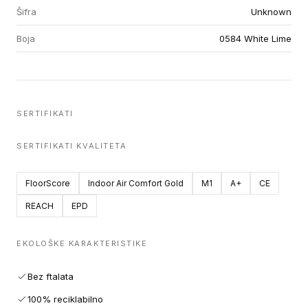
Šifra
Unknown
Boja
0584 White Lime
SERTIFIKATI
SERTIFIKATI KVALITETA
FloorScore
Indoor Air Comfort Gold
M1
A+
CE
REACH
EPD
EKOLOŠKE KARAKTERISTIKE
Bez ftalata
100% reciklabilno