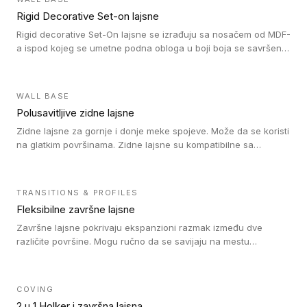
Rigid Decorative Set-on lajsne
Rigid decorative Set-On lajsne se izrađuju sa nosačem od MDF-
a ispod kojeg se umetne podna obloga u boji boja se savršeno
uklapa. Ove lajsne moraju biti zalepljene i kompatibilne su sa
homogenim i heterogenim vinil rolnama, LVT glue-down, LVT
Click i LVT Loose-Lay podovima.
WALL BASE
Polusavitljive zidne lajsne
Zidne lajsne za gornje i donje meke spojeve. Može da se koristi
na glatkim površinama. Zidne lajsne su kompatibilne sa
heterogenim vinilnim podovima u rolnama, kao i sa LVT. Zidne
lajsne dostupne su u velikom broju boja, pa se lako mogu
uskladiti sa Tarkett podnim oblogama. Zahvaljujući
TRANSITIONS & PROFILES
polusavitljivoj strukturi veoma su jednostavne za ugradnju.
Fleksibilne završne lajsne
Završne lajsne pokrivaju ekspanzioni razmak između dve
različite površine. Mogu ručno da se savijaju na mestu
izvođenja radova kako bi se prilagodile različitim oblicima i
poluprečnicima. Dostupni su u dve visine, jedna za kompaktne
(FT2.5) podove i druga za akustičke (FT5) podove. Kompatibilni
COVING
su sa heterogenim i homogenim vinilnim podovima u rolnama
2 u 1 Holker i završna lajsna