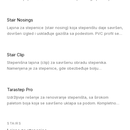
dezene laminata, linoleuma i LVT-ja.
Stair Nosings
Lajsna za stepenice (stair nosing) koja stepeništu daje savršen,
dovršen izgled i usklađuje gazišta sa podestom. PVC profil se
vari ili pričvršćuje vijcima, a žljebovi ili crna carborundum traka
pružaju zaštitu protiv klizanja. Pakovanje: 10 komada po 3 LM.
Stair Clip
Stepenišna lajsna (clip) za savršenu obradu stepenika.
Namenjena je za stepenice, gde obezbeđuje bolju
vodonepropusnost i veću trajnost podne obloge, uz
jednostavno održavanje. Istovremeno poboljšava izgled tako
što ističe donji deo stepenika. Pakovanje: 9 komada po 2,7 LM.
Tarastep Pro
Izdržljivije rešenje za renoviranje stepeništa, sa širokom
paletom boja koja se savršeno uklapa sa podom. Kompletno
rešenje za stepenice donosi povišenu debljinu za udobnost
pod nogama i habajući sloj od 1 mm sa visokom otpornošću na
promet, dok dizajn betona sa izraženim kontrastom na nosu
STAIRS
stepenika i mogućnost kombinovanja sa kolekcijama Taralay i