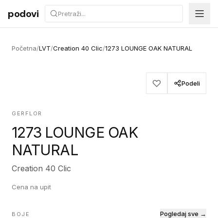
Preskoči na sadržaj
podovi
Početna
/
LVT
/
Creation 40 Clic
/
1273 LOUNGE OAK NATURAL
Podeli
GERFLOR
1273 LOUNGE OAK
NATURAL
Creation 40 Clic
Cena na upit
Pogledaj sve →
BOJE