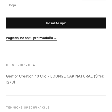
...
boja
Pošaljite upit
Pogledaj na sajtu proizvođača
→
OPIS PROIZVODA
Gerflor Creation 40 Clic - LOUNGE OAK NATURAL (Šifra:
1273)
TEHNIČKE SPECIFIKACIJE