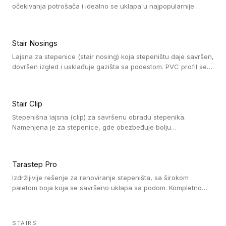
očekivanja potrošača i idealno se uklapa u najpopularnije
dezene laminata, linoleuma i LVT-ja.
Stair Nosings
Lajsna za stepenice (stair nosing) koja stepeništu daje savršen,
dovršen izgled i usklađuje gazišta sa podestom. PVC profil se
vari ili pričvršćuje vijcima, a žljebovi ili crna carborundum traka
pružaju zaštitu protiv klizanja. Pakovanje: 10 komada po 3 LM.
Stair Clip
Stepenišna lajsna (clip) za savršenu obradu stepenika.
Namenjena je za stepenice, gde obezbeđuje bolju
vodonepropusnost i veću trajnost podne obloge, uz
jednostavno održavanje. Istovremeno poboljšava izgled tako
što ističe donji deo stepenika. Pakovanje: 9 komada po 2,7 LM.
Tarastep Pro
Izdržljivije rešenje za renoviranje stepeništa, sa širokom
paletom boja koja se savršeno uklapa sa podom. Kompletno
rešenje za stepenice donosi povišenu debljinu za udobnost
pod nogama i habajući sloj od 1 mm sa visokom otpornošću na
promet, dok dizajn betona sa izraženim kontrastom na nosu
STAIRS