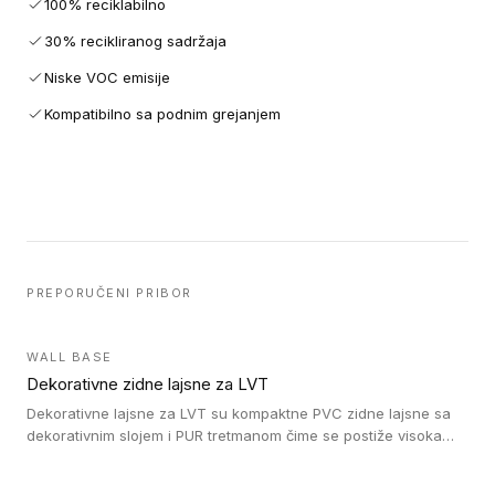
100% reciklabilno
30% recikliranog sadržaja
Niske VOC emisije
Kompatibilno sa podnim grejanjem
PREPORUČENI PRIBOR
WALL BASE
Dekorativne zidne lajsne za LVT
Dekorativne lajsne za LVT su kompaktne PVC zidne lajsne sa
dekorativnim slojem i PUR tretmanom čime se postiže visoka
otpornost na abraziju.