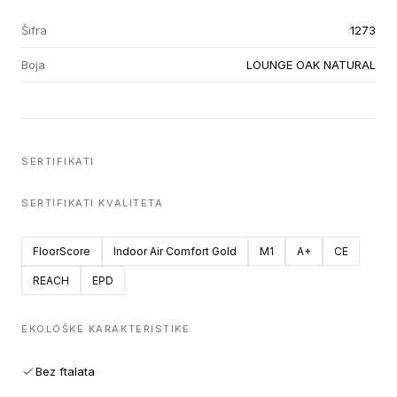
Šifra
1273
Boja
LOUNGE OAK NATURAL
SERTIFIKATI
SERTIFIKATI KVALITETA
FloorScore
Indoor Air Comfort Gold
M1
A+
CE
REACH
EPD
EKOLOŠKE KARAKTERISTIKE
Bez ftalata