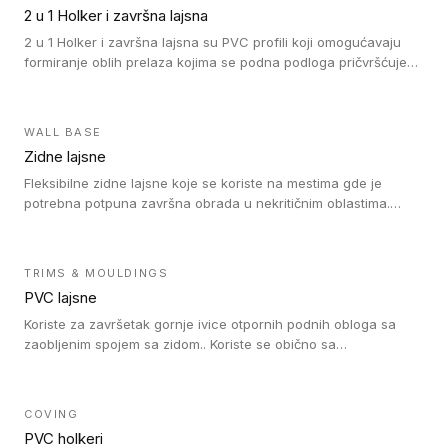
su sa heterogenim i homogenim vinilnim podovima u rolnama
2 u 1 Holker i završna lajsna
(kompaktni i akustički), kao i sa podnim oblogama od linoleuma.
2 u 1 Holker i završna lajsna su PVC profili koji omogućavaju
formiranje oblih prelaza kojima se podna podloga pričvršćuje
za zid i formira zidnu lajsnu, predstavljajući integrisano rešenje.
2 u 1 Holker i završna lajsna su kompatibilni sa homogenim i
heterogenim vinilom u rolnama (u kompaktnoj i u akustičnoj
WALL BASE
verziji).
Zidne lajsne
Fleksibilne zidne lajsne koje se koriste na mestima gde je
potrebna potpuna završna obrada u nekritičnim oblastima.
Zidne lajsne se lako ugrađuju zahvaljujući svojoj savitljivosti i
kompatibilne su sa homogenim i heterogenim vinilnim podovima
u rolni.
TRIMS & MOULDINGS
PVC lajsne
Koriste za završetak gornje ivice otpornih podnih obloga sa
zaobljenim spojem sa zidom.. Koriste se obično sa
formatizerom, PVC lajsne su kompatibilne sa homogenim i
heterogenim vinilnim podovima u rolnama. PVC lajsne su
dostupne u sledećim verzijama: polusavitljive (isplativo rešenje),
COVING
samolepljive (jednostavno za ugradnju) ili dvodelne (higijensko
PVC holkeri
rešenje).