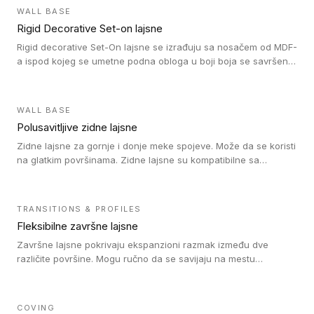
WALL BASE
Rigid Decorative Set-on lajsne
Rigid decorative Set-On lajsne se izrađuju sa nosačem od MDF-
a ispod kojeg se umetne podna obloga u boji boja se savršeno
uklapa. Ove lajsne moraju biti zalepljene i kompatibilne su sa
homogenim i heterogenim vinil rolnama, LVT glue-down, LVT
Click i LVT Loose-Lay podovima.
WALL BASE
Polusavitljive zidne lajsne
Zidne lajsne za gornje i donje meke spojeve. Može da se koristi
na glatkim površinama. Zidne lajsne su kompatibilne sa
heterogenim vinilnim podovima u rolnama, kao i sa LVT. Zidne
lajsne dostupne su u velikom broju boja, pa se lako mogu
uskladiti sa Tarkett podnim oblogama. Zahvaljujući
TRANSITIONS & PROFILES
polusavitljivoj strukturi veoma su jednostavne za ugradnju.
Fleksibilne završne lajsne
Završne lajsne pokrivaju ekspanzioni razmak između dve
različite površine. Mogu ručno da se savijaju na mestu
izvođenja radova kako bi se prilagodile različitim oblicima i
poluprečnicima. Dostupni su u dve visine, jedna za kompaktne
(FT2.5) podove i druga za akustičke (FT5) podove. Kompatibilni
COVING