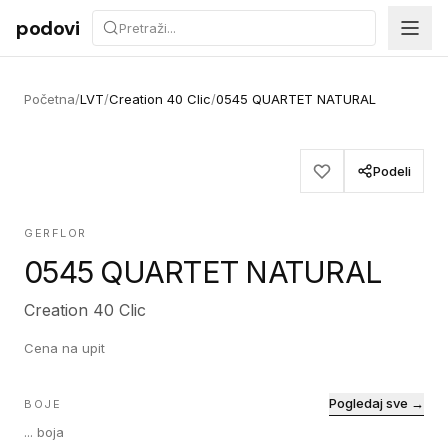
Preskoči na sadržaj
podovi
Početna
/
LVT
/
Creation 40 Clic
/
0545 QUARTET NATURAL
Podeli
GERFLOR
0545 QUARTET NATURAL
Creation 40 Clic
Cena na upit
Pogledaj sve →
BOJE
...
boja