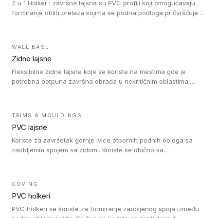
2 u 1 Holker i završna lajsna su PVC profili koji omogućavaju
formiranje oblih prelaza kojima se podna podloga pričvršćuje
za zid i formira zidnu lajsnu, predstavljajući integrisano rešenje.
2 u 1 Holker i završna lajsna su kompatibilni sa homogenim i
heterogenim vinilom u rolnama (u kompaktnoj i u akustičnoj
WALL BASE
verziji).
Zidne lajsne
Fleksibilne zidne lajsne koje se koriste na mestima gde je
potrebna potpuna završna obrada u nekritičnim oblastima.
Zidne lajsne se lako ugrađuju zahvaljujući svojoj savitljivosti i
kompatibilne su sa homogenim i heterogenim vinilnim podovima
u rolni.
TRIMS & MOULDINGS
PVC lajsne
Koriste za završetak gornje ivice otpornih podnih obloga sa
zaobljenim spojem sa zidom.. Koriste se obično sa
formatizerom, PVC lajsne su kompatibilne sa homogenim i
heterogenim vinilnim podovima u rolnama. PVC lajsne su
dostupne u sledećim verzijama: polusavitljive (isplativo rešenje),
COVING
samolepljive (jednostavno za ugradnju) ili dvodelne (higijensko
PVC holkeri
rešenje).
PVC holkeri se koriste za formiranje zaobljenog spoja između