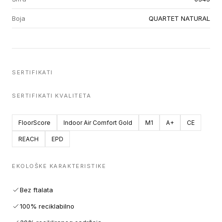
Boja
QUARTET NATURAL
SERTIFIKATI
SERTIFIKATI KVALITETA
FloorScore
Indoor Air Comfort Gold
M1
A+
CE
REACH
EPD
EKOLOŠKE KARAKTERISTIKE
Bez ftalata
100% reciklabilno