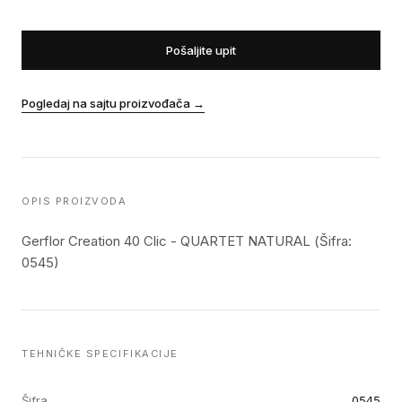
Pošaljite upit
Pogledaj na sajtu proizvođača
→
OPIS PROIZVODA
Gerflor Creation 40 Clic - QUARTET NATURAL (Šifra:
0545)
TEHNIČKE SPECIFIKACIJE
Šifra
0545