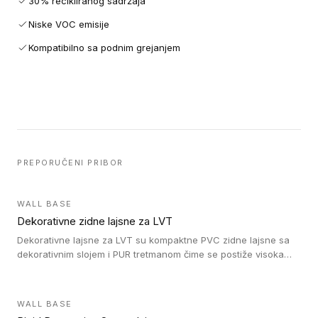
30% recikliranog sadržaja
Niske VOC emisije
Kompatibilno sa podnim grejanjem
PREPORUČENI PRIBOR
WALL BASE
Dekorativne zidne lajsne za LVT
Dekorativne lajsne za LVT su kompaktne PVC zidne lajsne sa
dekorativnim slojem i PUR tretmanom čime se postiže visoka
otpornost na abraziju.
WALL BASE