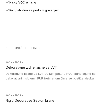
Niske VOC emisije
Kompatibilno sa podnim grejanjem
PREPORUČENI PRIBOR
WALL BASE
Dekorativne zidne lajsne za LVT
Dekorativne lajsne za LVT su kompaktne PVC zidne lajsne sa
dekorativnim slojem i PUR tretmanom čime se postiže visoka
otpornost na abraziju.
WALL BASE
Rigid Decorative Set-on lajsne