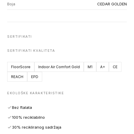
Boja
CEDAR GOLDEN
SERTIFIKATI
SERTIFIKATI KVALITETA
FloorScore
Indoor Air Comfort Gold
M1
A+
CE
REACH
EPD
EKOLOŠKE KARAKTERISTIKE
Bez ftalata
100% reciklabilno
30% recikliranog sadržaja