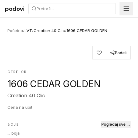
Preskoči na sadržaj
podovi
Početna
/
LVT
/
Creation 40 Clic
/
1606 CEDAR GOLDEN
Podeli
GERFLOR
1606 CEDAR GOLDEN
Creation 40 Clic
Cena na upit
Pogledaj sve →
BOJE
...
boja