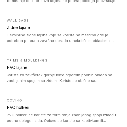
formiranje oblih prelaza kojima se podna podloga pričvršćuje
za zid i formira zidnu lajsnu, predstavljajući integrisano rešenje.
2 u 1 Holker i završna lajsna su kompatibilni sa homogenim i
heterogenim vinilom u rolnama (u kompaktnoj i u akustičnoj
WALL BASE
verziji).
Zidne lajsne
Fleksibilne zidne lajsne koje se koriste na mestima gde je
potrebna potpuna završna obrada u nekritičnim oblastima.
Zidne lajsne se lako ugrađuju zahvaljujući svojoj savitljivosti i
kompatibilne su sa homogenim i heterogenim vinilnim podovima
u rolni.
TRIMS & MOULDINGS
PVC lajsne
Koriste za završetak gornje ivice otpornih podnih obloga sa
zaobljenim spojem sa zidom.. Koriste se obično sa
formatizerom, PVC lajsne su kompatibilne sa homogenim i
heterogenim vinilnim podovima u rolnama. PVC lajsne su
dostupne u sledećim verzijama: polusavitljive (isplativo rešenje),
COVING
samolepljive (jednostavno za ugradnju) ili dvodelne (higijensko
PVC holkeri
rešenje).
PVC holkeri se koriste za formiranje zaobljenog spoja između
podne obloge i zida. Obično se koriste sa zaptivkom ili
poklopcem kojim se pokriva neobrađena ivica podne obloge.