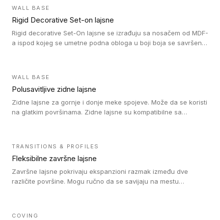
WALL BASE
Rigid Decorative Set-on lajsne
Rigid decorative Set-On lajsne se izrađuju sa nosačem od MDF-
a ispod kojeg se umetne podna obloga u boji boja se savršeno
uklapa. Ove lajsne moraju biti zalepljene i kompatibilne su sa
homogenim i heterogenim vinil rolnama, LVT glue-down, LVT
Click i LVT Loose-Lay podovima.
WALL BASE
Polusavitljive zidne lajsne
Zidne lajsne za gornje i donje meke spojeve. Može da se koristi
na glatkim površinama. Zidne lajsne su kompatibilne sa
heterogenim vinilnim podovima u rolnama, kao i sa LVT. Zidne
lajsne dostupne su u velikom broju boja, pa se lako mogu
uskladiti sa Tarkett podnim oblogama. Zahvaljujući
TRANSITIONS & PROFILES
polusavitljivoj strukturi veoma su jednostavne za ugradnju.
Fleksibilne završne lajsne
Završne lajsne pokrivaju ekspanzioni razmak između dve
različite površine. Mogu ručno da se savijaju na mestu
izvođenja radova kako bi se prilagodile različitim oblicima i
poluprečnicima. Dostupni su u dve visine, jedna za kompaktne
(FT2.5) podove i druga za akustičke (FT5) podove. Kompatibilni
COVING