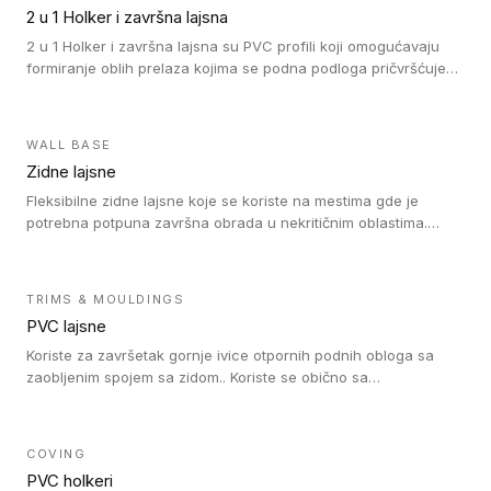
su sa heterogenim i homogenim vinilnim podovima u rolnama
2 u 1 Holker i završna lajsna
(kompaktni i akustički), kao i sa podnim oblogama od linoleuma.
2 u 1 Holker i završna lajsna su PVC profili koji omogućavaju
formiranje oblih prelaza kojima se podna podloga pričvršćuje
za zid i formira zidnu lajsnu, predstavljajući integrisano rešenje.
2 u 1 Holker i završna lajsna su kompatibilni sa homogenim i
heterogenim vinilom u rolnama (u kompaktnoj i u akustičnoj
WALL BASE
verziji).
Zidne lajsne
Fleksibilne zidne lajsne koje se koriste na mestima gde je
potrebna potpuna završna obrada u nekritičnim oblastima.
Zidne lajsne se lako ugrađuju zahvaljujući svojoj savitljivosti i
kompatibilne su sa homogenim i heterogenim vinilnim podovima
u rolni.
TRIMS & MOULDINGS
PVC lajsne
Koriste za završetak gornje ivice otpornih podnih obloga sa
zaobljenim spojem sa zidom.. Koriste se obično sa
formatizerom, PVC lajsne su kompatibilne sa homogenim i
heterogenim vinilnim podovima u rolnama. PVC lajsne su
dostupne u sledećim verzijama: polusavitljive (isplativo rešenje),
COVING
samolepljive (jednostavno za ugradnju) ili dvodelne (higijensko
PVC holkeri
rešenje).