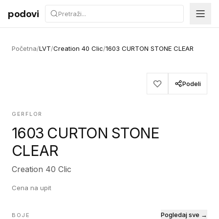
Preskoči na sadržaj
podovi
Početna
/
LVT
/
Creation 40 Clic
/
1603 CURTON STONE CLEAR
Podeli
GERFLOR
1603 CURTON STONE
CLEAR
Creation 40 Clic
Cena na upit
Pogledaj sve →
BOJE