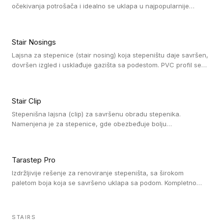
očekivanja potrošača i idealno se uklapa u najpopularnije
dezene laminata, linoleuma i LVT-ja.
Stair Nosings
Lajsna za stepenice (stair nosing) koja stepeništu daje savršen,
dovršen izgled i usklađuje gazišta sa podestom. PVC profil se
vari ili pričvršćuje vijcima, a žljebovi ili crna carborundum traka
pružaju zaštitu protiv klizanja. Pakovanje: 10 komada po 3 LM.
Stair Clip
Stepenišna lajsna (clip) za savršenu obradu stepenika.
Namenjena je za stepenice, gde obezbeđuje bolju
vodonepropusnost i veću trajnost podne obloge, uz
jednostavno održavanje. Istovremeno poboljšava izgled tako
što ističe donji deo stepenika. Pakovanje: 9 komada po 2,7 LM.
Tarastep Pro
Izdržljivije rešenje za renoviranje stepeništa, sa širokom
paletom boja koja se savršeno uklapa sa podom. Kompletno
rešenje za stepenice donosi povišenu debljinu za udobnost
pod nogama i habajući sloj od 1 mm sa visokom otpornošću na
promet, dok dizajn betona sa izraženim kontrastom na nosu
STAIRS