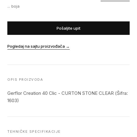
...
boja
Pošaljite upit
Pogledaj na sajtu proizvođača
→
OPIS PROIZVODA
Gerflor Creation 40 Clic - CURTON STONE CLEAR (Šifra:
1603)
TEHNIČKE SPECIFIKACIJE