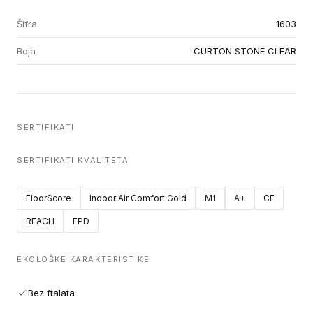
Šifra
1603
Boja
CURTON STONE CLEAR
SERTIFIKATI
SERTIFIKATI KVALITETA
FloorScore
Indoor Air Comfort Gold
M1
A+
CE
REACH
EPD
EKOLOŠKE KARAKTERISTIKE
Bez ftalata