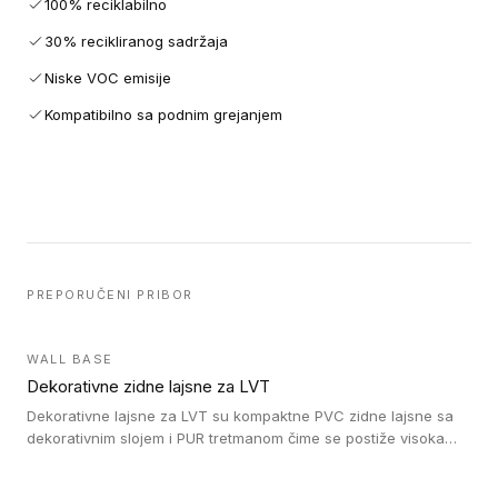
100% reciklabilno
30% recikliranog sadržaja
Niske VOC emisije
Kompatibilno sa podnim grejanjem
PREPORUČENI PRIBOR
WALL BASE
Dekorativne zidne lajsne za LVT
Dekorativne lajsne za LVT su kompaktne PVC zidne lajsne sa
dekorativnim slojem i PUR tretmanom čime se postiže visoka
otpornost na abraziju.