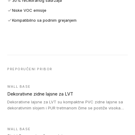
30% recikliranog sadržaja
Niske VOC emisije
Kompatibilno sa podnim grejanjem
PREPORUČENI PRIBOR
WALL BASE
Dekorativne zidne lajsne za LVT
Dekorativne lajsne za LVT su kompaktne PVC zidne lajsne sa
dekorativnim slojem i PUR tretmanom čime se postiže visoka
otpornost na abraziju.
WALL BASE