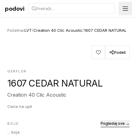
Preskoči na sadržaj
podovi
Početna
/
LVT
/
Creation 40 Clic Acoustic
/
1607 CEDAR NATURAL
Podeli
GERFLOR
1607 CEDAR NATURAL
Creation 40 Clic Acoustic
Cena na upit
Pogledaj sve →
BOJE
...
boja