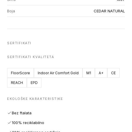
Boja
CEDAR NATURAL
SERTIFIKATI
SERTIFIKATI KVALITETA
FloorScore
Indoor Air Comfort Gold
M1
A+
CE
REACH
EPD
EKOLOŠKE KARAKTERISTIKE
Bez ftalata
100% reciklabilno