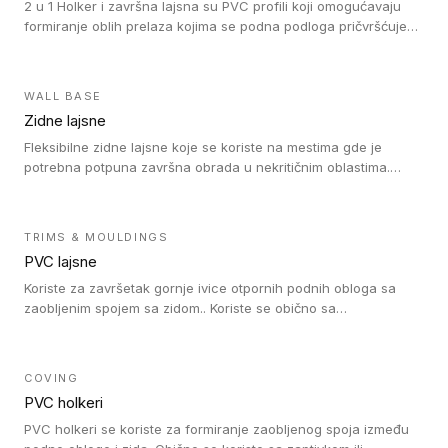
2 u 1 Holker i završna lajsna su PVC profili koji omogućavaju
formiranje oblih prelaza kojima se podna podloga pričvršćuje
za zid i formira zidnu lajsnu, predstavljajući integrisano rešenje.
2 u 1 Holker i završna lajsna su kompatibilni sa homogenim i
heterogenim vinilom u rolnama (u kompaktnoj i u akustičnoj
WALL BASE
verziji).
Zidne lajsne
Fleksibilne zidne lajsne koje se koriste na mestima gde je
potrebna potpuna završna obrada u nekritičnim oblastima.
Zidne lajsne se lako ugrađuju zahvaljujući svojoj savitljivosti i
kompatibilne su sa homogenim i heterogenim vinilnim podovima
u rolni.
TRIMS & MOULDINGS
PVC lajsne
Koriste za završetak gornje ivice otpornih podnih obloga sa
zaobljenim spojem sa zidom.. Koriste se obično sa
formatizerom, PVC lajsne su kompatibilne sa homogenim i
heterogenim vinilnim podovima u rolnama. PVC lajsne su
dostupne u sledećim verzijama: polusavitljive (isplativo rešenje),
COVING
samolepljive (jednostavno za ugradnju) ili dvodelne (higijensko
PVC holkeri
rešenje).
PVC holkeri se koriste za formiranje zaobljenog spoja između