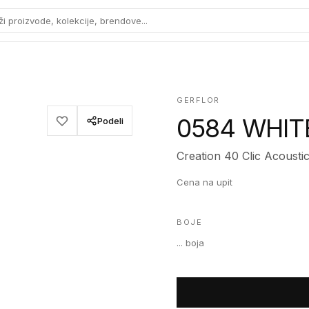
ži proizvode, kolekcije, brendove...
GERFLOR
0584 WHIT
Podeli
Creation 40 Clic Acousti
Cena na upit
BOJE
...
boja