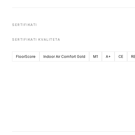
SERTIFIKATI
SERTIFIKATI KVALITETA
FloorScore
Indoor Air Comfort Gold
M1
A+
CE
R