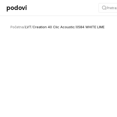
Preskoči na sadržaj
podovi
Pretra
Početna
/
LVT
/
Creation 40 Clic Acoustic
/
0584 WHITE LIME