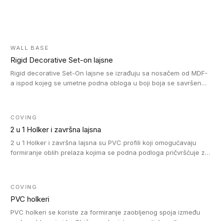
WALL BASE
Rigid Decorative Set-on lajsne
Rigid decorative Set-On lajsne se izrađuju sa nosačem od MDF-
a ispod kojeg se umetne podna obloga u boji boja se savršeno
uklapa. Ove lajsne moraju biti zalepljene i kompatibilne su sa
homogenim i heterogenim vinil rolnama, LVT glue-down, LVT
Click i LVT Loose-Lay podovima.
COVING
2 u 1 Holker i završna lajsna
2 u 1 Holker i završna lajsna su PVC profili koji omogućavaju
formiranje oblih prelaza kojima se podna podloga pričvršćuje za
zid i formira zidnu lajsnu, predstavljajući integrisano rešenje. 2 u
1 Holker i završna lajsna su kompatibilni sa homogenim i
heterogenim vinilom u rolnama (u kompaktnoj i u akustičnoj
COVING
verziji).
PVC holkeri
PVC holkeri se koriste za formiranje zaobljenog spoja između