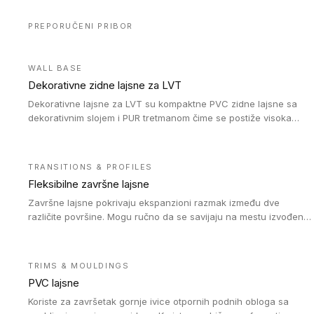
PREPORUČENI PRIBOR
WALL BASE
Dekorativne zidne lajsne za LVT
Dekorativne lajsne za LVT su kompaktne PVC zidne lajsne sa
dekorativnim slojem i PUR tretmanom čime se postiže visoka
otpornost na abraziju.
TRANSITIONS & PROFILES
Fleksibilne završne lajsne
Završne lajsne pokrivaju ekspanzioni razmak između dve
različite površine. Mogu ručno da se savijaju na mestu izvođenja
radova kako bi se prilagodile različitim oblicima i poluprečnicima.
Dostupni su u dve visine, jedna za kompaktne (FT2.5) podove i
druga za akustičke (FT5) podove. Kompatibilni su sa
TRIMS & MOULDINGS
heterogenim i homogenim vinilnim podovima u rolnama
PVC lajsne
(kompaktni i akustički), kao i sa podnim oblogama od linoleuma.
Koriste za završetak gornje ivice otpornih podnih obloga sa