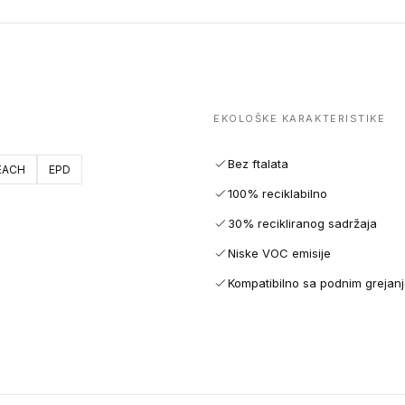
EKOLOŠKE KARAKTERISTIKE
Bez ftalata
EACH
EPD
100% reciklabilno
30% recikliranog sadržaja
Niske VOC emisije
Kompatibilno sa podnim grejan