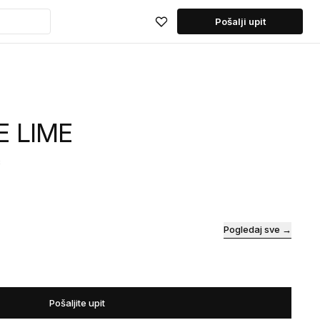
Pošalji upit
E LIME
c
Pogledaj sve →
Pošaljite upit