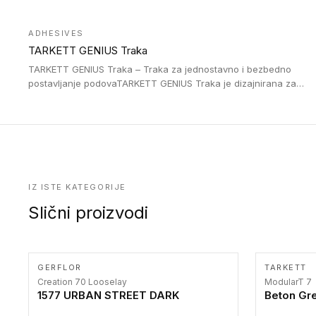
Jednostavne su za ugradnu zahvaljujući savitljivoj strukturi i
kompatibilne sa heterogenim i homogenim vinilnim podovima u
ADHESIVES
rolnama. Naše PVC lajsne su dostupne i u varijanti sa ravnim
TARKETT GENIUS Traka
uglom, sa poluprečnikom savijanja od 2R za stepenice više od
16 cm. Poste i verzije od aluminijuma za oblasti pod visokim
TARKETT GENIUS Traka – Traka za jednostavno i bezbedno
opterećenjem. Postavljaju se na postojeći pod. Veoma su
postavljanje podovaTARKETT GENIUS Traka je dizajnirana za
dekorativne i pružaju elegantan vizuelni izgled.
upotrebu kod podovima iz Excellence Genius loose-lay
kolekcije.
IZ ISTE KATEGORIJE
Slični proizvodi
GERFLOR
TARKETT
Creation 70 Looselay
ModularT 7
1577 URBAN STREET DARK
Beton Gr