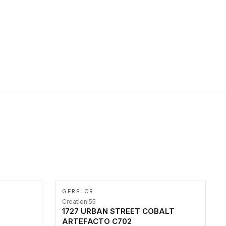
primer stepenice. Ove taktilne trake mogu biti postavljene na
homogenim i heterogenim podovima, LVT lepljenim ili
linoleumskim podovima, u skladu sa zahtevima za pristup i
bezbednost osoba sa invaliditetom i sa NF P 98 351
Pristupačnost. Dostupne su u 3 formata: gumene ploče koje se
lepe, poliuertanske samolepljive u kvadratnom i pravougaonom
formatu.
GERFLOR
Creation 55
1727 URBAN STREET COBALT
ARTEFACTO C702