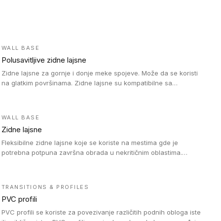
WALL BASE
Polusavitljive zidne lajsne
Zidne lajsne za gornje i donje meke spojeve. Može da se koristi
na glatkim površinama. Zidne lajsne su kompatibilne sa
heterogenim vinilnim podovima u rolnama, kao i sa LVT. Zidne
lajsne dostupne su u velikom broju boja, pa se lako mogu
uskladiti sa Tarkett podnim oblogama. Zahvaljujući polusavitljivoj
WALL BASE
strukturi veoma su jednostavne za ugradnju.
Zidne lajsne
Fleksibilne zidne lajsne koje se koriste na mestima gde je
potrebna potpuna završna obrada u nekritičnim oblastima.
Zidne lajsne se lako ugrađuju zahvaljujući svojoj savitljivosti i
kompatibilne su sa homogenim i heterogenim vinilnim podovima
u rolni.
TRANSITIONS & PROFILES
PVC profili
PVC profili se koriste za povezivanje različitih podnih obloga iste