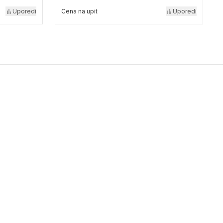
Uporedi
Cena na upit
Uporedi